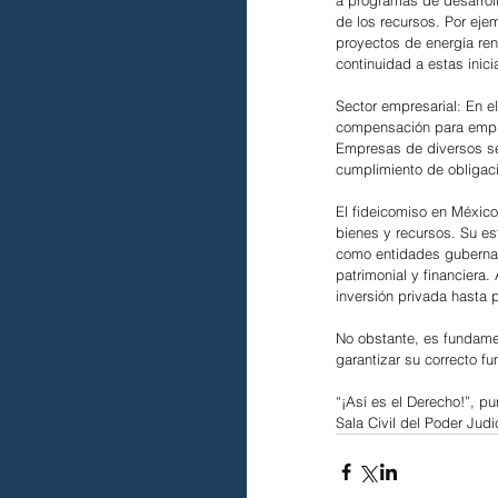
a programas de desarrollo
de los recursos. Por eje
proyectos de energía ren
continuidad a estas inici
Sector empresarial: En el
compensación para emple
Empresas de diversos sec
cumplimiento de obligaci
El fideicomiso en México
bienes y recursos. Su est
como entidades gubernam
patrimonial y financiera
inversión privada hasta 
No obstante, es fundamen
garantizar su correcto fu
“¡Así es el Derecho!”, pu
Sala Civil del Poder Judi