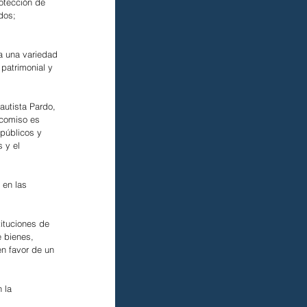
rotección de 
dos; 
a una variedad 
patrimonial y 
autista Pardo, 
icomiso es 
 públicos y 
 y el 
 en las 
ituciones de 
 bienes, 
en favor de un 
 la 