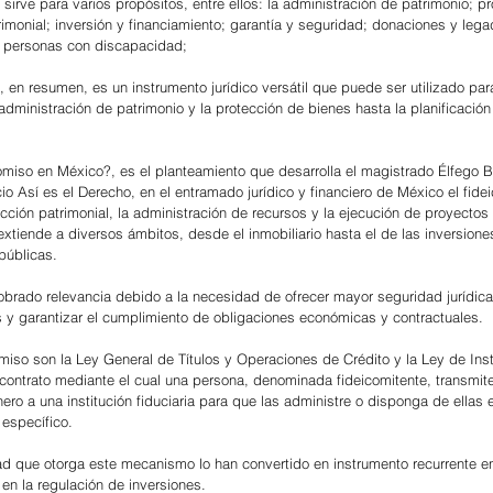
sirve para varios propósitos, entre ellos: la administración de patrimonio; p
rimonial; inversión y financiamiento; garantía y seguridad; donaciones y lega
 personas con discapacidad;
, en resumen, es un instrumento jurídico versátil que puede ser utilizado par
dministración de patrimonio y la protección de bienes hasta la planificación 
comiso en México?, es el planteamiento que desarrolla el magistrado Élfego B
io Así es el Derecho, en el entramado jurídico y financiero de México el fide
ección patrimonial, la administración de recursos y la ejecución de proyectos
extiende a diversos ámbitos, desde el inmobiliario hasta el de las inversiones
públicas.
obrado relevancia debido a la necesidad de ofrecer mayor seguridad jurídica
s y garantizar el cumplimiento de obligaciones económicas y contractuales.
omiso son la Ley General de Títulos y Operaciones de Crédito y la Ley de Inst
contrato mediante el cual una persona, denominada fideicomitente, transmite
ro a una institución fiduciaria para que las administre o disponga de ellas 
 específico.
dad que otorga este mecanismo lo han convertido en instrumento recurrente en
y en la regulación de inversiones.