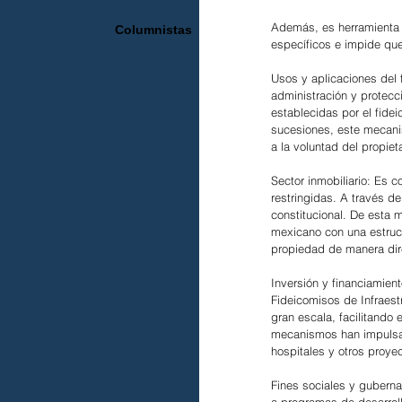
Además, es herramienta f
Columnistas
específicos e impide que
Usos y aplicaciones del f
administración y protecc
establecidas por el fide
sucesiones, este mecani
a la voluntad del propieta
Sector inmobiliario: Es 
restringidas. A través d
constitucional. De esta 
mexicano con una estruct
propiedad de manera dir
Inversión y financiamien
Fideicomisos de Infraest
gran escala, facilitando 
mecanismos han impulsado
hospitales y otros proye
Fines sociales y gubern