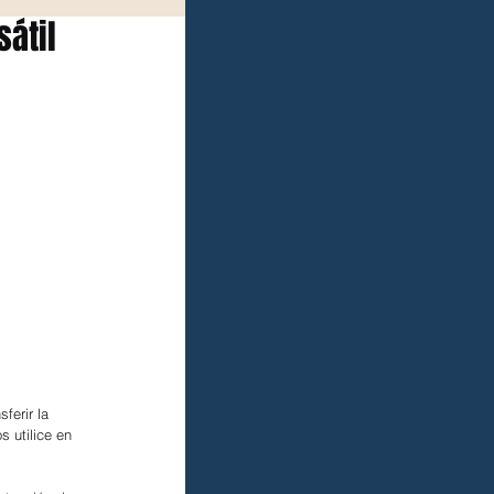
sátil
ferir la 
s utilice en 