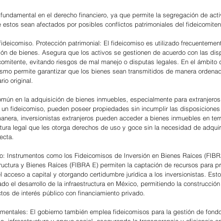
undamental en el derecho financiero, ya que permite la segregación de acti
 estos sean afectados por posibles conflictos patrimoniales del fideicomiten
ideicomiso. Protección patrimonial: El fideicomiso es utilizado frecuentement
ión de bienes. Asegura que los activos se gestionen de acuerdo con las dis
icomitente, evitando riesgos de mal manejo o disputas legales. En el ámbito 
smo permite garantizar que los bienes sean transmitidos de manera ordena
rio original.
común en la adquisición de bienes inmuebles, especialmente para extranjeros
e un fideicomiso, pueden poseer propiedades sin incumplir las disposiciones d
manera, inversionistas extranjeros pueden acceder a bienes inmuebles en terri
ura legal que les otorga derechos de uso y goce sin la necesidad de adquiri
ecta.
to: Instrumentos como los Fideicomisos de Inversión en Bienes Raíces (FIBR
ructura y Bienes Raíces (FIBRA E) permiten la captación de recursos para p
el acceso a capital y otorgando certidumbre jurídica a los inversionistas. Esto
 el desarrollo de la infraestructura en México, permitiendo la construcción 
ctos de interés público con financiamiento privado.
amentales: El gobierno también emplea fideicomisos para la gestión de fond