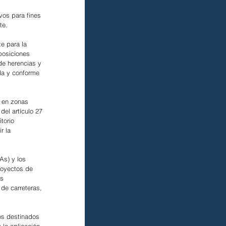
vos para fines 
te.
e para la 
posiciones 
de herencias y 
da y conforme 
 en zonas 
el artículo 27 
torio 
r la 
As) y los 
royectos de 
s 
de carreteras, 
os destinados 