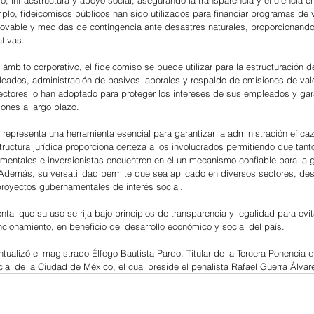
, infraestructura y apoyo social, asegurando la transparencia y eficiencia en
mplo, fideicomisos públicos han sido utilizados para financiar programas de 
ovable y medidas de contingencia ante desastres naturales, proporcionando
ativas.
 ámbito corporativo, el fideicomiso se puede utilizar para la estructuración 
ados, administración de pasivos laborales y respaldo de emisiones de valo
tores lo han adoptado para proteger los intereses de sus empleados y gara
ones a largo plazo.
 representa una herramienta esencial para garantizar la administración efica
ructura jurídica proporciona certeza a los involucrados permitiendo que tanto
entales e inversionistas encuentren en él un mecanismo confiable para la g
. Además, su versatilidad permite que sea aplicado en diversos sectores, des
proyectos gubernamentales de interés social.
tal que su uso se rija bajo principios de transparencia y legalidad para evi
ncionamiento, en beneficio del desarrollo económico y social del país.
ntualizó el magistrado Élfego Bautista Pardo, Titular de la Tercera Ponencia d
cial de la Ciudad de México, el cual preside el penalista Rafael Guerra Álvar