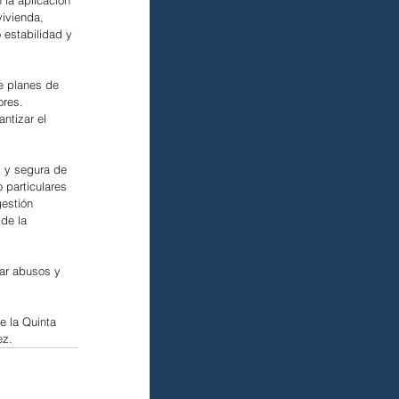
 la aplicación 
vivienda, 
 estabilidad y 
de planes de 
res. 
ntizar el 
z y segura de 
 particulares 
estión 
de la 
tar abusos y 
e la Quinta 
ez.