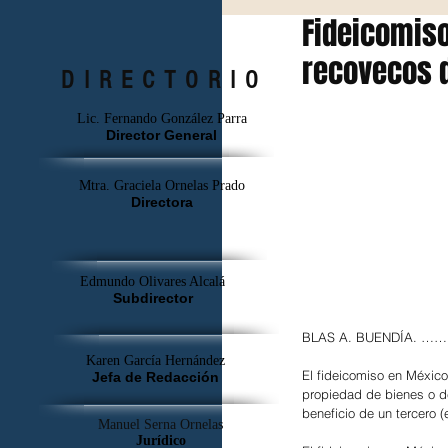
Fideicomiso
recovecos d
DIRECTORIO
Lic. Fernando González Parra
Director General
Mtra. Graciela Ornelas Prado
Directora
Edmundo Olivares Alcalá
Subdirector
BLAS A. BUENDÍA.
Karen García Hernández
El fideicomiso en México 
Jefa de Redacción
propiedad de bienes o der
beneficio de un tercero (e
Manuel Serna Ornelas
Jurídico