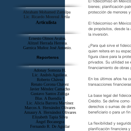
El fideicomiso en México 
bienes; planificación pat
protección de menores y
Abraham Mohamed Zamilpa
Lic. Ricardo Monreal Ávila
Articulista
El fideicomiso en México
de propósitos, desde la a
la inversión.
Ernesto Olmos Avalos.
Alitzel Herrada Herrera.
¿Para qué sirve el fidei
Garnica Muñoz José Antonio.
quien reitera en su espac
figura clave para la prot
Reporteros
privados. Su utilidad se 
financiamiento de obras 
Adonay Somoza H.
Lic. Andrés Aguilera.
En los últimos años ha c
Roberto Chávez
transacciones financiera
Renato Corona Chávez
Javier Méndez Camacho
Gustavo Santos Zúñiga
La base legal del fideic
Blas. A Buendía †
Crédito. Se define como 
​Lic. Alicia Barrera Martínez
derechos o sumas de dine
Marcos A. Hernández Olivares
beneficiario o para un fin
Amaury A. Hernández Olivares
Elizabeth Tapia Silva
Ángel Bocanegra
La flexibilidad y seguri
Fernando R. De Aguilar
planificación financiera 