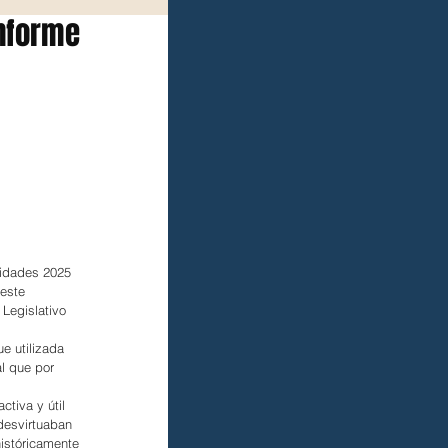
Informe
vidades 2025 
este 
Legislativo 
e utilizada 
l que por 
tiva y útil 
desvirtuaban 
istóricamente 