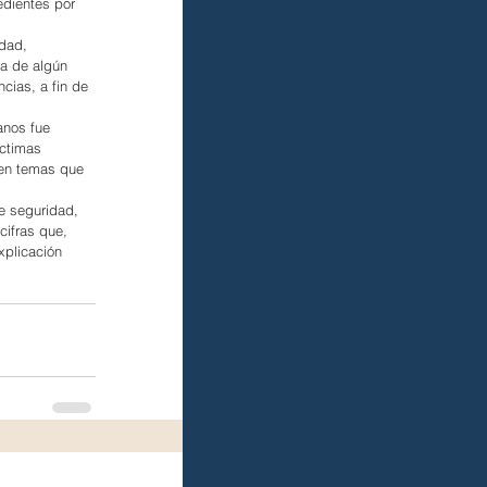
edientes por 
dad, 
a de algún 
ias, a fin de 
anos fue 
ctimas 
 en temas que 
e seguridad, 
cifras que, 
xplicación 