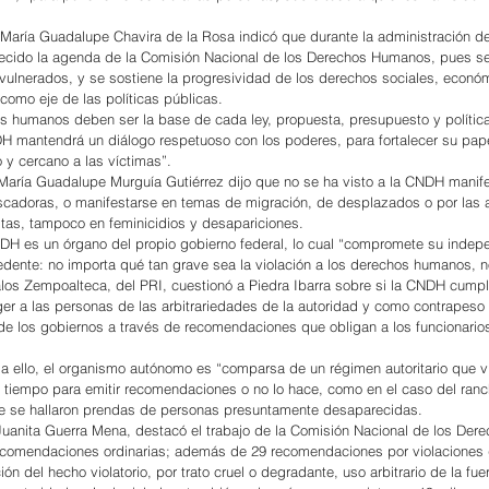
María Guadalupe Chavira de la Rosa indicó que durante la administración de
alecido la agenda de la Comisión Nacional de los Derechos Humanos, pues se
vulnerados, y se sostiene la progresividad de los derechos sociales, económ
como eje de las políticas públicas.
 humanos deben ser la base de cada ley, propuesta, presupuesto y política
DH mantendrá un diálogo respetuoso con los poderes, para fortalecer su pap
 y cercano a las víctimas”.
María Guadalupe Murguía Gutiérrez dijo que no se ha visto a la CNDH manif
scadoras, o manifestarse en temas de migración, de desplazados o por las 
tas, tampoco en feminicidios y desapariciones.
DH es un órgano del propio gobierno federal, lo cual “compromete su indep
dente: no importa qué tan grave sea la violación a los derechos humanos, 
los Zempoalteca, del PRI, cuestionó a Piedra Ibarra sobre si la CNDH cumpl
ger a las personas de las arbitrariedades de la autoridad y como contrapeso 
 de los gobiernos a través de recomendaciones que obligan a los funcionarios
 a ello, el organismo autónomo es “comparsa de un régimen autoritario que v
tiempo para emitir recomendaciones o no lo hace, como en el caso del ranc
nde se hallaron prendas de personas presuntamente desaparecidas.
uanita Guerra Mena, destacó el trabajo de la Comisión Nacional de los De
ecomendaciones ordinarias; además de 29 recomendaciones por violaciones 
ción del hecho violatorio, por trato cruel o degradante, uso arbitrario de la fue