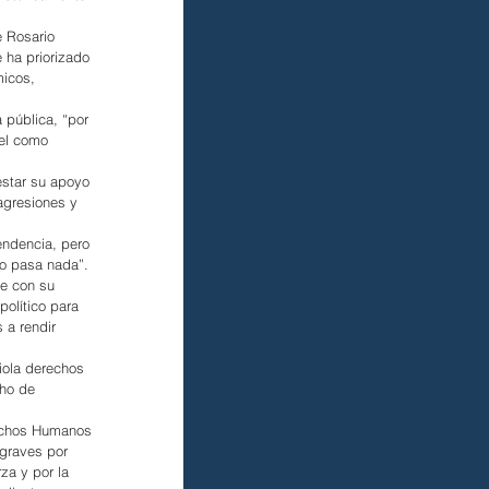
 Rosario 
 ha priorizado 
icos, 
 pública, “por 
el como 
estar su apoyo 
agresiones y 
endencia, pero 
no pasa nada”.
e con su 
político para 
 a rendir 
iola derechos 
ho de 
rechos Humanos 
graves por 
rza y por la 