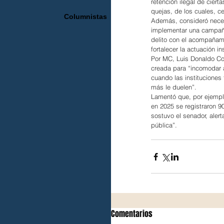
retención ilegal de cier
quejas, de los cuales, c
Columnistas
Además, consideró necesa
implementar una campaña
delito con el acompañam
fortalecer la actuación 
Por MC, Luis Donaldo Col
creada para “incomodar 
cuando las instituciones
más le duelen”.
Lamentó que, por ejempl
en 2025 se registraron 9
sostuvo el senador, aler
pública”.
Comentarios