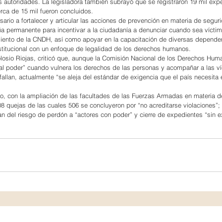
tas autoridades. La legisladora también subrayó que se registraron 19 mil exp
erca de 15 mil fueron concluidos.
rio a fortalecer y articular las acciones de prevención en materia de seguri
 permanente para incentivar a la ciudadanía a denunciar cuando sea víctim
iento de la CNDH, así como apoyar en la capacitación de diversas dependenc
institucional con un enfoque de legalidad de los derechos humanos.
osio Riojas, criticó que, aunque la Comisión Nacional de los Derechos Hum
al poder” cuando vulnera los derechos de las personas y acompañar a las ví
 fallan, actualmente “se aleja del estándar de exigencia que el país necesita
o, con la ampliación de las facultades de las Fuerzas Armadas en materia d
08 quejas de las cuales 506 se concluyeron por “no acreditarse violaciones”; 
tan del riesgo de perdón a “actores con poder” y cierre de expedientes “sin e