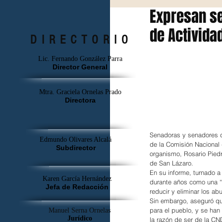
Expresan se
de Activida
DIRECTORIO
Lic. Fernando González Parra
Director General
Mtra. Graciela Ornelas Prado
Directora
Senadoras y senadores d
Edmundo Olivares Alcalá
de la Comisión Nacional
Subdirector
organismo, Rosario Piedr
de San Lázaro.
En su informe, turnado a
Karen García Hernández
durante años como una “a
Jefa de Redacción
reducir y eliminar los a
Sin embargo, aseguró que
para el pueblo, y se han
Manuel Serna Ornelas
Jurídico
la razón de ser de la CN