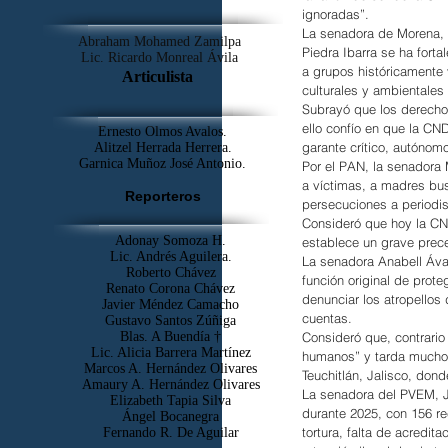
ignoradas”.
La senadora de Morena, 
Abraham Mohamed Zamilpa
Piedra Ibarra se ha fort
Lic. Ricardo Monreal Ávila
a grupos históricamente 
Articulista
culturales y ambientales 
Subrayó que los derechos
ello confío en que la CN
Ernesto Olmos Avalos.
garante crítico, autónomo
Alitzel Herrada Herrera.
Garnica Muñoz José Antonio.
Por el PAN, la senadora 
a víctimas, a madres bu
Reporteros
persecuciones a periodis
Consideró que hoy la CN
Adonay Somoza H.
establece un grave prece
Lic. Andrés Aguilera.
La senadora Anabell Áva
Roberto Chávez
función original de prote
Renato Corona Chávez
denunciar los atropellos
Javier Méndez Camacho
cuentas.
Gustavo Santos Zúñiga
Blas. A Buendía †
Consideró que, contrario
​Lic. Alicia Barrera Martínez
humanos” y tarda mucho 
Marcos A. Hernández Olivares
Teuchitlán, Jalisco, do
Amaury A. Hernández Olivares
La senadora del PVEM, J
Elizabeth Tapia Silva
durante 2025, con 156 r
Ángel Bocanegra
tortura, falta de acredita
Fernando R. De Aguilar