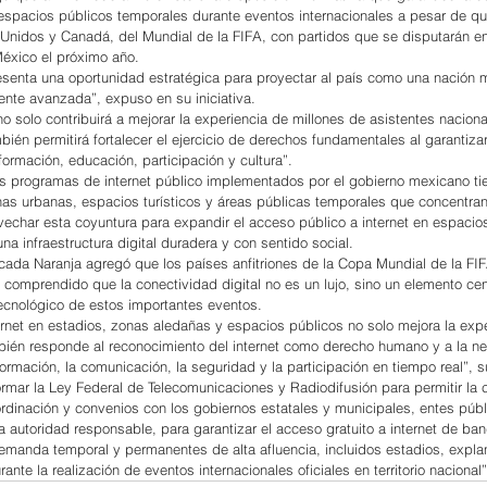
 espacios públicos temporales durante eventos internacionales a pesar de q
Unidos y Canadá, del Mundial de la FIFA, con partidos que se disputarán en
éxico el próximo año.
esenta una oportunidad estratégica para proyectar al país como una nación 
ente avanzada”, expuso en su iniciativa.
no solo contribuirá a mejorar la experiencia de millones de asistentes naciona
bién permitirá fortalecer el ejercicio de derechos fundamentales al garantiza
nformación, educación, participación y cultura”.
s programas de internet público implementados por el gobierno mexicano ti
nas urbanas, espacios turísticos y áreas públicas temporales que concentra
vechar esta coyuntura para expandir el acceso público a internet en espacios
una infraestructura digital duradera y con sentido social.
cada Naranja agregó que los países anfitriones de la Copa Mundial de la FI
 comprendido que la conectividad digital no es un lujo, sino un elemento cent
 tecnológico de estos importantes eventos.
ternet en estadios, zonas aledañas y espacios públicos no solo mejora la expe
mbién responde al reconocimiento del internet como derecho humano y a la n
información, la comunicación, la seguridad y la participación en tiempo real”, 
formar la Ley Federal de Telecomunicaciones y Radiodifusión para permitir la 
dinación y convenios con los gobiernos estatales y municipales, entes públ
a autoridad responsable, para garantizar el acceso gratuito a internet de ba
emanda temporal y permanentes de alta afluencia, incluidos estadios, expl
urante la realización de eventos internacionales oficiales en territorio nacional”