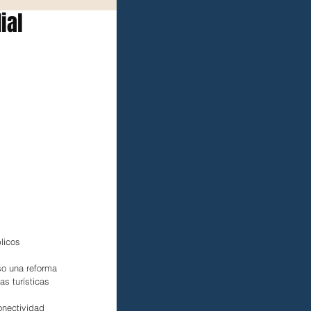
ial
licos 
.
o una reforma 
s turísticas 
onectividad 