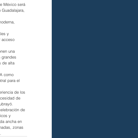
ue México será 
 Guadalajara, 
moderna, 
les y 
r acceso 
enen una 
n grandes 
 de alta 
FA como 
ral para el 
riencia de los 
ecesidad de 
subrayó.
celebración de 
icos y 
nda ancha en 
anadas, zonas 
.