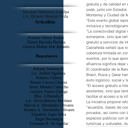
gratuita y de calidad en
sede, junto con Estados 
Abraham Mohamed Zamilpa
Monterrey y Ciudad de M
Lic. Ricardo Monreal Ávila
“Este evento global repr
Articulista
inclusiva y tecnológicam
“La conectividad digital 
extranjeros, sino que tam
Ernesto Olmos Avalos.
gratuito a servicios de i
Alitzel Herrada Herrera.
Garnica Muñoz José Antonio.
Castañeda señaló que lo
cobertura limitada en zo
Reporteros
eventos, por lo que apro
afluencia significa dejar 
Adonay Somoza H.
El coordinador de la Ban
Lic. Andrés Aguilera.
Brasil, Rusia y Qatar han
Roberto Chávez
éxito logístico, social y
Renato Corona Chávez
“El acceso gratuito a in
Javier Méndez Camacho
asistentes, sino que ta
Gustavo Santos Zúñiga
Blas. A Buendía †
facilitar el acceso a la 
​Lic. Alicia Barrera Martínez
La iniciativa propone re
Marcos A. Hernández Olivares
“acuerdos, bases de coor
Amaury A. Hernández Olivares
privados, así como con l
Elizabeth Tapia Silva
espacios públicos con d
Ángel Bocanegra
turísticas y culturales, d
Fernando R. De Aguilar