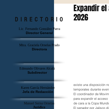
Expandir el
2026
DIRECTORIO
Lic. Fernando González Parra
Director General
Mtra. Graciela Ornelas Prado
Directora
Edmundo Olivares Alcalá
Subdirector
existe una disposición n
Karen García Hernández
temporales durante event
Jefa de Redacción
El coordinador de Movim
para expandir el acceso 
de cara a la Copa Mundia
Manuel Serna Ornelas
Jurídico
El senador por Jalisco di