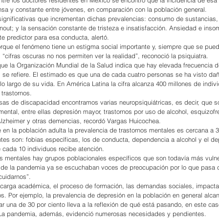
sa y constante entre jóvenes, en comparación con la población general.
 significativas que incrementan dichas prevalencias: consumo de sustancias, 
nout; y la sensación constante de tristeza e insatisfacción. Ansiedad e inso
 predictor para esa conducta, alertó.
orque el fenómeno tiene un estigma social importante y, siempre que se puede
s “cifras oscuras no nos permiten ver la realidad”, reconoció la psiquiatra.
 que la Organización Mundial de la Salud indica que hay elevada frecuencia d
 se refiere. El estimado es que una de cada cuatro personas se ha visto da
lo largo de su vida. En América Latina la cifra alcanza 400 millones de indiv
trastornos.
usas de discapacidad encontramos varias neuropsiquiátricas, es decir, que s
mental, entre ellas depresión mayor, trastornos por uso de alcohol, esquizofre
Alzheimer y otras demencias, recordó Vargas Huicochea.
en la población adulta la prevalencia de trastornos mentales es cercana a 30
tes son: fobias específicas, los de conducta, dependencia a alcohol y el de
 cada 10 individuos recibe atención.
nes mentales hay grupos poblacionales específicos que son todavía más vuln
 de la pandemia ya se escuchaban voces de preocupación por lo que pasa c
cuidarnos”.
a carga académica, el proceso de formación, las demandas sociales, impacta
os. Por ejemplo, la prevalencia de depresión en la población en general alca
ar una de 30 por ciento lleva a la reflexión de qué está pasando, en este cas
 La pandemia, además, evidenció numerosas necesidades y pendientes.