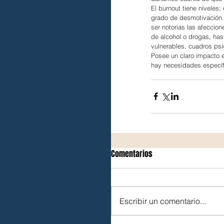
El burnout tiene niveles;
grado de desmotivación.
ser notorias las afeccio
de alcohol o drogas, hast
vulnerables, cuadros psiq
Posee un claro impacto 
hay necesidades específ
Comentarios
Escribir un comentario...