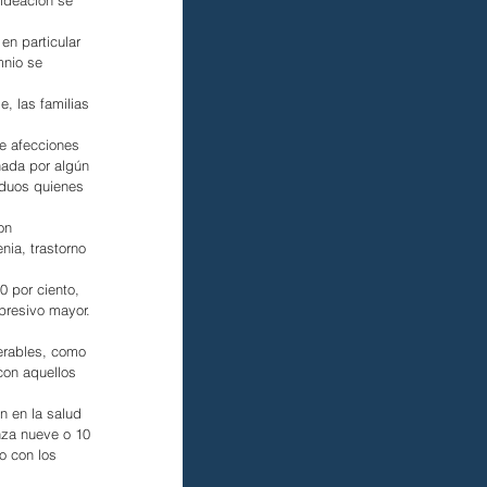
en particular 
mnio se 
, las familias 
e afecciones 
ñada por algún 
iduos quienes 
on 
nia, trastorno 
 por ciento, 
presivo mayor. 
erables, como 
on aquellos 
n en la salud 
nza nueve o 10 
o con los 