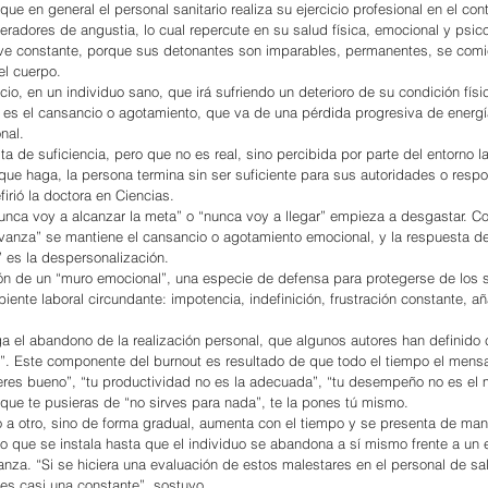
que en general el personal sanitario realiza su ejercicio profesional en el con
eradores de angustia, lo cual repercute en su salud física, emocional y psico
lve constante, porque sus detonantes son imparables, permanentes, se comi
el cuerpo.
cio, en un individuo sano, que irá sufriendo un deterioro de su condición físi
es el cansancio o agotamiento, que va de una pérdida progresiva de energí
nal.
ta de suficiencia, pero que no es real, sino percibida por parte del entorno la
 que haga, la persona termina sin ser suficiente para sus autoridades o respo
firió la doctora en Ciencias.
unca voy a alcanzar la meta” o “nunca voy a llegar” empieza a desgastar. C
vanza” se mantiene el cansancio o agotamiento emocional, y la respuesta de
” es la despersonalización.
ión de un “muro emocional”, una especie de defensa para protegerse de los 
ente laboral circundante: impotencia, indefinición, frustración constante, añ
a el abandono de la realización personal, que algunos autores han definido
”. Este componente del burnout es resultado de que todo el tiempo el mensa
eres bueno”, “tu productividad no es la adecuada”, “tu desempeño no es el me
 que te pusieras de “no sirves para nada”, te la pones tú mismo.
a otro, sino de forma gradual, aumenta con el tiempo y se presenta de man
o que se instala hasta que el individuo se abandona a sí mismo frente a un 
za. “Si se hiciera una evaluación de estos malestares en el personal de sa
es casi una constante”, sostuvo.