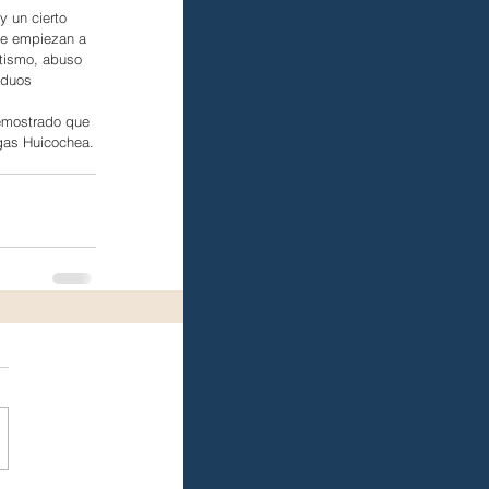
y un cierto 
ue empiezan a 
ntismo, abuso 
iduos 
emostrado que 
gas Huicochea.