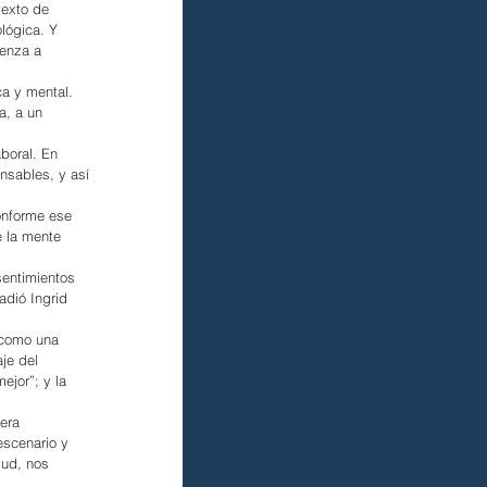
texto de 
lógica. Y 
enza a 
ca y mental. 
a, a un 
boral. En 
nsables, y así 
onforme ese 
 la mente 
sentimientos 
adió Ingrid 
 como una 
je del 
jor”; y la 
era 
escenario y 
lud, nos 