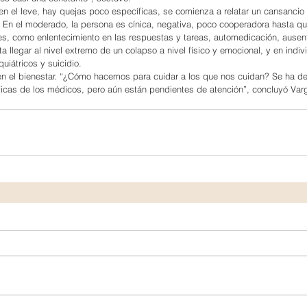
 en el leve, hay quejas poco específicas, se comienza a relatar un cansancio 
 En el moderado, la persona es cínica, negativa, poco cooperadora hasta q
nes, como enlentecimiento en las respuestas y tareas, automedicación, ause
a llegar al nivel extremo de un colapso a nivel físico y emocional, y en indiv
uiátricos y suicidio.
en el bienestar. “¿Cómo hacemos para cuidar a los que nos cuidan? Se ha d
icas de los médicos, pero aún están pendientes de atención”, concluyó Var