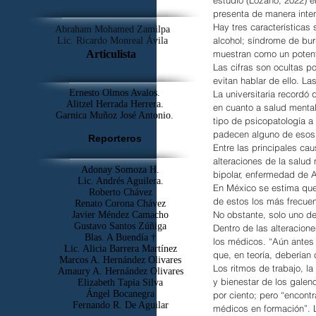
presenta de manera inten
Hay tres características
Abraham Mohamed Zamilpa
alcohol; síndrome de bur
Lic. Ricardo Monreal Ávila
muestran como un potente
Articulista
Las cifras son ocultas p
evitan hablar de ello. La
Ernesto Olmos Avalos.
La universitaria recordó
Alitzel Herrada Herrera.
en cuanto a salud mental
Garnica Muñoz José Antonio.
tipo de psicopatología a 
padecen alguno de esos 
Reporteros
Entre las principales ca
alteraciones de la salud 
Adonay Somoza H.
bipolar, enfermedad de 
Lic. Andrés Aguilera.
En México se estima que 
Roberto Chávez
de estos los más frecuen
Renato Corona Chávez
No obstante, solo uno de
Javier Méndez Camacho
Gustavo Santos Zúñiga
Dentro de las alteracio
Blas. A Buendía †
los médicos. “Aún antes
​Lic. Alicia Barrera Martínez
que, en teoría, deberían 
Marcos A. Hernández Olivares
Los ritmos de trabajo, l
Amaury A. Hernández Olivares
y bienestar de los galen
Elizabeth Tapia Silva
Ángel Bocanegra
por ciento; pero “encontr
Fernando R. De Aguilar
médicos en formación”.