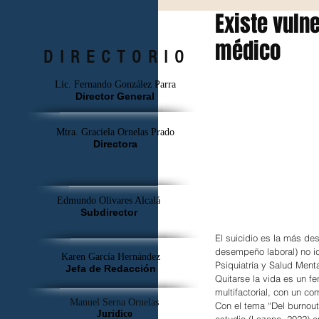
Existe vuln
médico
DIRECTORIO
Lic. Fernando González Parra
Director General
Mtra. Graciela Ornelas Prado
Directora
Edmundo Olivares Alcalá
Subdirector
El suicidio es la más de
desempeño laboral) no id
Karen García Hernández
Psiquiatría y Salud Ment
Jefa de Redacción
Quitarse la vida es un f
multifactorial, con un co
Manuel Serna Ornelas
Con el tema “Del burnout 
Jurídico
estudio (Lozano, 2022) e