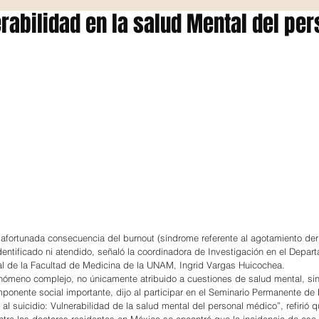
erabilidad en la salud Mental del per
safortunada consecuencia del burnout (síndrome referente al agotamiento der
entificado ni atendido, señaló la coordinadora de Investigación en el Depar
al de la Facultad de Medicina de la UNAM, Ingrid Vargas Huicochea.
enómeno complejo, no únicamente atribuido a cuestiones de salud mental, sin
mponente social importante, dijo al participar en el Seminario Permanente de 
al suicidio: Vulnerabilidad de la salud mental del personal médico”, refirió 
ntre los doctores residentes en México se encontró que la incidencia de esa 