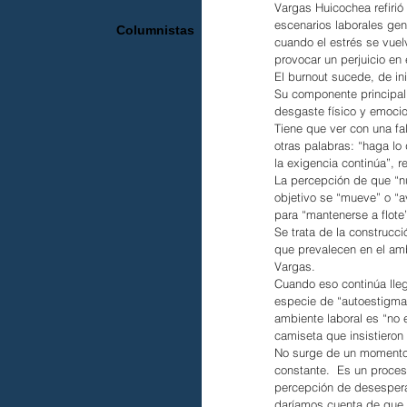
Vargas Huicochea refirió 
escenarios laborales gen
Columnistas
cuando el estrés se vue
provocar un perjuicio en 
El burnout sucede, de ini
Su componente principal 
desgaste físico y emocio
Tiene que ver con una fal
otras palabras: “haga lo
la exigencia continúa”, re
La percepción de que “n
objetivo se “mueve” o “a
para “mantenerse a flote
Se trata de la construcc
que prevalecen en el ambi
Vargas.
Cuando eso continúa lleg
especie de “autoestigma
ambiente laboral es “no 
camiseta que insistieron
No surge de un momento 
constante.  Es un proces
percepción de desesperan
daríamos cuenta de que 