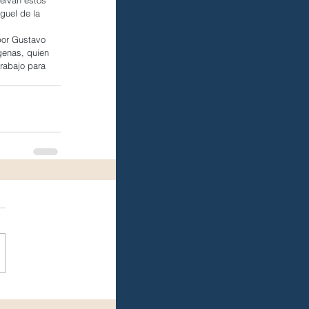
guel de la 
por Gustavo 
genas, quien 
trabajo para 