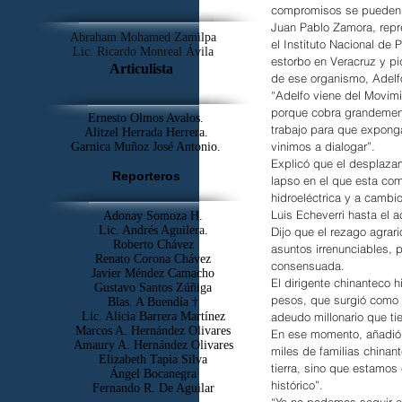
compromisos se pueden r
Juan Pablo Zamora, repr
Abraham Mohamed Zamilpa
el Instituto Nacional de 
Lic. Ricardo Monreal Ávila
estorbo en Veracruz y pi
Articulista
de ese organismo, Adel
“Adelfo viene del Movimi
porque cobra grandemente
Ernesto Olmos Avalos.
trabajo para que expong
Alitzel Herrada Herrera.
vinimos a dialogar”.
Garnica Muñoz José Antonio.
Explicó que el desplazam
Reporteros
lapso en el que esta com
hidroeléctrica y a cambi
Luis Echeverri hasta el 
Adonay Somoza H.
Lic. Andrés Aguilera.
Dijo que el rezago agrar
Roberto Chávez
asuntos irrenunciables, 
Renato Corona Chávez
consensuada.
Javier Méndez Camacho
El dirigente chinanteco 
Gustavo Santos Zúñiga
pesos, que surgió como r
Blas. A Buendía †
adeudo millonario que ti
​Lic. Alicia Barrera Martínez
Marcos A. Hernández Olivares
En ese momento, añadió 
Amaury A. Hernández Olivares
miles de familias chinant
Elizabeth Tapia Silva
tierra, sino que estamos
Ángel Bocanegra
histórico”.
Fernando R. De Aguilar
“Ya no podemos seguir e