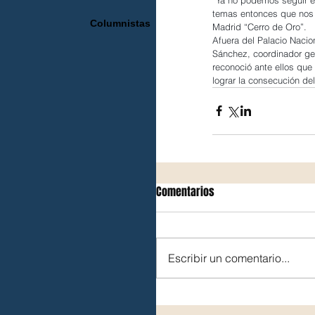
temas entonces que nos r
Columnistas
Madrid “Cerro de Oro”.
Afuera del Palacio Nacio
Sánchez, coordinador gen
reconoció ante ellos que 
lograr la consecución de
Comentarios
Escribir un comentario...