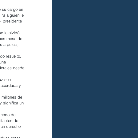
 su cargo en 
“a alguien le 
l presidente 
e le olvidó 
imos mesa de 
 a pelear, 
do resuelto, 
una 
ederales desde 
uz son 
 acordada y 
 millones de 
 significa un 
omodo de 
itantes de 
 un derecho 
elvan estos 