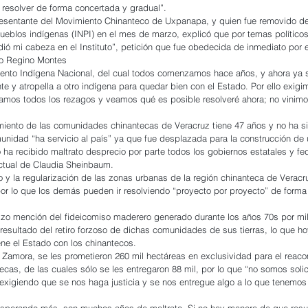
esolver de forma concertada y gradual”.
esentante del Movimiento Chinanteco de Uxpanapa, y quien fue removido de
Pueblos indígenas (INPI) en el mes de marzo, explicó que por temas políticos 
dió mi cabeza en el Instituto”, petición que fue obedecida de inmediato por e
fo Regino Montes
ento Indígena Nacional, del cual todos comenzamos hace años, y ahora ya s
 y atropella a otro indígena para quedar bien con el Estado. Por ello exig
amos todos los rezagos y veamos qué es posible resolveré ahora; no vinimos
iento de las comunidades chinantecas de Veracruz tiene 47 años y no ha si
unidad “ha servicio al país” ya que fue desplazada para la construcción de 
o ha recibido maltrato desprecio por parte todos los gobiernos estatales y f
actual de Claudia Sheinbaum.
io y la regularización de las zonas urbanas de la región chinanteca de Veracr
por lo que los demás pueden ir resolviendo “proyecto por proyecto” de forma
hizo mención del fideicomiso maderero generado durante los años 70s por mil
esultado del retiro forzoso de dichas comunidades de sus tierras, lo que hoy
ene el Estado con los chinantecos.
Zamora, se les prometieron 260 mil hectáreas en exclusividad para el reac
ecas, de las cuales sólo se les entregaron 88 mil, por lo que “no somos solic
 exigiendo que se nos haga justicia y se nos entregue algo a lo que tenemos
sperando más, son muchos años de maltrato. Si no hay manera de que resu