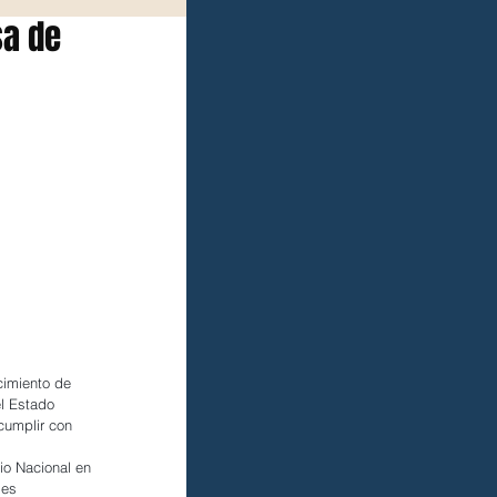
sa de
cimiento de 
el Estado 
cumplir con 
io Nacional en 
les 