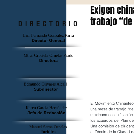
Exigen chin
trabajo “de
DIRECTORIO
Lic. Fernando González Parra
Director General
Mtra. Graciela Ornelas Prado
Directora
Edmundo Olivares Alcalá
Subdirector
El Movimiento Chinanteco
Karen García Hernández
una mesa de trabajo “de 
Jefa de Redacción
mexicano con la “nación 
los acuerdos del Plan d
Una comisión de dirigent
Manuel Serna Ornelas
el Zócalo de la Ciudad d
Jurídico