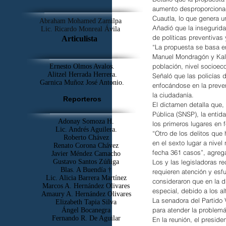
aumento desproporcionado
Cuautla, lo que genera u
Abraham Mohamed Zamilpa
Añadió que la inseguridad
Lic. Ricardo Monreal Ávila
de políticas preventivas y
Articulista
“La propuesta se basa e
Manuel Mondragón y Kalb,
población, nivel socioeco
Ernesto Olmos Avalos.
Alitzel Herrada Herrera.
Señaló que las policías 
Garnica Muñoz José Antonio.
enfocándose en la preven
la ciudadanía.
Reporteros
El dictamen detalla que,
Pública (SNSP), la entid
Adonay Somoza H.
los primeros lugares en 
Lic. Andrés Aguilera.
“Otro de los delitos que
Roberto Chávez
en el sexto lugar a nivel
Renato Corona Chávez
fecha 361 casos”, agreg
Javier Méndez Camacho
Gustavo Santos Zúñiga
Los y las legisladoras re
Blas. A Buendía †
requieren atención y esfu
​Lic. Alicia Barrera Martínez
consideraron que en la di
Marcos A. Hernández Olivares
especial, debido a los al
Amaury A. Hernández Olivares
La senadora del Partido
Elizabeth Tapia Silva
para atender la problemá
Ángel Bocanegra
Fernando R. De Aguilar
En la reunión, el preside