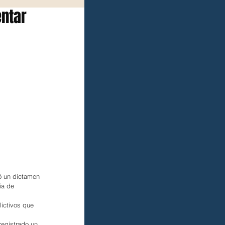
entar
ó un dictamen 
ia de 
ictivos que 
registrado un 