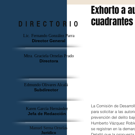
Exhorto a a
cuadrantes 
DIRECTORIO
Lic. Fernando González Parra
Director General
Mtra. Graciela Ornelas Prado
Directora
Edmundo Olivares Alcalá
Subdirector
La Comisión de Desarrol
Karen García Hernández
para solicitar a las aut
Jefa de Redacción
prevención del delito ba
Humberto Vázquez Robles 
Manuel Serna Ornelas
se registran en la demar
Jurídico
Detalló que la propuesta