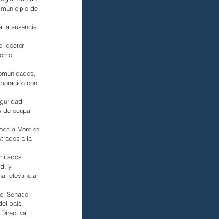
 municipio de 
a la ausencia 
l doctor 
como 
comunidades, 
aboración con 
eguridad 
s de ocupar 
loca a Morelos 
trados a la 
imitados 
d, y 
na relevancia 
del Senado 
del país.
Directiva 