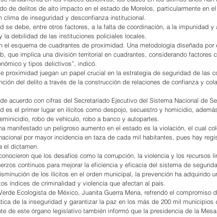
 de delitos de alto impacto en el estado de Morelos, particularmente en el
n clima de inseguridad y desconfianza institucional.
 se debe, entre otros factores, a la falta de coordinación, a la impunidad y 
 la debilidad de las instituciones policiales locales.
n el esquema de cuadrantes de proximidad. Una metodología diseñada por e
 que implica una división territorial en cuadrantes, considerando factores 
nómico y tipos delictivos”, indicó.
de proximidad juegan un papel crucial en la estrategia de seguridad de las 
ción del delito a través de la construcción de relaciones de confianza y col
 de acuerdo con cifras del Secretariado Ejecutivo del Sistema Nacional de S
ad es el primer lugar en ilícitos como despojo, secuestro y homicidio, ademá
feminicidio, robo de vehículo, robo a banco y autopartes.
 ha manifestado un peligroso aumento en el estado es la violación, el cual co
 nacional por mayor incidencia en taza de cada mil habitantes, pues hay regis
a el dictamen.
conocieron que los desafíos como la corrupción, la violencia y los recursos l
erzos continuos para mejorar la eficiencia y eficacia del sistema de segurida
sminución de los ilícitos en el orden municipal, la prevención ha adquirido u
tos índices de criminalidad y violencia que afectan al país.
 Verde Ecologista de México, Juanita Guerra Mena, refrendó el compromiso 
tica de la inseguridad y garantizar la paz en los más de 200 mil municipios 
nte de este órgano legislativo también informó que la presidencia de la Mesa 