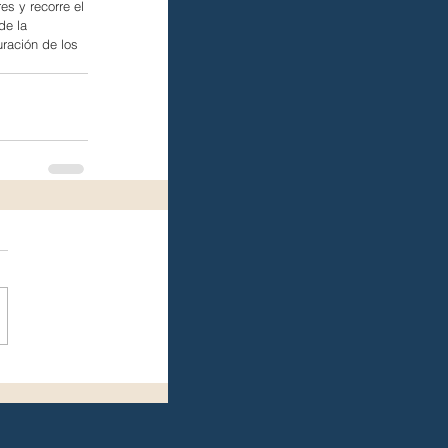
es y recorre el 
de la 
uración de los 