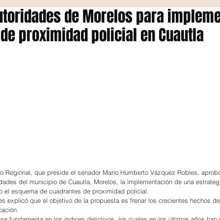
utoridades de Morelos para implem
de proximidad policial en Cuautla
lo Regional, que preside el senador Mario Humberto Vázquez Robles, aprob
oridades del municipio de Cuautla, Morelos, la implementación de una estrateg
jo el esquema de cuadrantes de proximidad policial.
explicó que el objetivo de la propuesta es frenar los crecientes hechos del
cación.
 se fundamenta en los índices delictivos, los cuales en los últimos años han 