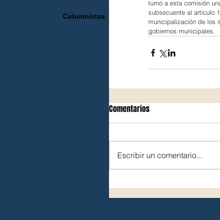
turnó a esta comisión una
subsecuente al artículo 
Columnistas
municipalización de los s
gobiernos municipales.
Comentarios
Escribir un comentario...