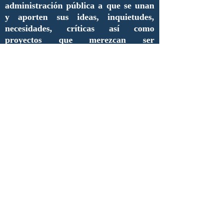
administración pública a que se unan
y aporten sus ideas, inquietudes,
necesidades, críticas así como
proyectos que merezcan ser
difundidos.
De esta manera, estimados lectores,
inauguramos una nueva era de
comunicación y de enlace entre
nuestros compañeros y futuros
colaboradores.