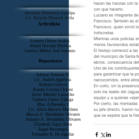
hacen las tranzas con la 
con que hacerlo.
Abraham Mohamed Zamilpa
Luciano es integrante de
Lic. Ricardo Monreal Ávila
Francisco. También es el
Articulista
Francisco, quien sirvió l
indiscretas.
Mientras unos policías e
Ernesto Olmos Avalos.
menos favorecidos estaba
Alitzel Herrada Herrera.
El festejo comenzó a las
Garnica Muñoz José Antonio.
del municipio de Santa M
Reporteros
ebrios, consecuencia de
Uno de los contribuyentes
para garantizar que la p
Adonay Somoza H.
narcocorridos, entre ellos
Lic. Andrés Aguilera.
Roberto Chávez
En corto, sin la presenc
Renato Corona Chávez
solo los leales del Jagua
Javier Méndez Camacho
equipo y a quienes vejan
Gustavo Santos Zúñiga
Por cierto, las mentadas
Blas. A Buendía †
su jefe directo, fueron 
​Lic. Alicia Barrera Martínez
Marcos A. Hernández Olivares
que se espera que la fies
Amaury A. Hernández Olivares
Elizabeth Tapia Silva
Ángel Bocanegra
Fernando R. De Aguilar