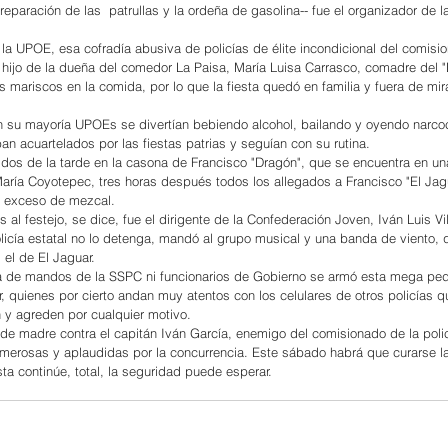
reparación de las  patrullas y la ordeña de gasolina-- fue el organizador de la 
 la UPOE, esa cofradía abusiva de policías de élite incondicional del comisi
 hijo de la dueña del comedor La Paisa, María Luisa Carrasco, comadre del "
os mariscos en la comida, por lo que la fiesta quedó en familia y fuera de mi
n su mayoría UPOEs se divertían bebiendo alcohol, bailando y oyendo narcoc
n acuartelados por las fiestas patrias y seguían con su rutina.
 dos de la tarde en la casona de Francisco "Dragón", que se encuentra en una
aría Coyotepec, tres horas después todos los allegados a Francisco "El Ja
l exceso de mezcal.
 al festejo, se dice, fue el dirigente de la Confederación Joven, Iván Luis Vi
olicía estatal no lo detenga, mandó al grupo musical y una banda de viento, q
 el de El Jaguar.
ia de mandos de la SSPC ni funcionarios de Gobierno se armó esta mega peda
r, quienes por cierto andan muy atentos con los celulares de otros policías q
 y agreden por cualquier motivo.
 de madre contra el capitán Iván García, enemigo del comisionado de la polic
numerosas y aplaudidas por la concurrencia. Este sábado habrá que curarse la
ta continúe, total, la seguridad puede esperar.