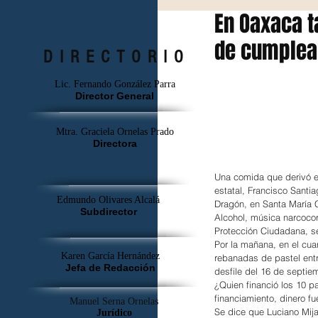
En Oaxaca t
de cumpleañ
DIRECTORIO
Lic. Fernando González Parra
Director General
Mtra. Graciela Ornelas Prado
Directora
Una comida que derivó e
estatal, Francisco Santi
Edmundo Olivares Alcalá
Dragón, en Santa María 
Subdirector
Alcohol, música narcoco
Protección Ciudadana, se
Por la mañana, en el cua
Karen García Hernández
rebanadas de pastel entr
Jefa de Redacción
desfile del 16 de septiem
¿Quien financió los 10 p
financiamiento, dinero fu
Manuel Serna Ornelas
Se dice que Luciano Mija
Jurídico