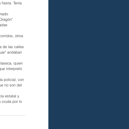
fiesta. Tenía 
onado 
Dragón" 
radas 
orridos, otros 
 de las calles 
guar" andaban 
llaseca, quien 
ue interpretó 
 policial, con 
ue no son del 
ía estatal y 
 cruda por lo 