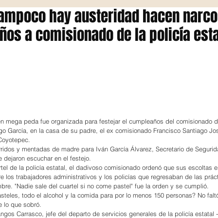
ampoco hay austeridad hacen narco 
os a comisionado de la policía esta
n mega peda fue organizada para festejar el cumpleaños del comisionado de 
ago García, en la casa de su padre, el ex comisionado Francisco Santiago Jos
Coyotepec.
rridos y mentadas de madre para Iván García Álvarez, Secretario de Segurid
 dejaron escuchar en el festejo.
rtel de la policía estatal, el dadivoso comisionado ordenó que sus escoltas e
e los trabajadores administrativos y los policías que regresaban de las práct
bre. "Nadie sale del cuartel si no come pastel" fue la orden y se cumplió.
asteles, todo el alcohol y la comida para por lo menos 150 personas? No falt
e lo que sobró.
ngos Carrasco, jefe del departo de servicios generales de la policía estatal 