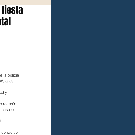
fiesta
tal
la policía 
é, alias 
ad y 
ntregarán 
icas del 
ó 
--dónde se 