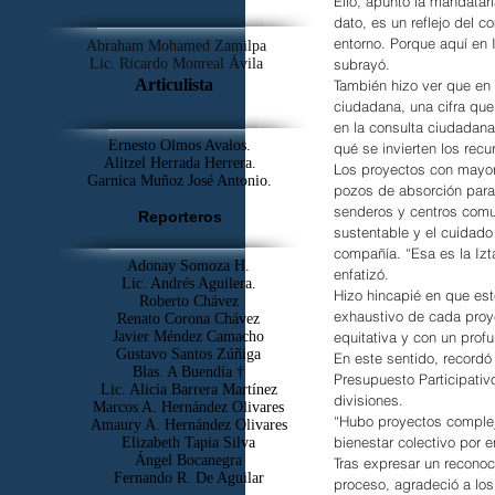
Ello, apuntó la mandatar
dato, es un reflejo del 
entorno. Porque aquí en 
Abraham Mohamed Zamilpa
subrayó.
Lic. Ricardo Monreal Ávila
Articulista
También hizo ver que en 
ciudadana, una cifra que
en la consulta ciudadan
Ernesto Olmos Avalos.
qué se invierten los rec
Alitzel Herrada Herrera.
Los proyectos con mayor
Garnica Muñoz José Antonio.
pozos de absorción para 
senderos y centros comun
Reporteros
sustentable y el cuidado
compañía. “Esa es la Iz
Adonay Somoza H.
enfatizó.
Lic. Andrés Aguilera.
Hizo hincapié en que est
Roberto Chávez
exhaustivo de cada proye
Renato Corona Chávez
equitativa y con un prof
Javier Méndez Camacho
Gustavo Santos Zúñiga
En este sentido, recordó 
Blas. A Buendía †
Presupuesto Participativo
​Lic. Alicia Barrera Martínez
divisiones.
Marcos A. Hernández Olivares
“Hubo proyectos complejo
Amaury A. Hernández Olivares
bienestar colectivo por e
Elizabeth Tapia Silva
Ángel Bocanegra
Tras expresar un reconoc
Fernando R. De Aguilar
proceso, agradeció a los