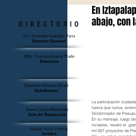
En Iztapala
abajo, con 
DIRECTORIO
Lic. Fernando González Parra
Director General
Mtra. Graciela Ornelas Prado
Directora
Edmundo Olivares Alcalá
Subdirector
La participación ciudada
fuerza que nunca, externó
Karen García Hernández
Dictaminador de Presupue
Jefa de Redacción
En su mensaje, luego de 
inviables, resaltó el  gr
Manuel Serna Ornelas
mil 827 proyectos de Pre
Jurídico