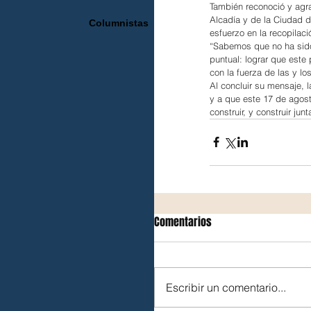
También reconoció y agrad
Alcadía y de la Ciudad d
Columnistas
esfuerzo en la recopilaci
“Sabemos que no ha sido
puntual: lograr que este
con la fuerza de las y l
Al concluir su mensaje, l
y a que este 17 de agost
construir, y construir ju
Comentarios
Escribir un comentario...