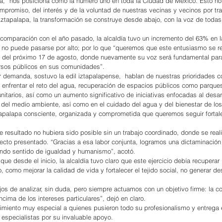
ia, “nos posiciona como la número uno en toda la Ciudad de México. Esto no
compromiso, del interés y de la voluntad de nuestras vecinas y vecinos por tr
Iztapalapa, la transformación se construye desde abajo, con la voz de todas
comparación con el año pasado, la alcaldía tuvo un incremento del 63% en la
 no puede pasarse por alto; por lo que “queremos que este entusiasmo se re
a del próximo 17 de agosto, donde nuevamente su voz será fundamental para
ursos públicos en sus comunidades”.
 demanda, sostuvo la edil iztapalapense,  hablan de nuestras prioridades c
enfrentar el reto del agua, recuperación de espacios públicos como parque
itarios, así como un aumento significativo de iniciativas enfocadas al desarr
 del medio ambiente, así como en el cuidado del agua y del bienestar de lo
tapalapa consciente, organizada y comprometida que queremos seguir fortale
e resultado no hubiera sido posible sin un trabajo coordinado, donde se reali
cto presentado. “Gracias a esa labor conjunta, logramos una dictaminación 
undo sentido de igualdad y humanismo”, acotó.
que desde el inicio, la alcaldía tuvo claro que este ejercicio debía recuperar 
, como mejorar la calidad de vida y fortalecer el tejido social, no generar de
s de analizar, sin duda, pero siempre actuamos con un objetivo firme: la co
ncima de los intereses particulares”, dejó en claro.
imiento muy especial a quienes pusieron todo su profesionalismo y entrega 
 especialistas por su invaluable apoyo.