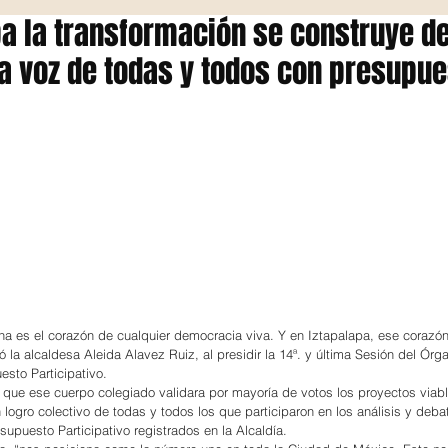
pa la transformación se construye d
la voz de todas y todos con presupu
na es el corazón de cualquier democracia viva. Y en Iztapalapa, ese corazón
 la alcaldesa Aleida Alavez Ruiz, al presidir la 14ª. y última Sesión del Órg
sto Participativo.
que ese cuerpo colegiado validara por mayoría de votos los proyectos viabl
an logro colectivo de todas y todos los que participaron en los análisis y deba
supuesto Participativo registrados en la Alcaldía.