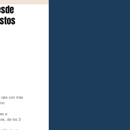
esde
estos
 late con más 
ano 
es e 
tes, de los 3 