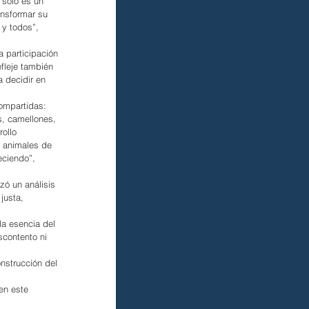
 sólo es un 
ansformar su 
 y todos”, 
 participación 
fleje también 
 decidir en 
ompartidas: 
s, camellones, 
ollo 
s animales de 
ciendo”, 
zó un análisis 
justa, 
la esencia del 
scontento ni 
nstrucción del 
en este 