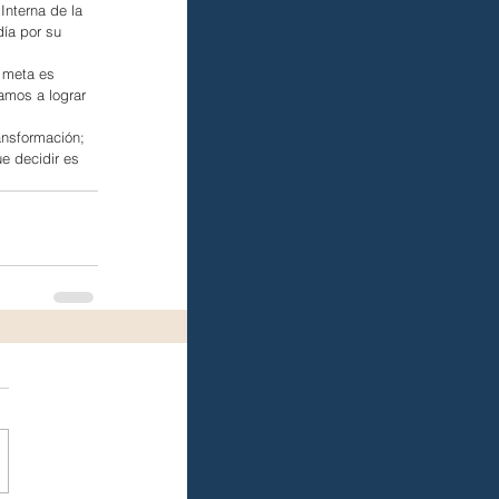
Interna de la 
ía por su 
 meta es 
amos a lograr 
ansformación; 
e decidir es 