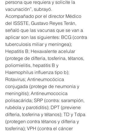
persona que requiera y solicite la 
vacunación”, subrayó.
Acompañado por el director Médico 
del ISSSTE, Gustavo Reyes Terán, 
señaló que las vacunas que se van a 
aplicar son las siguientes: BCG (contra 
tuberculosis miliar y meníngea); 
Hepatitis B; Hexavalente acelular 
(protege de difteria, tosferina, tétanos, 
poliomielitis, hepatitis B y 
Haemophilus influenza tipo b); 
Rotavirus; Antineumocócica 
conjugada (protege de neumonía y 
meningitis); Antineumococica 
polisacárida; SRP (contra: sarampión, 
rubéola y parotiditis); DPT (previene 
difteria, tosferina y tétanos); TD y Tdpa 
(protegen contra tétanos y difteria y 
tosferina); VPH (contra el cáncer 