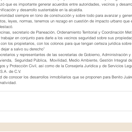
izó que es importante generar acuerdos entre autoridades, vecinos y desarro
ificación y desarrollo sustentable en la alcaldía.
rioridad siempre en tono de construcción y sobre todo para avanzar y gener
tos, leyes, normas, tenemos un rezago en cuestión de impacto urbano que en
destacó.
cinas, secretario de Planeación, Ordenamiento Territorial y Coordinación Met
trabajar en conjunto para darle a los vecinos seguridad sobre sus propieda
on los propietarios, con los colonos para que tengan certeza jurídica sobre
dejar a salvo su derecho”
ecretarios y representantes de las secretarías de Gobierno, Administración y
vienda,  Seguridad Pública,  Movilidad, Medio Ambiente, Gestión Integral de
os y Protección Civil, así como de la Consejería Jurídica y de Servicios Leg
 S.A. de C.V.
dad de conocer los desarrollos inmobiliarios que se proponen para Benito Juár
matividad.