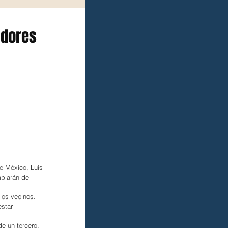
adores
e México, Luis 
biarán de 
los vecinos. 
star 
de un tercero, 