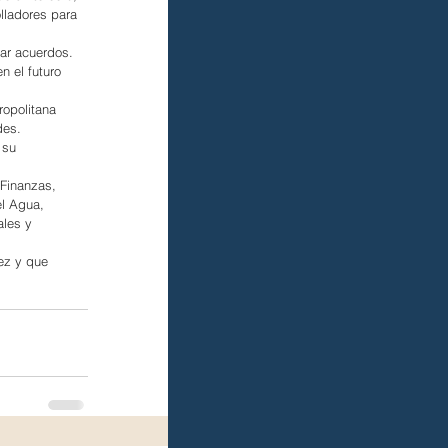
lladores para 
ar acuerdos. 
 el futuro 
ropolitana 
des.
 su 
 Finanzas, 
l Agua, 
ales y 
ez y que 