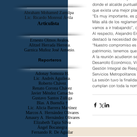
donde el alcalde puntual
que exista una mejor plan
Abraham Mohamed Zamilpa
“Es muy importante, es p
Lic. Ricardo Monreal Ávila
Más allá de los reglamen
Articulista
vamos a ir trabajando”, 
Al respecto, Alejandro En
destacó la necesidad de 
Ernesto Olmos Avalos.
“Nuestro compromiso es c
Alitzel Herrada Herrera.
Garnica Muñoz José Antonio.
patrimonio, tenemos que 
A la reunión acudieron s
Reporteros
Desarrollo Económico, Vi
Gestión Integral de Riesg
Adonay Somoza H.
Servicios Metropolitanos
Lic. Andrés Aguilera.
La sesión tuvo la finali
Roberto Chávez
cumplan con toda la nor
Renato Corona Chávez
Javier Méndez Camacho
Gustavo Santos Zúñiga
Blas. A Buendía †
​Lic. Alicia Barrera Martínez
Marcos A. Hernández Olivares
Amaury A. Hernández Olivares
Elizabeth Tapia Silva
Ángel Bocanegra
Fernando R. De Aguilar