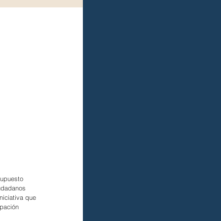
supuesto 
iudadanos 
niciativa que 
ipación 