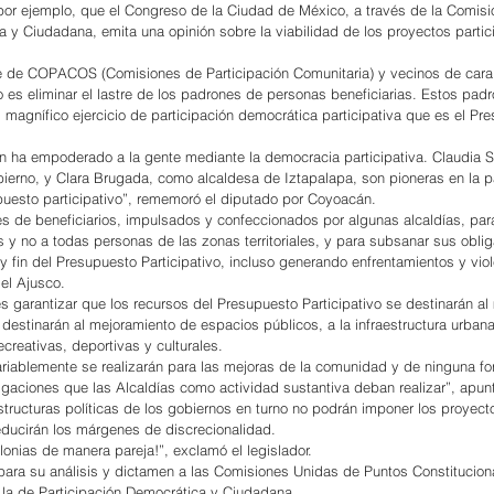
 por ejemplo, que el Congreso de la Ciudad de México, a través de la Comisi
a y Ciudadana, emita una opinión sobre la viabilidad de los proyectos partici
de COPACOS (Comisiones de Participación Comunitaria) y vecinos de cara 
o es eliminar el lastre de los padrones de personas beneficiarias. Estos pad
l magnífico ejercicio de participación democrática participativa que es el Pr
ón ha empoderado a la gente mediante la democracia participativa. Claudia 
ierno, y Clara Brugada, como alcaldesa de Iztapalapa, son pioneras en la pa
puesto participativo”, rememoró el diputado por Coyoacán.
s de beneficiarios, impulsados y confeccionados por algunas alcaldías, para
y no a todas personas de las zonas territoriales, y para subsanar sus oblig
y fin del Presupuesto Participativo, incluso generando enfrentamientos y vio
 el Ajusco.
s garantizar que los recursos del Presupuesto Participativo se destinarán al
destinarán al mejoramiento de espacios públicos, a la infraestructura urbana
ecreativas, deportivas y culturales.
riablemente se realizarán para las mejoras de la comunidad y de ninguna f
ligaciones que las Alcaldías como actividad sustantiva deban realizar”, apun
estructuras políticas de los gobiernos en turno no podrán imponer los proyec
reducirán los márgenes de discrecionalidad.
lonias de manera pareja!”, exclamó el legislador.
a para su análisis y dictamen a las Comisiones Unidas de Puntos Constitucion
 la de Participación Democrática y Ciudadana.