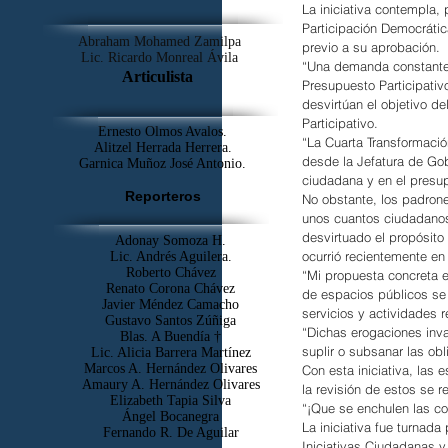
La iniciativa contempla,
Participación Democrátic
Abraham Mohamed Zamilpa
previo a su aprobación.
Lic. Ricardo Monreal Ávila
“Una demanda constante 
Articulista
Presupuesto Participativ
desvirtúan el objetivo de
Participativo.
Ernesto Olmos Avalos.
“La Cuarta Transformaci
Alitzel Herrada Herrera.
desde la Jefatura de Gob
Garnica Muñoz José Antonio.
ciudadana y en el presu
Reporteros
No obstante, los padrone
unos cuantos ciudadanos 
desvirtuado el propósito 
Adonay Somoza H.
ocurrió recientemente en
Lic. Andrés Aguilera.
Roberto Chávez
“Mi propuesta concreta e
Renato Corona Chávez
de espacios públicos se 
Javier Méndez Camacho
servicios y actividades r
Gustavo Santos Zúñiga
“Dichas erogaciones inva
Blas. A Buendía †
suplir o subsanar las ob
​Lic. Alicia Barrera Martínez
Marcos A. Hernández Olivares
Con esta iniciativa, las 
Amaury A. Hernández Olivares
la revisión de estos se 
Elizabeth Tapia Silva
“¡Que se enchulen las co
Ángel Bocanegra
La iniciativa fue turnad
Fernando R. De Aguilar
Iniciativas Ciudadanas y