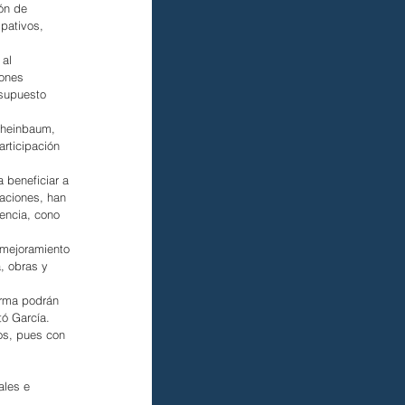
ón de 
pativos, 
al 
rones 
esupuesto 
Sheinbaum, 
rticipación 
 beneficiar a 
aciones, han 
lencia, cono 
 mejoramiento 
, obras y 
orma podrán 
tó García.
tos, pues con 
ales e 