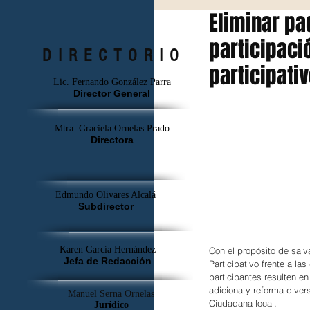
Eliminar pa
participaci
DIRECTORIO
participati
Lic. Fernando González Parra
Director General
Mtra. Graciela Ornelas Prado
Directora
Edmundo Olivares Alcalá
Subdirector
Karen García Hernández
Con el propósito de salv
Jefa de Redacción
Participativo frente a la
participantes resulten en
adiciona y reforma diver
Manuel Serna Ornelas
Ciudadana local.
Jurídico