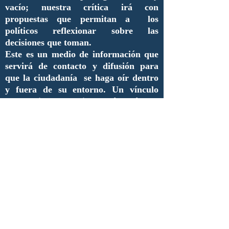
vacío; nuestra crítica irá con
propuestas que permitan a los
políticos reflexionar sobre las
decisiones que toman.
Este es un medio de información que
servirá de contacto y difusión para
que la ciudadanía se haga oír dentro
y fuera de su entorno. Un vínculo
entre quienes trabajamos día a día por
un mejor país y aquellos que buscan la
manera de lograrlo pero que no saben
cómo.
Queremos invitar a todo aquel que
tenga algo qué decir de la
administración pública a que se unan
y aporten sus ideas, inquietudes,
necesidades, críticas así como
proyectos que merezcan ser
difundidos.