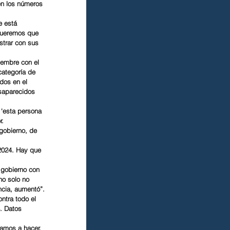
en los números 
e está 
queremos que 
strar con sus 
iembre con el 
categoría de 
dos en el 
saparecidos 
 ‘esta persona 
. 
gobierno, de 
2024. Hay que 
 gobierno con 
o solo no 
ncia, aumentó”.
ntra todo el 
. Datos 
amos a hacer. 