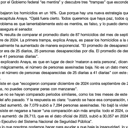
 por el Gobierno federal “es mentira” y descubre tres “trampas” que escond
 bajaron los homicidios en un 16%. Que porque hay una nueva estrategia qu
recapitula Anaya. “Ojalá fuera cierto. Todos queremos que haya paz, todos 
problema es que lamentablemente esto es mentira, es falso, y lo puedo demo
 asegura el senador.
% resulta de comparar el promedio diario de 87 homicidios del mes de sept
e de 2024. La primera trampa, explica Anaya, es pasar los homicidios a la 
almente ha aumentado de manera exponencial. “El promedio de desapareci
r era de 25 diarios, 25 personas desaparecidas por día. El promedio de de
de 41 personas diarias”.
explicando Anaya, es que en lugar de decir ‘mataron a esta persona’, dicen
, mágicamente, el número de personas asesinadas baja. No es un dato menor
 el número de personas desaparecidas de 25 diarias a 41 diarias” con este 
.
ste en que “escogieron comparar diciembre de 2024 contra septiembre de 
as, no puedes comparar peras con manzanas”.
que no se hayan comparado periodos similares, como los tres meses de este
el año pasado. Y la respuesta es clara: “cuando se hace esa comparación, n
alidad aumentó, de 7,079 subió a 7,294 personas asesinadas. No bajó la viole
nsiste en negarse a hacer “una comparación aún más amplia: todo el 2024, co
 aumentó: de 29,713, que es el dato oficial de 2023, subió a 30,057 en 2024
do Ejecutivo del Sistema Nacional de Seguridad Pública”.
 lo que nosotros podamos hacer para ayudar a que baje la inseguridad, lo v