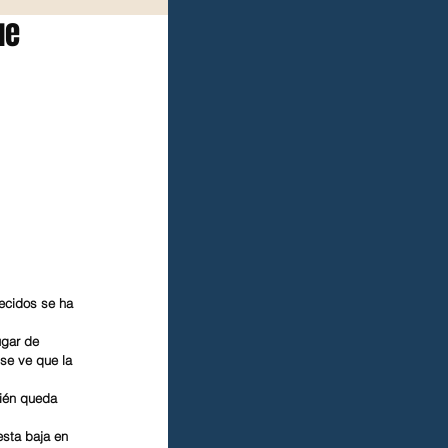
ue
ecidos se ha 
gar de 
se ve que la 
ién queda 
sta baja en 