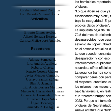
los homicidios reportada
oficiales.
Abraham Mohamed Zamilpa
“Lo que dicen es que ya
Lic. Ricardo Monreal Ávila
funcionando muy bien”, 
Articulista
baje la inseguridad. El 
propios datos oficiales”,
La supuesta baja del 16 
Ernesto Olmos Avalos.
72.8 del mes de diciembr
Alitzel Herrada Herrera.
desaparecidos, que casu
Garnica Muñoz José Antonio.
sexenio de López Obrado
Reporteros
en el sexenio actual es 
Lo que sucede, continúa 
desapareció’, y con eso
Adonay Somoza H.
Prácticamente duplicaron
Lic. Andrés Aguilera.
Roberto Chávez
acuerdo a cifras oficiales
Renato Corona Chávez
La segunda trampa consi
Javier Méndez Camacho
comparar peras con per
Gustavo Santos Zúñiga
Al respecto, cuestiona 
Blas. A Buendía †
los mismos tres meses d
​Lic. Alicia Barrera Martínez
bajó la violencia, en re
Marcos A. Hernández Olivares
Amaury A. Hernández Olivares
Y la “tercera trampa” co
Elizabeth Tapia Silva
2023. Porque ahí también
Ángel Bocanegra
oficiales del Secretaria
Fernando R. De Aguilar
Anaya enfatiza que “todo