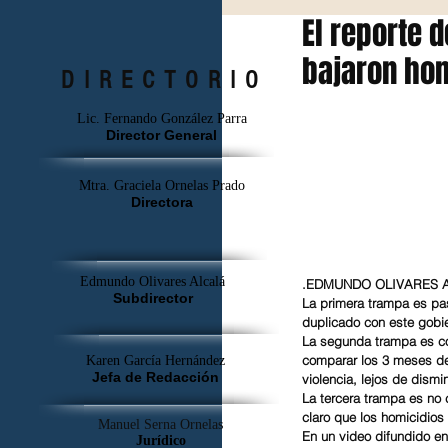
El reporte 
bajaron ho
DIRECTORIO
Lic. Fernando González Parra
Director General
Mtra. Graciela Ornelas Prado
Directora
Edmundo Olivares Alcalá
.EDMUNDO OLIVAR
Subdirector
La primera trampa es pa
duplicado con este gobi
La segunda trampa es co
comparar los 3 meses de
Karen García Hernández
Jefa de Redacción
violencia, lejos de dismi
La tercera trampa es no
claro que los homicidios 
Manuel Serna Ornelas
En un video difundido en
Jurídico