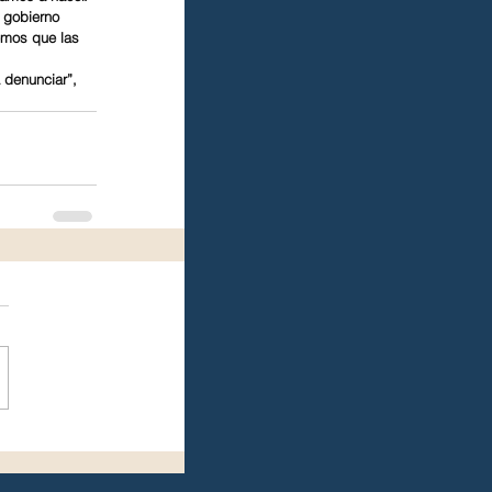
 gobierno 
emos que las 
 denunciar”, 