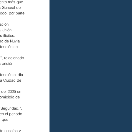
iento más que 
a General de 
odo, por parte 
ación 
a Unión 
 ilícitos.
so de Nuvia 
tención se 
”, relacionado 
 prisión 
ención el día 
la Ciudad de 
 del 2025 en 
homicidio de 
 Seguridad.”, 
en el periodo 
s que 
de cocaína y 