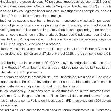
 vinculación a proceso de esas 70 personas imputadas representa 233 por c
019, detenciones que la Secretaría de Seguridad Ciudadana (SSC) y Fiscalí
udad de México, lograron hacer mediante investigaciones complejas, sobre t
ación (PDI), a quienes reconoció su trabajo.
tacó varios casos relevantes; entre éstos, mencionó la vinculación por asoci
quinto objetivo prioritario de las personas más buscadas, relacionado con “L
 investigada por delitos de alto impacto y a quien se sigue indagando por otros
idos en coordinación con la Secretaría de Seguridad Ciudadana, resaltó el ca
Tren de Aragua”, a quien se le imputó el delito de trata de personas, cuya de
l 2025 y se logró su vinculación a proceso.
, fue la vinculación a proceso por delito contra la salud, de Roberto Carlos “N
”, cuya detención se realizó el 27 de enero del 2025, y a quien se le decretó la
 a la bodega de indicios de la FGJCDMX, cuya investigación derivó en la det
“N” y Rebeca “N”, ambos funcionarios servidores públicos de la Fiscalía de 
decretó la prisión preventiva.
ormó también sobre la detención de un multihomicida, realizada el 6 de enero
 agentes de la Policía de Investigación por su probable participación en el 
os, detenido en flagrancia, por delitos contra la salud.
de los “Avances y Resultados para la Construcción de la Paz. Informe Sobre
 Gobierno, Clara Brugada Molina, la Fiscal General de la ciudad aseveró que, 
nación directa con la Policía de Investigación (PDI), se ejecutaron 204 cateo
as detenidas.
s judiciales, dijo que se lograron asegurar aproximadamente un kilogramo 