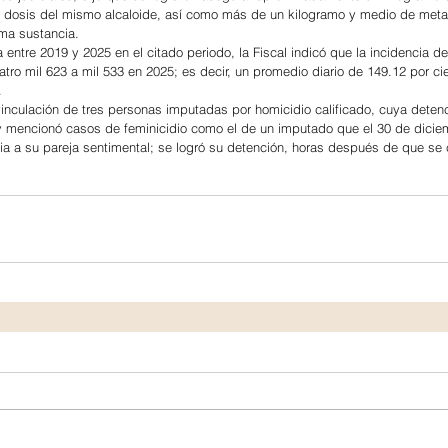
17 dosis del mismo alcaloide, así como más de un kilogramo y medio de meta
ma sustancia.
entre 2019 y 2025 en el citado periodo, la Fiscal indicó que la incidencia de
tro mil 623 a mil 533 en 2025; es decir, un promedio diario de 149.12 por ci
.
 vinculación de tres personas imputadas por homicidio calificado, cuya detenc
y mencionó casos de feminicidio como el de un imputado que el 30 de dicie
ixia a su pareja sentimental; se logró su detención, horas después de que se 