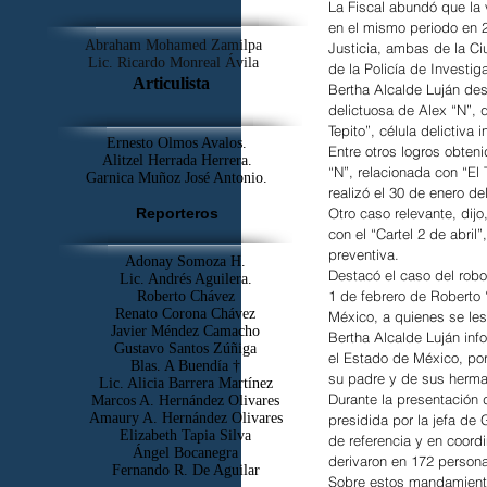
La Fiscal abundó que la
en el mismo periodo en 2
Abraham Mohamed Zamilpa
Justicia, ambas de la Ci
Lic. Ricardo Monreal Ávila
de la Policía de Investig
Articulista
Bertha Alcalde Luján des
delictuosa de Alex “N”, 
Tepito”, célula delictiva
Ernesto Olmos Avalos.
Entre otros logros obten
Alitzel Herrada Herrera.
“N”, relacionada con “El 
Garnica Muñoz José Antonio.
realizó el 30 de enero de
Otro caso relevante, dijo
Reporteros
con el “Cartel 2 de abril
preventiva.
Adonay Somoza H.
Destacó el caso del robo
Lic. Andrés Aguilera.
1 de febrero de Roberto 
Roberto Chávez
Renato Corona Chávez
México, a quienes se les 
Javier Méndez Camacho
Bertha Alcalde Luján inf
Gustavo Santos Zúñiga
el Estado de México, por
Blas. A Buendía †
su padre y de sus herman
​Lic. Alicia Barrera Martínez
Durante la presentación 
Marcos A. Hernández Olivares
Amaury A. Hernández Olivares
presidida por la jefa de
Elizabeth Tapia Silva
de referencia y en coordi
Ángel Bocanegra
derivaron en 172 person
Fernando R. De Aguilar
Sobre estos mandamiento