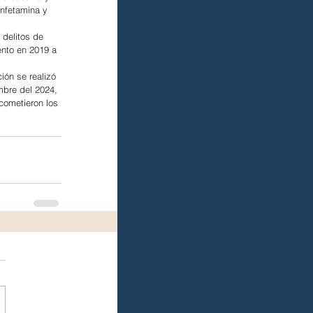
nfetamina y 
 delitos de 
ento en 2019 a 
ión se realizó 
mbre del 2024, 
cometieron los 