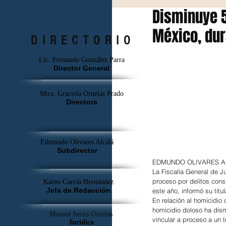
Disminuye 
México, dur
DIRECTORIO
Lic. Fernando González Parra
Director General
Mtra. Graciela Ornelas Prado
Directora
Edmundo Olivares Alcalá
Subdirector
EDMUNDO OLIVARES
La Fiscalía General de 
proceso por delitos cons
Karen García Hernández
Jefa de Redacción
este año, informó su titu
En relación al homicidio d
homicidio doloso ha dis
Manuel Serna Ornelas
vincular a proceso a un t
Jurídico