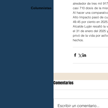
alrededor de tres mil 9
casi 710 dosis de la mis
Columnistas
Al hacer una comparativa 
Alto Impacto pasó de cua
49.45 por ciento en 2025
Alcalde Luján resaltó la
el 31 de enero del 2025 
privó de la vida por asf
hechos.
Comentarios
Escribir un comentario...