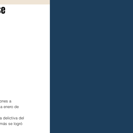
se
ones a 
 a enero de 
a delictiva del 
más se logró 