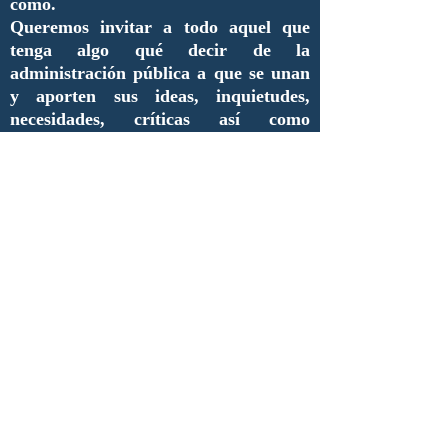
cómo.
Queremos invitar a todo aquel que
tenga algo qué decir de la
administración pública a que se unan
y aporten sus ideas, inquietudes,
necesidades, críticas así como
proyectos que merezcan ser
difundidos.
De esta manera, estimados lectores,
inauguramos una nueva era de
comunicación y de enlace entre
nuestros compañeros y futuros
colaboradores.