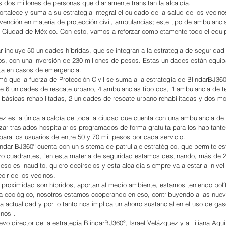
s dos millones de personas que diariamente transitan la alcaldía.
ortalece y suma a su estrategia integral el cuidado de la salud de los vecino
ención en materia de protección civil, ambulancias; este tipo de ambulancia
a Ciudad de México. Con esto, vamos a reforzar completamente todo el equi
r incluye 50 unidades híbridas, que se integran a la estrategia de segurida
s, con una inversión de 230 millones de pesos. Estas unidades están equi
ata en casos de emergencia.
mó que la fuerza de Protección Civil se suma a la estrategia de BlindarBJ360
e 6 unidades de rescate urbano, 4 ambulancias tipo dos, 1 ambulancia de te
 básicas rehabilitadas, 2 unidades de rescate urbano rehabilitadas y dos mo
z es la única alcaldía de toda la ciudad que cuenta con una ambulancia de 
zar traslados hospitalarios programados de forma gratuita para los habitante
para los usuarios de entre 50 y 70 mil pesos por cada servicio.
lindar BJ360º cuenta con un sistema de patrullaje estratégico, que permite e
ro cuadrantes, “en esta materia de seguridad estamos destinando, más de 2
so es inaudito, quiero decírselos y esta alcaldía siempre va a estar al nivel
cir de los vecinos.
proximidad son híbridos, aportan al medio ambiente, estamos teniendo polít
a ecológico, nosotros estamos cooperando en eso, contribuyendo a las nueva
a actualidad y por lo tanto nos implica un ahorro sustancial en el uso de gas
inos”.
evo director de la estrategia BlindarBJ360º, Israel Velázquez y a Liliana Agui