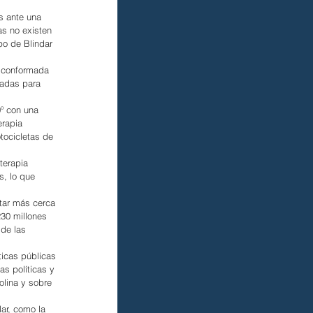
s ante una 
s no existen 
po de Blindar 
d conformada 
padas para 
º con una 
rapia 
tocicletas de 
terapia 
s, lo que 
star más cerca 
30 millones 
 de las 
icas públicas 
s políticas y 
olina y sobre 
lar, como la 