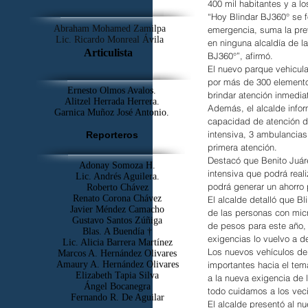
400 mil habitantes y a lo
“Hoy Blindar BJ360° se f
Abraham Mohamed Zamilpa
emergencia, suma la prev
Lic. Ricardo Monreal Ávila
en ninguna alcaldía de l
Articulista
BJ360°”, afirmó.
El nuevo parque vehicula
por más de 300 elemento
Ernesto Olmos Avalos.
brindar atención inmedi
Alitzel Herrada Herrera.
Además, el alcalde infor
Garnica Muñoz José Antonio.
capacidad de atención d
intensiva, 3 ambulancias
Reporteros
primera atención.
Destacó que Benito Juáre
Adonay Somoza H.
intensiva que podrá reali
Lic. Andrés Aguilera.
podrá generar un ahorro 
Roberto Chávez
Renato Corona Chávez
El alcalde detalló que B
Javier Méndez Camacho
de las personas con mic
Gustavo Santos Zúñiga
de pesos para este año, e
Blas. A Buendía †
exigencias lo vuelvo a de
​Lic. Alicia Barrera Martínez
Los nuevos vehículos de 
Marcos A. Hernández Olivares
Amaury A. Hernández Olivares
importantes hacia el tem
Elizabeth Tapia Silva
a la nueva exigencia de l
Ángel Bocanegra
todo cuidamos a los vec
Fernando R. De Aguilar
El alcalde presentó al nu