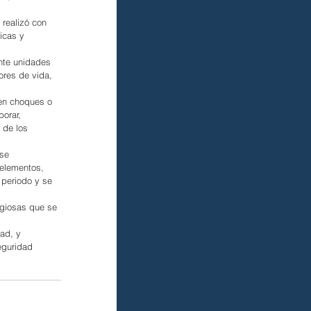
realizó con 
icas y 
nte unidades 
ores de vida, 
 en choques o 
orar, 
 de los 
se 
 elementos, 
 periodo y se 
igiosas que se 
ad, y 
eguridad 