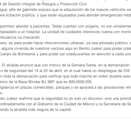
d de Gestión Integral de Riesgos y Protección Civil.
gue, jefe de gabinete expuso que la adquisición de los nuevos vehículos se 
una licitación pública, y que están equipados para atender emergencias méd
permiten atender a pacientes. Todas cuentan con oxígeno, no son simpleme
 trasladarlo a un hospital. La unidad de cuidados intensivos cuenta con monit
ambulancia va checando.
ano, es para poder hacer intervenciones urbanas, ya sea arbolado público,
alguna vivienda de nuestros vecinos aquí en Benito Juárez para poder colab
o Cuerpo de Bomberos y para poder ser coadyuvantes en atención a cada uno
 El alcalde anunció que con motivo de la Semana Santa, en la demarcación 
o de seguridad del 14 al 25 de abril, en el cual habrá un despliegue de 316
n toda la demarcación para verificar que todo marche en orden durante este
fónico de la Base Blindar BJ 360º que es 800-0500-225.
vigilancia en plazas comerciales, parques y se apoyará a las procesiones rel
as.
ito Juárez reafirma que la seguridad no es solo un discurso, sino una priorid
oordinadamente con el Gobierno de la Ciudad de México y la Secretaría de S
endo la alcaldía más segura de la capital.