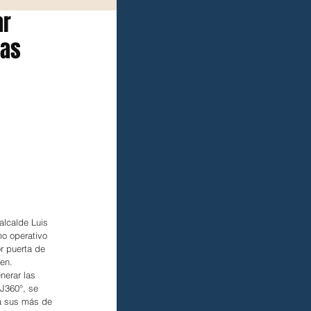
ar
ias
alcalde Luis 
mo operativo 
r puerta de 
ien.
nerar las 
BJ360°, se 
 a sus más de 