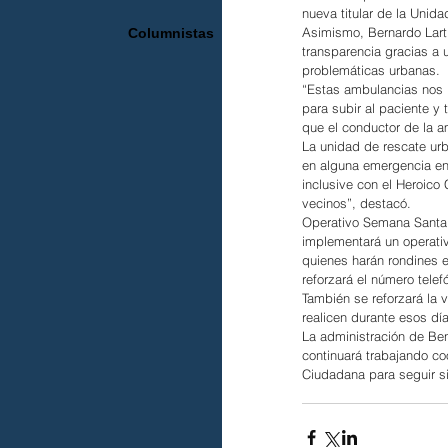
nueva titular de la Unida
Asimismo, Bernardo Larti
Columnistas
transparencia gracias a 
problemáticas urbanas.
“Estas ambulancias nos 
para subir al paciente y
que el conductor de la 
La unidad de rescate urb
en alguna emergencia en 
inclusive con el Heroic
vecinos”, destacó.
Operativo Semana Santa.
implementará un operativ
quienes harán rondines e
reforzará el número tele
También se reforzará la 
realicen durante esos dí
La administración de Ben
continuará trabajando c
Ciudadana para seguir si