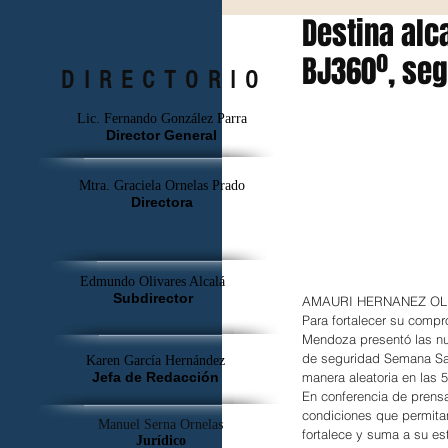
Destina alc
BJ360º, seg
DIRECTORIO
Lic. Fernando González Parra
Director General
Mtra. Graciela Ornelas Prado
Directora
Edmundo Olivares Alcalá
Subdirector
AMAURI HERNANEZ
Para fortalecer su compr
Mendoza presentó las nue
de seguridad Semana San
Karen García Hernández
Jefa de Redacción
manera aleatoria en las 
En conferencia de prensa,
condiciones que permitan 
Manuel Serna Ornelas
fortalece y suma a su es
Jurídico