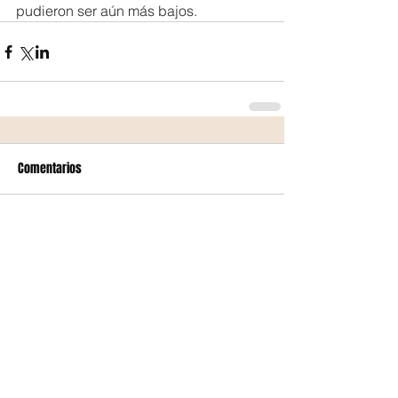
pudieron ser aún más bajos.
Comentarios
Escribir un comentario...
Cuestión y Chronos nacieron con la
idea de ser una voz crítica, no como
una acción de desprestigio visceral y
vacío; nuestra crítica irá con
propuestas que permitan a los