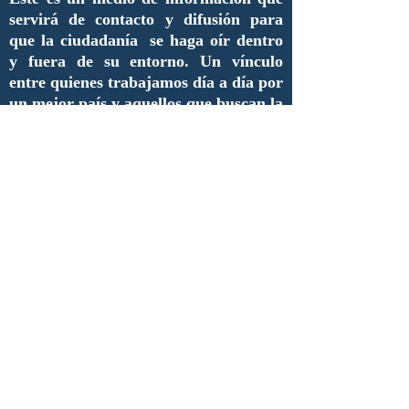
servirá de contacto y difusión para
que la ciudadanía se haga oír dentro
y fuera de su entorno. Un vínculo
entre quienes trabajamos día a día por
un mejor país y aquellos que buscan la
manera de lograrlo pero que no saben
cómo.
Queremos invitar a todo aquel que
tenga algo qué decir de la
administración pública a que se unan
y aporten sus ideas, inquietudes,
necesidades, críticas así como
proyectos que merezcan ser
difundidos.
De esta manera, estimados lectores,
inauguramos una nueva era de
comunicación y de enlace entre
nuestros compañeros y futuros
colaboradores.