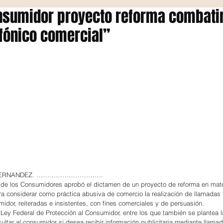
nsumidor proyecto reforma combati
fónico comercial”
 HERNANDEZ. ………………………….
de los Consumidores aprobó el dictamen de un proyecto de reforma en mate
ara considerar como práctica abusiva de comercio la realización de llamadas 
midor, reiteradas e insistentes, con fines comerciales y de persuasión.
 Ley Federal de Protección al Consumidor, entre los que también se plantea l
ltar al consumidor si desea recibir información publicitaria mediante llama