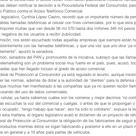
as deben notificar la decisión a la Procuraduría Federal del Consumidor, par
ro Público contra el Acoso Telefónico Comercial.
 legislativo, Cynthia López Castro, recordó que un importante número de pe
bles llamadas telefónicas al celular con fines comerciales, por lo que esta 
 imponer multas que van desde 56 mil 570 hasta dos millones 345 mil pesos 
 negativa de los usuarios a recibir publicidad.
misión, nos estén escuchado todas aquellas empresas que siempre están ha
istentemente con las llamadas telefónicas, y que una vez que uno dice ‘ya n
temente”, apuntó la senadora.
imón, senadora del PAN y promovente de la iniciativa, subrayó que las llama
 telemarketing son un problema social muy fuerte en el país, pues, acusó, to
amadas que han llegado incluso al grado de acoso comercial.
deral de Protección al Consumidor ya está regulado el asunto, aunque insist
er las normas, además de dotar a la autoridad de “dientes” para la defensa 
que muchos han manifestado a las compañías que ya no quieren recibir lla
busando del uso de datos comerciales.
celular, ya hasta sabemos cuáles son los números y mejor decimos ‘no conte
s escuchas la voz del comercial y cuelgas, o antes de que te propongan o 
oy ocupado’, ‘tengo trabajo que hacer’; eso ha sido lo cotidiano”, expuso la le
 esta mañana, el órgano legislativo avaló el dictamen de un proyecto de ref
eral de Protección al Consumidor la obligación de los fabricantes de seguir 
productos mientras éstos se sigan fabricando y posterior a ello en un plazo 
s en general y a 10 años para partes de vehículos.