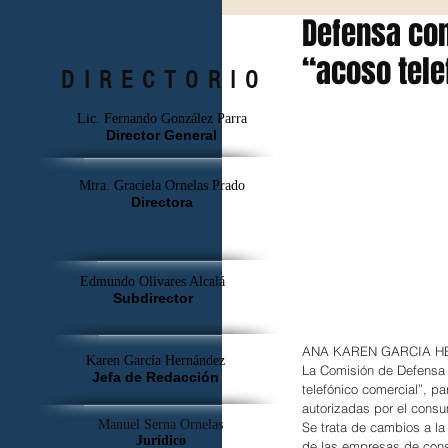
Defensa co
“acoso tele
DIRECTORIO
Lic. Fernando González Parra
Director General
Mtra. Graciela Ornelas Prado
Directora
Edmundo Olivares Alcalá
Subdirector
ANA KAREN GARCIA
Karen García Hernández
La Comisión de Defensa 
Jefa de Redacción
telefónico comercial”, p
autorizadas por el consu
Manuel Serna Ornelas
Se trata de cambios a la
Jurídico
de las empresas de consu