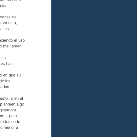
a su 
rsonas del 
propuesta, 
a las 
ciendo el uso 
o me llamen’, 
das 
dos han 
ió en que su 
de los 
madas 
sto’, o en el 
planteen algo 
gisladora.
orma para 
produciendo 
no menor a 