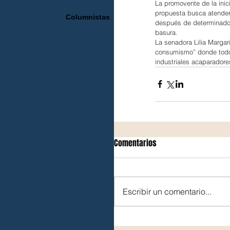
La promovente de la inic
propuesta busca atender
Columnistas
después de determinado 
basura.
La senadora Lilia Margar
consumismo” donde todo s
industriales acaparadore
Comentarios
Escribir un comentario...