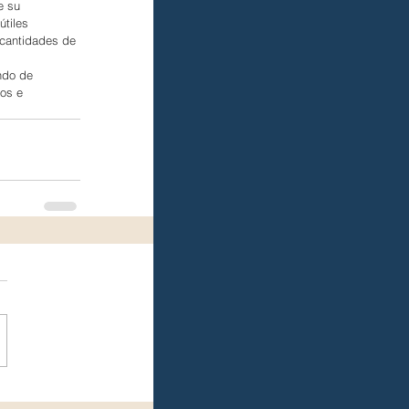
e su 
tiles 
 cantidades de 
ndo de 
os e 