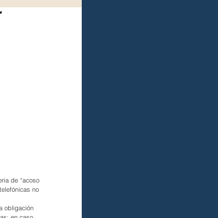
r
ria de “acoso 
telefónicas no 
a obligación 
das; en caso 