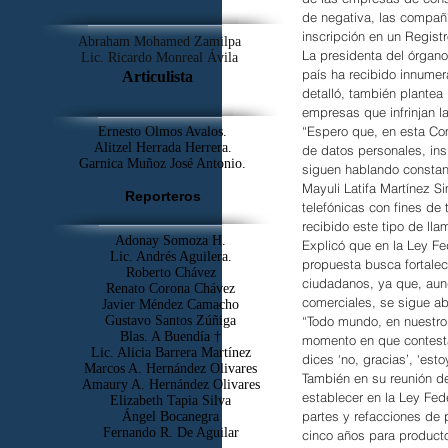
de negativa, las compañí
inscripción en un Regist
Abraham Mohamed Zamilpa
La presidenta del órgano
Lic. Ricardo Monreal Ávila
país ha recibido innumera
Articulista
detalló, también plantea
empresas que infrinjan la
“Espero que, en esta Co
Ernesto Olmos Avalos.
Alitzel Herrada Herrera.
de datos personales, ins
Garnica Muñoz José Antonio.
siguen hablando constan
Mayuli Latifa Martínez S
Reporteros
telefónicas con fines de
recibido este tipo de ll
Adonay Somoza H.
Explicó que en la Ley Fe
Lic. Andrés Aguilera.
propuesta busca fortalec
Roberto Chávez
ciudadanos, ya que, aun
Renato Corona Chávez
comerciales, se sigue a
Javier Méndez Camacho
“Todo mundo, en nuestro 
Gustavo Santos Zúñiga
Blas. A Buendía †
momento en que contesta
​Lic. Alicia Barrera Martínez
dices ‘no, gracias’, ‘est
Marcos A. Hernández Olivares
También en su reunión de
Amaury A. Hernández Olivares
establecer en la Ley Fed
Elizabeth Tapia Silva
partes y refacciones de 
Ángel Bocanegra
Fernando R. De Aguilar
cinco años para producto