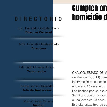
Cumplen or
homicidio 
DIRECTORIO
Lic. Fernando González Parra
Director General
Mtra. Graciela Ornelas Prado
Directora
Edmundo Olivares Alcalá
Subdirector
CHALCO, ESTADO DE MÉ
de México (FGJEM) cumpl
intervención en el hecho 
el pasado 26 de enero.
Karen García Hernández
Jefa de Redacción
Los hechos por los cuale
San Francisco en el mun
a una joven de 23 años, 
Manuel Serna Ornelas
Ese día, estas tres pers
Jurídico