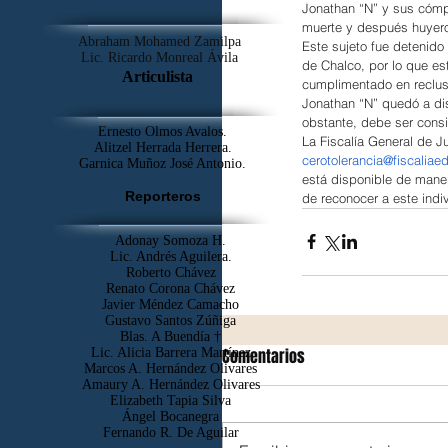
Jonathan “N” y sus cómpl
muerte y después huyer
Abraham Mohamed Zamilpa
Este sujeto fue detenido 
Lic. Ricardo Monreal Ávila
de Chalco, por lo que est
Articulista
cumplimentado en reclus
Jonathan “N” quedó a dis
obstante, debe ser consi
Ernesto Olmos Avalos.
La Fiscalía General de J
Alitzel Herrada Herrera.
cerotolerancia@fiscalia
Garnica Muñoz José Antonio.
está disponible de maner
Reporteros
de reconocer a este indi
Adonay Somoza H.
Lic. Andrés Aguilera.
Roberto Chávez
Renato Corona Chávez
Javier Méndez Camacho
Gustavo Santos Zúñiga
Blas. A Buendía †
Comentarios
​Lic. Alicia Barrera Martínez
Marcos A. Hernández Olivares
Amaury A. Hernández Olivares
Elizabeth Tapia Silva
Ángel Bocanegra
Fernando R. De Aguilar