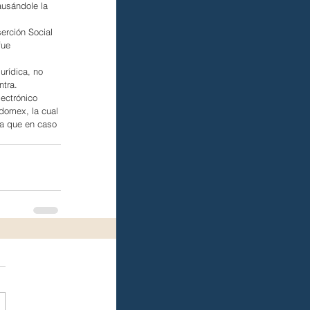
ausándole la 
erción Social 
fue 
urídica, no 
ntra.
ectrónico 
domex, la cual 
ra que en caso 