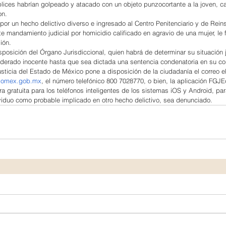
ices habrían golpeado y atacado con un objeto punzocortante a la joven, c
on.
por un hecho delictivo diverso e ingresado al Centro Penitenciario y de Reins
e mandamiento judicial por homicidio calificado en agravio de una mujer, le 
ión.
posición del Órgano Jurisdiccional, quien habrá de determinar su situación j
derado inocente hasta que sea dictada una sentencia condenatoria en su co
usticia del Estado de México pone a disposición de la ciudadanía el correo el
edomex.gob.mx
, el número telefónico 800 7028770, o bien, la aplicación FGJE
a gratuita para los teléfonos inteligentes de los sistemas iOS y Android, pa
viduo como probable implicado en otro hecho delictivo, sea denunciado.