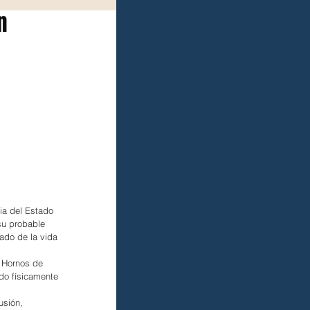
n
ia del Estado 
su probable 
vado de la vida 
a Hornos de 
do físicamente 
usión, 