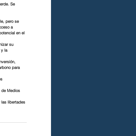
verde. Se 
 
e, pero se 
cceso a 
otencial en el 
nizar su 
y la 
nversión, 
arbono para 
s 
n de Medios 
las libertades 