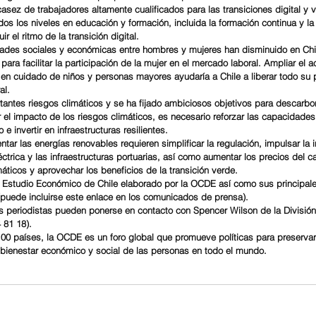
casez de trabajadores altamente cualificados para las transiciones digital y 
os los niveles en educación y formación, incluida la formación continua y la
r el ritmo de la transición digital.
ades sociales y económicas entre hombres y mujeres han disminuido en Chil
ara facilitar la participación de la mujer en el mercado laboral. Ampliar el a
d en cuidado de niños y personas mayores ayudaría a Chile a liberar todo su p
al.
rtantes riesgos climáticos y se ha fijado ambiciosos objetivos para descarbo
 el impacto de los riesgos climáticos, es necesario reforzar las capacidades 
e invertir en infraestructuras resilientes.
ar las energías renovables requieren simplificar la regulación, impulsar la i
éctrica y las infraestructuras portuarias, así como aumentar los precios del c
máticos y aprovechar los beneficios de la transición verde.
 Estudio Económico de Chile elaborado por la OCDE así como sus principale
(puede incluirse este enlace en los comunicados de prensa).
os periodistas pueden ponerse en contacto con Spencer Wilson de la Divisió
 81 18).
0 países, la OCDE es un foro global que promueve políticas para preservar 
l bienestar económico y social de las personas en todo el mundo.