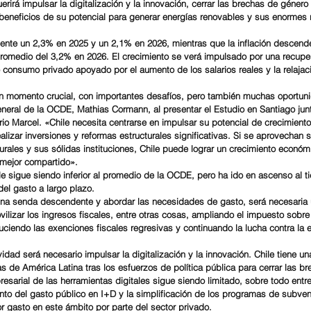
erirá impulsar la digitalización y la innovación, cerrar las brechas de géner
 beneficios de su potencial para generar energías renovables y sus enormes 
ente un 2,3% en 2025 y un 2,1% en 2026, mientras que la inflación descend
romedio del 3,2% en 2026. El crecimiento se verá impulsado por una recupe
o consumo privado apoyado por el aumento de los salarios reales y la relajac
un momento crucial, con importantes desafíos, pero también muchas oportun
eneral de la OCDE, Mathias Cormann, al presentar el Estudio en Santiago junt
io Marcel. «Chile necesita centrarse en impulsar su potencial de crecimiento
ealizar inversiones y reformas estructurales significativas. Si se aprovechan 
rales y sus sólidas instituciones, Chile puede lograr un crecimiento econó
 mejor compartido».
e sigue siendo inferior al promedio de la OCDE, pero ha ido en ascenso al 
el gasto a largo plazo.
 una senda descendente y abordar las necesidades de gasto, será necesaria
vilizar los ingresos fiscales, entre otras cosas, ampliando el impuesto sobre 
duciendo las exenciones fiscales regresivas y continuando la lucha contra la 
vidad será necesario impulsar la digitalización y la innovación. Chile tiene un
 de América Latina tras los esfuerzos de política pública para cerrar las br
esarial de las herramientas digitales sigue siendo limitado, sobre todo entr
o del gasto público en I+D y la simplificación de los programas de subven
 gasto en este ámbito por parte del sector privado.