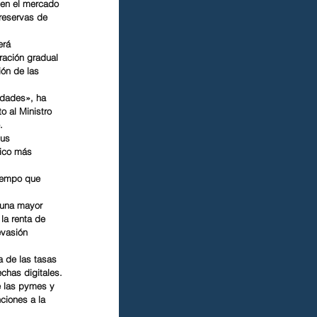
o en el mercado 
reservas de 
erá 
ración gradual 
ión de las 
idades», ha 
o al Ministro 
.
sus 
mico más 
tiempo que 
 una mayor 
la renta de 
evasión 
a de las tasas 
echas digitales.
e las pymes y 
ciones a la 