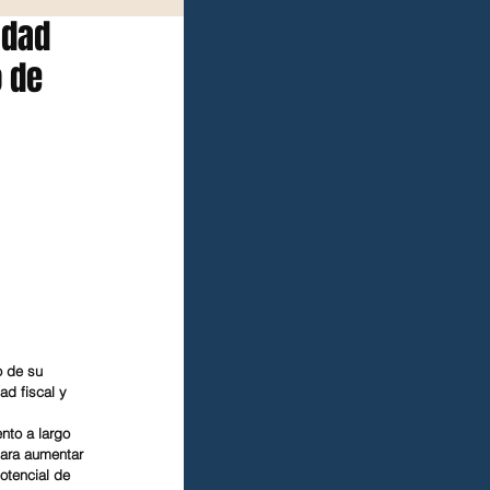
idad
o de
o de su 
ad fiscal y 
nto a largo 
para aumentar 
otencial de 