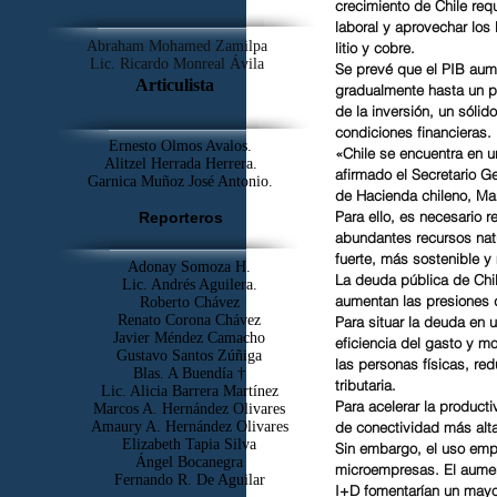
crecimiento de Chile requ
laboral y aprovechar los
Abraham Mohamed Zamilpa
litio y cobre.
Lic. Ricardo Monreal Ávila
Se prevé que el PIB aum
Articulista
gradualmente hasta un p
de la inversión, un sólid
condiciones financieras.
Ernesto Olmos Avalos.
«Chile se encuentra en 
Alitzel Herrada Herrera.
afirmado el Secretario G
Garnica Muñoz José Antonio.
de Hacienda chileno, Mar
Para ello, es necesario r
Reporteros
abundantes recursos natu
fuerte, más sostenible y
Adonay Somoza H.
La deuda pública de Chil
Lic. Andrés Aguilera.
aumentan las presiones d
Roberto Chávez
Renato Corona Chávez
Para situar la deuda en
Javier Méndez Camacho
eficiencia del gasto y mo
Gustavo Santos Zúñiga
las personas físicas, re
Blas. A Buendía †
tributaria.
​Lic. Alicia Barrera Martínez
Para acelerar la producti
Marcos A. Hernández Olivares
de conectividad más altas
Amaury A. Hernández Olivares
Elizabeth Tapia Silva
Sin embargo, el uso empr
Ángel Bocanegra
microempresas. El aument
Fernando R. De Aguilar
I+D fomentarían un mayor