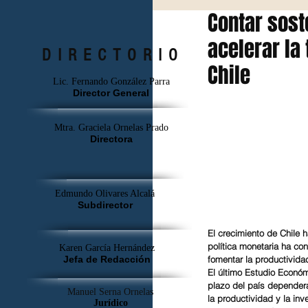
Contar sost
acelerar la
DIRECTORIO
Chile
Lic. Fernando González Parra
Director General
Mtra. Graciela Ornelas Prado
Directora
Edmundo Olivares Alcalá
Subdirector
El crecimiento de Chile 
política monetaria ha cont
Karen García Hernández
fomentar la productivid
Jefa de Redacción
El último Estudio Económ
plazo del país dependerá
Manuel Serna Ornelas
la productividad y la inv
Jurídico