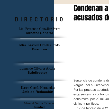
Condenan a 
acusados d
DIRECTORIO
Lic. Fernando González Parra
Director General
Mtra. Graciela Ornelas Prado
Directora
Edmundo Olivares Alcalá
Subdirector
Sentencia de condena de
Vargas, por su intervenc
Karen García Hernández
Por las pruebas aportada
Jefa de Redacción
esta sentencia contra l
daño moral por 22 mil 40
civiles y políticos.
Manuel Serna Ornelas
Jurídico
El 17 de febrero de 2021