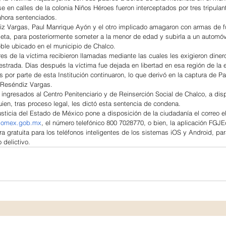
e en calles de la colonia Niños Héroes fueron interceptados por tres tripulan
 ahora sentenciados.
z Vargas, Paul Manrique Ayón y el otro implicado amagaron con armas de f
leta, para posteriormente someter a la menor de edad y subirla a un automóvi
eble ubicado en el municipio de Chalco.
res de la víctima recibieron llamadas mediante las cuales les exigieron dine
estrada. Días después la víctima fue dejada en libertad en esa región de la 
s por parte de esta Institución continuaron, lo que derivó en la captura de P
 Reséndiz Vargas.
 ingresados al Centro Penitenciario y de Reinserción Social de Chalco, a disp
uien, tras proceso legal, les dictó esta sentencia de condena.
usticia del Estado de México pone a disposición de la ciudadanía el correo el
edomex.gob.mx
, el número telefónico 800 7028770, o bien, la aplicación FGJE
a gratuita para los teléfonos inteligentes de los sistemas iOS y Android, pa
 delictivo.