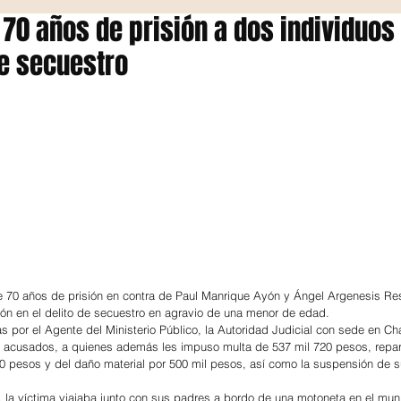
70 años de prisión a dos individuos
e secuestro
 70 años de prisión en contra de Paul Manrique Ayón y Ángel Argenesis Re
ión en el delito de secuestro en agravio de una menor de edad.
s por el Agente del Ministerio Público, la Autoridad Judicial con sede en Cha
os acusados, a quienes además les impuso multa de 537 mil 720 pesos, repar
0 pesos y del daño material por 500 mil pesos, así como la suspensión de 
, la víctima viajaba junto con sus padres a bordo de una motoneta en el muni