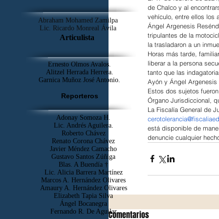
de Chalco y al encontrars
vehículo, entre ellos los
Abraham Mohamed Zamilpa
Ángel Argenesis Reséndi
Lic. Ricardo Monreal Ávila
tripulantes de la motocic
Articulista
la trasladaron a un inmu
Horas más tarde, familia
liberar a la persona secu
Ernesto Olmos Avalos.
tanto que las indagatoria
Alitzel Herrada Herrera.
Garnica Muñoz José Antonio.
Ayón y Ángel Argenesis
Estos dos sujetos fueron
Reporteros
Órgano Jurisdiccional, q
La Fiscalía General de J
Adonay Somoza H.
cerotolerancia@fiscalia
Lic. Andrés Aguilera.
está disponible de maner
Roberto Chávez
denuncie cualquier hecho
Renato Corona Chávez
Javier Méndez Camacho
Gustavo Santos Zúñiga
Blas. A Buendía †
​Lic. Alicia Barrera Martínez
Marcos A. Hernández Olivares
Amaury A. Hernández Olivares
Elizabeth Tapia Silva
Ángel Bocanegra
Fernando R. De Aguilar
Comentarios