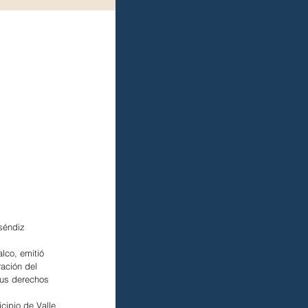
séndiz 
lco, emitió 
ación del 
sus derechos 
cipio de Valle 