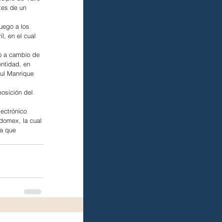
tes de un 
uego a los 
l, en el cual 
ro a cambio de 
entidad, en 
aul Manrique 
osición del 
ectrónico 
domex, la cual 
ra que 