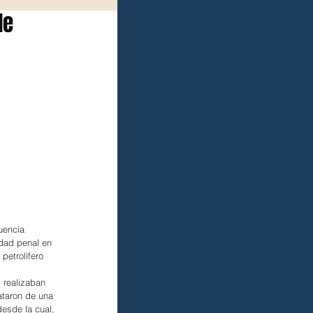
de
uencia 
dad penal en 
petrolífero 
 realizaban 
ataron de una 
esde la cual, 