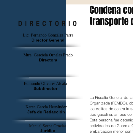
Condena con
transporte d
DIRECTORIO
Lic. Fernando González Parra
Director General
Mtra. Graciela Ornelas Prado
Directora
Edmundo Olivares Alcalá
Subdirector
La Fiscalía General de l
Organizada (FEMDO), obt
Karen García Hernández
los delitos de contra la 
Jefa de Redacción
tipo gasolina, ambos con
Esta persona fue detenid
actividades de Guardia 
Manuel Serna Ornelas
Jurídico
embarcación menor con tr