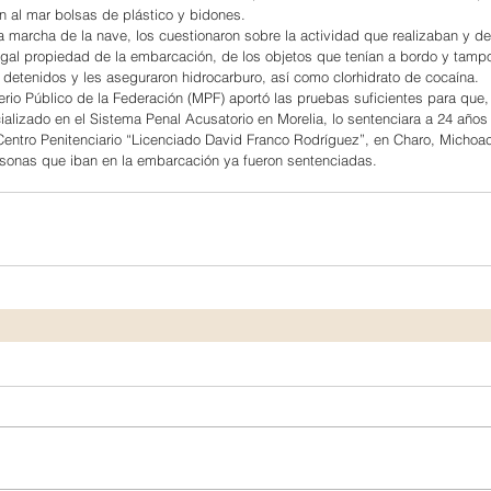
n al mar bolsas de plástico y bidones.
a marcha de la nave, los cuestionaron sobre la actividad que realizaban y d
gal propiedad de la embarcación, de los objetos que tenían a bordo y tamp
n detenidos y les aseguraron hidrocarburo, así como clorhidrato de cocaína.
erio Público de la Federación (MPF) aportó las pruebas suficientes para que, e
cializado en el Sistema Penal Acusatorio en Morelia, lo sentenciara a 24 año
 Centro Penitenciario “Licenciado David Franco Rodríguez”, en Charo, Michoa
rsonas que iban en la embarcación ya fueron sentenciadas.