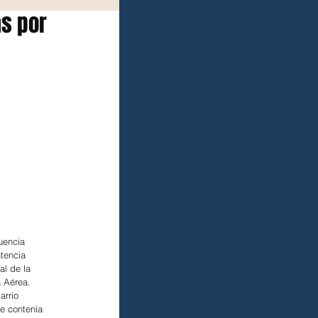
as por
uencia 
tencia 
l de la 
a Aérea.
arrio 
e contenía 