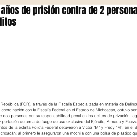
años de prisión contra de 2 person
litos
a República (FGR), a través de la Fiscalía Especializada en materia de Delinc
coordinación con la Fiscalía Federal en el Estado de Michoacán, obtuvo sen
e dos personas por su responsabilidad penal en los delitos de privación ilega
d y portación de arma de fuego de uso exclusivo del Ejército, Armada y Fuerz
os de la extinta Policía Federal detuvieron a Víctor “M” y Fredy “M”, en el B
choacán; al primero le aseguraron una mochila con una bolsa de plástico qu