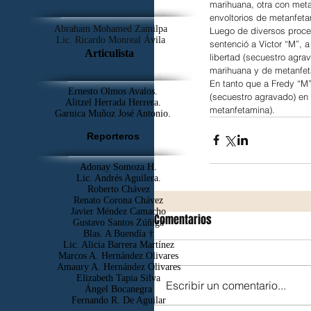
marihuana, otra con met
envoltorios de metanfeta
Abraham Mohamed Zamilpa
Luego de diversos proced
Lic. Ricardo Monreal Ávila
sentenció a Víctor “M”, a
Articulista
libertad (secuestro agra
marihuana y de metanfet
En tanto que a Fredy “M”,
Ernesto Olmos Avalos.
(secuestro agravado) en 
Alitzel Herrada Herrera.
metanfetamina).
Garnica Muñoz José Antonio.
Reporteros
Adonay Somoza H.
Lic. Andrés Aguilera.
Roberto Chávez
Renato Corona Chávez
Javier Méndez Camacho
Comentarios
Gustavo Santos Zúñiga
Blas. A Buendía †
​Lic. Alicia Barrera Martínez
Marcos A. Hernández Olivares
Amaury A. Hernández Olivares
Elizabeth Tapia Silva
Escribir un comentario...
Ángel Bocanegra
Fernando R. De Aguilar