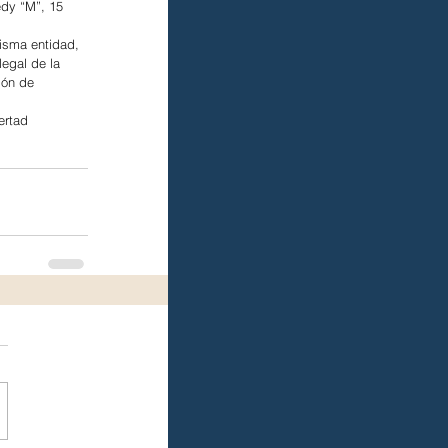
dy “M”, 15 
isma entidad, 
legal de la 
ión de 
ertad 
 