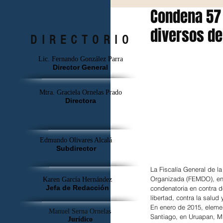
Condena 57 
diversos de
DIRECTORIO
Lic. Fernando González Parra
Director General
Mtra. Graciela Ornelas Prado
Directora
Edmundo Olivares Alcalá
Subdirector
La Fiscalía General de l
Organizada (FEMDO), en 
Karen García Hernández
Jefa de Redacción
condenatoria en contra d
libertad, contra la salu
En enero de 2015, element
Manuel Serna Ornelas
Santiago, en Uruapan, Mi
Jurídico