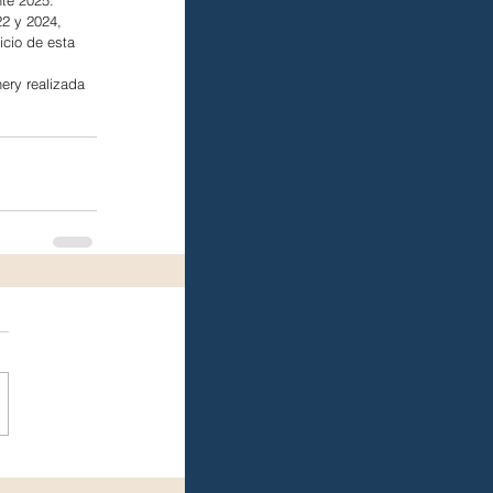
2 y 2024, 
cio de esta 
ery realizada 