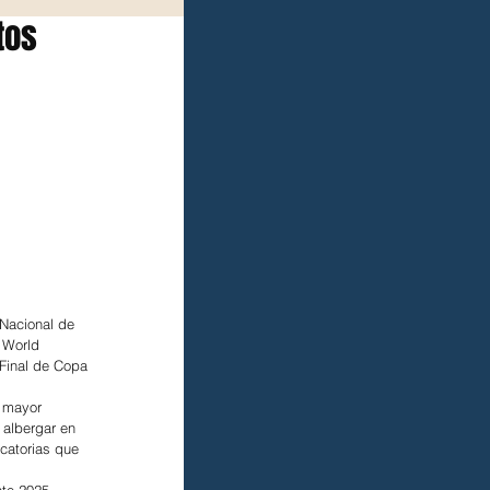
tos
Nacional de 
 World 
Final de Copa 
 mayor 
 albergar en 
icatorias que 
nte 2025.