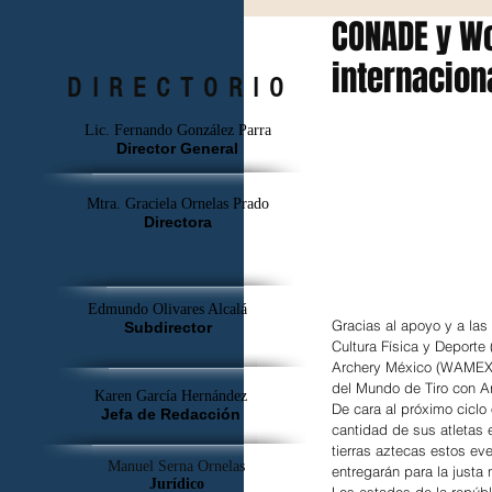
CONADE y W
internacion
DIRECTORIO
Lic. Fernando González Parra
Director General
Mtra. Graciela Ornelas Prado
Directora
Edmundo Olivares Alcalá
Gracias al apoyo y a la
Subdirector
Cultura Física y Depor
Archery México (WAMEX) 
del Mundo de Tiro con Ar
Karen García Hernández
De cara al próximo cicl
Jefa de Redacción
cantidad de sus atletas 
tierras aztecas estos eve
Manuel Serna Ornelas
entregarán para la justa
Jurídico
Los estados de la repúbl