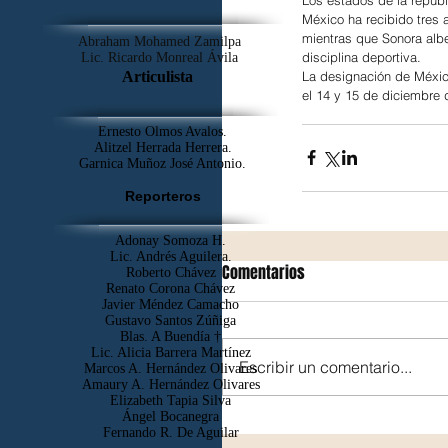
México ha recibido tres 
mientras que Sonora albe
Abraham Mohamed Zamilpa
disciplina deportiva.
Lic. Ricardo Monreal Ávila
La designación de Méxic
Articulista
el 14 y 15 de diciembre 
Ernesto Olmos Avalos.
Alitzel Herrada Herrera.
Garnica Muñoz José Antonio.
Reporteros
Adonay Somoza H.
Lic. Andrés Aguilera.
Comentarios
Roberto Chávez
Renato Corona Chávez
Javier Méndez Camacho
Gustavo Santos Zúñiga
Blas. A Buendía †
​Lic. Alicia Barrera Martínez
Escribir un comentario...
Marcos A. Hernández Olivares
Amaury A. Hernández Olivares
Elizabeth Tapia Silva
Ángel Bocanegra
Fernando R. De Aguilar