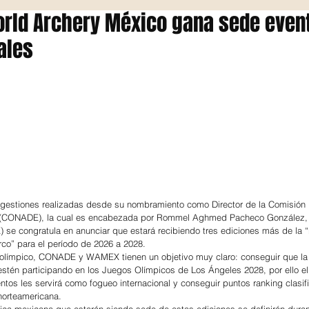
orld Archery México gana sede even
ales
s gestiones realizadas desde su nombramiento como Director de la Comisión 
te (CONADE), la cual es encabezada por Rommel Aghmed Pacheco González,
se congratula en anunciar que estará recibiendo tres ediciones más de la “
co” para el período de 2026 a 2028.
o olímpico, CONADE y WAMEX tienen un objetivo muy claro: conseguir que la
estén participando en los Juegos Olímpicos de Los Ángeles 2028, por ello el
ntos les servirá como fogueo internacional y conseguir puntos ranking clasif
 norteamericana.
ica mexicana que estarán siendo sede de estas ediciones se definirán dura