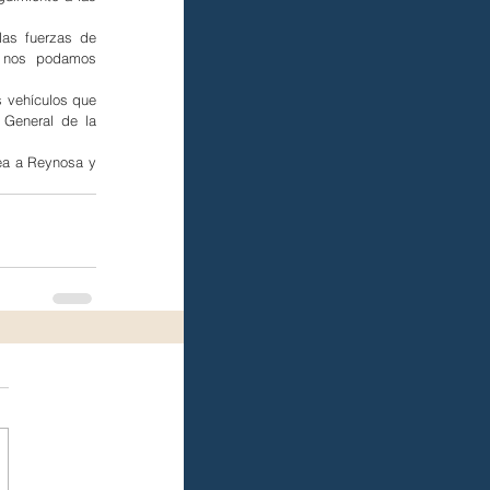
as fuerzas de 
e nos podamos 
s vehículos que 
 General de la 
ea a Reynosa y 