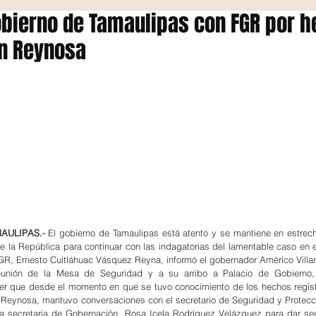
bierno de Tamaulipas con FGR por 
en Reynosa
AULIPAS.-
 El gobierno de Tamaulipas está atento y se mantiene en estrech
de la República para continuar con las indagatorias del lamentable caso en el
GR, Ernesto Cuitláhuac Vásquez Reyna, informó el gobernador Américo Villar
eunión de la Mesa de Seguridad y a su arribo a Palacio de Gobierno, 
er que desde el momento en que se tuvo conocimiento de los hechos regist
e Reynosa, mantuvo conversaciones con el secretario de Seguridad y Protecc
a secretaria de Gobernación, Rosa Icela Rodríguez Velázquez para dar seg