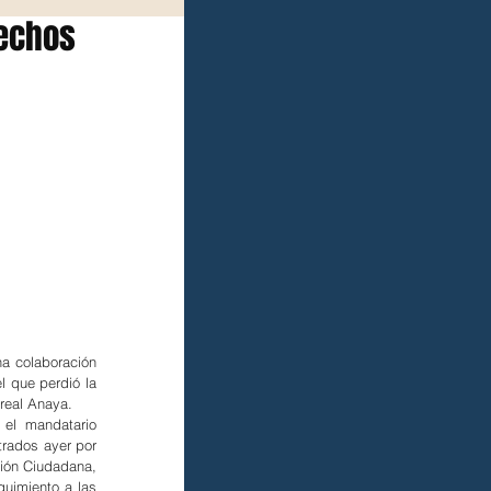
hechos
a colaboración 
 que perdió la 
real Anaya.
el mandatario 
rados ayer por 
ión Ciudadana, 
uimiento a las 