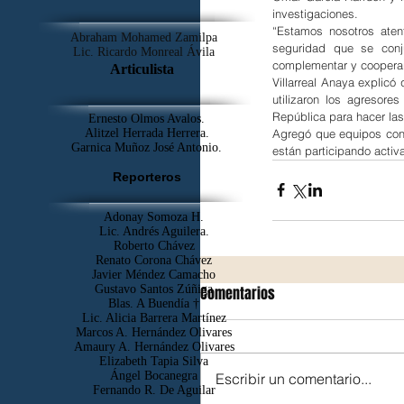
investigaciones.
“Estamos nosotros aten
Abraham Mohamed Zamilpa
seguridad que se conj
Lic. Ricardo Monreal Ávila
complementar y cooperar
Articulista
Villarreal Anaya explicó 
utilizaron los agresore
República para hacer la
Ernesto Olmos Avalos.
Agregó que equipos conf
Alitzel Herrada Herrera.
Garnica Muñoz José Antonio.
están participando activ
Reporteros
Adonay Somoza H.
Lic. Andrés Aguilera.
Roberto Chávez
Renato Corona Chávez
Javier Méndez Camacho
Gustavo Santos Zúñiga
Comentarios
Blas. A Buendía †
​Lic. Alicia Barrera Martínez
Marcos A. Hernández Olivares
Amaury A. Hernández Olivares
Elizabeth Tapia Silva
Ángel Bocanegra
Escribir un comentario...
Fernando R. De Aguilar