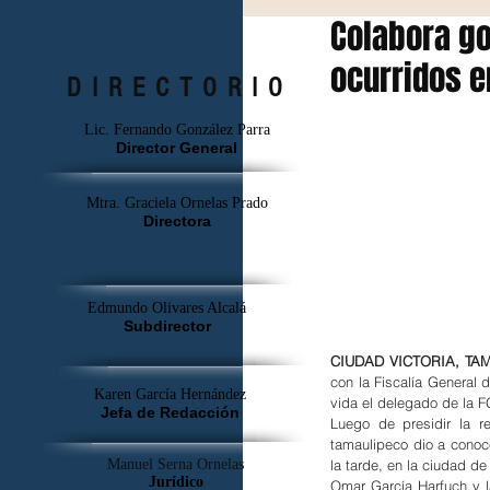
Colabora go
ocurridos 
DIRECTORIO
Lic. Fernando González Parra
Director General
Mtra. Graciela Ornelas Prado
Directora
Edmundo Olivares Alcalá
Subdirector
CIUDAD VICTORIA, TAM
con la Fiscalía General 
Karen García Hernández
vida el delegado de la F
Jefa de Redacción
Luego de presidir la r
tamaulipeco dio a conoc
la tarde, en la ciudad d
Manuel Serna Ornelas
Jurídico
Omar García Harfuch y l