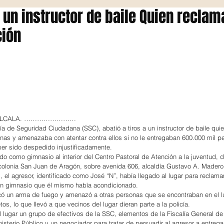
 un instructor de baile Quien recla
ción
 ALCALA. ……………………
ía de Seguridad Ciudadana (SSC), abatió a tiros a un instructor de baile quie
nas y amenazaba con atentar contra ellos si no le entregaban 600.000 mil p
ber sido despedido injustificadamente.
do como gimnasio al interior del Centro Pastoral de Atención a la juventud, d
 colonia San Juan de Aragón, sobre avenida 606, alcaldía Gustavo A. Madero
el agresor, identificado como José “N”, había llegado al lugar para reclamar
 un gimnasio que él mismo había acondicionado.
acó un arma de fuego y amenazó a otras personas que se encontraban en el l
s, lo que llevó a que vecinos del lugar dieran parte a la policía.
 lugar un grupo de efectivos de la SSC, elementos de la Fiscalía General de 
sterio Público y un negociador para tratar de persuadir al agresor a entrega