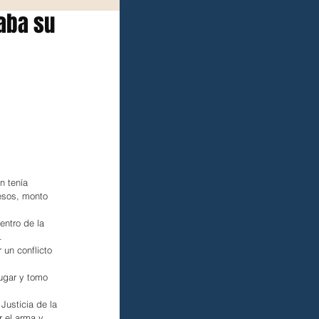
maba su
n tenía 
esos, monto 
entro de la 
.
 un conflicto 
ugar y tomo 
Justicia de la 
r el arma y 