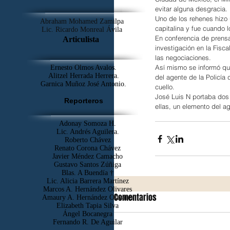
evitar alguna desgracia.
Uno de los rehenes hizo 
Abraham Mohamed Zamilpa
capitalina y fue cuando l
Lic. Ricardo Monreal Ávila
En conferencia de prensa
Articulista
investigación en la Fisc
las negociaciones.
Así mismo se informó que
Ernesto Olmos Avalos.
Alitzel Herrada Herrera.
del agente de la Policía 
Garnica Muñoz José Antonio.
cuello.
José Luis N portaba dos 
Reporteros
ellas, un elemento del a
Adonay Somoza H.
Lic. Andrés Aguilera.
Roberto Chávez
Renato Corona Chávez
Javier Méndez Camacho
Gustavo Santos Zúñiga
Blas. A Buendía †
​Lic. Alicia Barrera Martínez
Marcos A. Hernández Olivares
Comentarios
Amaury A. Hernández Olivares
Elizabeth Tapia Silva
Ángel Bocanegra
Fernando R. De Aguilar