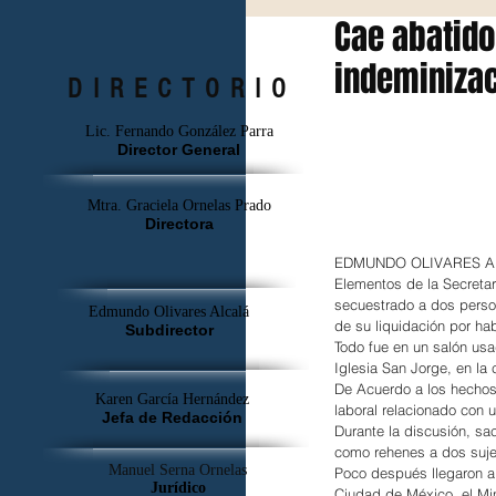
Cae abatido
indeminiza
DIRECTORIO
Lic. Fernando González Parra
Director General
Mtra. Graciela Ornelas Prado
Directora
EDMUNDO OLIVARES
Elementos de la Secretar
secuestrado a dos perso
Edmundo Olivares Alcalá
de su liquidación por ha
Subdirector
Todo fue en un salón usa
Iglesia San Jorge, en la
De Acuerdo a los hechos, 
Karen García Hernández
laboral relacionado con
Jefa de Redacción
Durante la discusión, s
como rehenes a dos sujeto
Manuel Serna Ornelas
Poco después llegaron al
Jurídico
Ciudad de México, el Mini