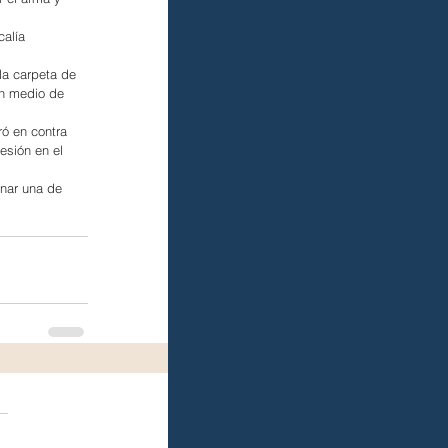
alía 
la carpeta de 
en medio de 
ó en contra 
esión en el 
onar una de 