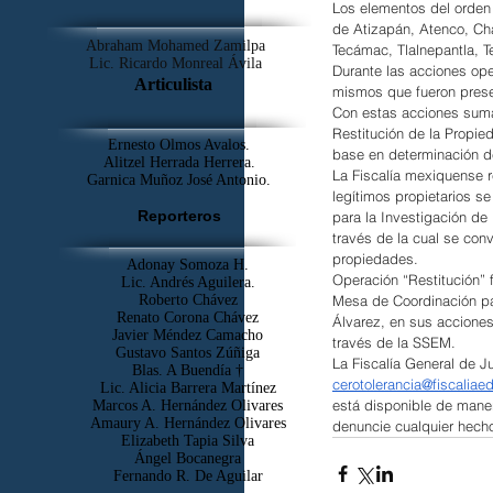
Los elementos del orden 
de Atizapán, Atenco, Ch
Abraham Mohamed Zamilpa
Tecámac, Tlalnepantla, 
Lic. Ricardo Monreal Ávila
Durante las acciones ope
Articulista
mismos que fueron presen
Con estas acciones suma
Restitución de la Propie
Ernesto Olmos Avalos.
base en determinación de
Alitzel Herrada Herrera.
La Fiscalía mexiquense re
Garnica Muñoz José Antonio.
legítimos propietarios se
Reporteros
para la Investigación de
través de la cual se con
propiedades.
Adonay Somoza H.
Operación “Restitución” 
Lic. Andrés Aguilera.
Mesa de Coordinación pa
Roberto Chávez
Renato Corona Chávez
Álvarez, en sus accione
Javier Méndez Camacho
través de la SSEM.
Gustavo Santos Zúñiga
La Fiscalía General de J
Blas. A Buendía †
cerotolerancia@fiscalia
​Lic. Alicia Barrera Martínez
está disponible de maner
Marcos A. Hernández Olivares
Amaury A. Hernández Olivares
denuncie cualquier hecho
Elizabeth Tapia Silva
Ángel Bocanegra
Fernando R. De Aguilar