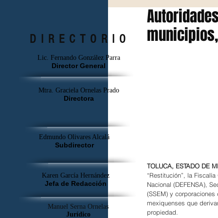
Autoridades
municipios,
DIRECTORIO
Lic. Fernando González Parra
Director General
Mtra. Graciela Ornelas Prado
Directora
Edmundo Olivares Alcalá
Subdirector
TOLUCA, ESTADO DE MÉ
“Restitución”, la Fiscal
Karen García Hernández
Jefa de Redacción
Nacional (DEFENSA), Sec
(SSEM) y corporaciones d
mexiquenses que derivaro
Manuel Serna Ornelas
propiedad.
Jurídico