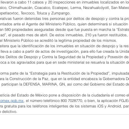
llevaron a cabo 11 cateos y 20 inspecciones en inmuebles localizados en lo
alco, Chimalhuacán, Coacalco, Ecatepec, Lerma, Nezahualcóyotl, San Mateo
Tepetlaoxtoc, Texcoco, Toluca y Zumpango.
rativas fueron detenidas tres personas por delitos de despojo y contra la pr
tados ante el Agente del Ministerio Público, quien determinará si situación 
n 580 propiedades aseguradas desde que fue puesta en marcha la “Estrateg
dad”, el pasado mes de abril. De estos inmuebles, 210 ya fueron restituidos, 
l Ministerio Público se acreditó la legítima propiedad de los mismos.
itera que la identificación de los inmuebles en situación de despojo y la res
 lleva a cabo a partir de actos de investigación, para ello fue creada la Unid
 los Delitos de Despojo y Contra la Seguridad de la Propiedad y Posesión de
voca a los agraviados para que en sede ministerial se resuelva la situación d
forma parte de la “Estrategia para la Restitución de la Propiedad”, impulsad
ra la Construcción de la Paz, que en la entidad encabeza la Gobernadora D
s participan la DEFENSA, MARINA, GN, así como del Gobierno del Estado d
usticia del Estado de México pone a disposición de la ciudadanía el correo el
edomex.gob.mx
, el número telefónico 800 7028770, o bien, la aplicación FGJE
a gratuita para los teléfonos inteligentes de los sistemas iOS y Android, pa
 delictivo.