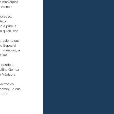
s municipios 
 Atenco, 
opiedad, 
legal.
ia para la 
a quién, con 
titución a sus 
ad Especial 
 Inmuebles, a 
e sus 
a desde la 
elfina Gómez 
e México a 
ectrónico 
domex, la cual 
ra que 