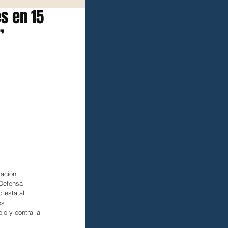
s en 15
”
ración 
 Defensa 
 estatal 
os 
o y contra la 