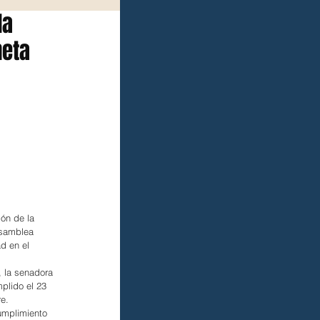
da
neta
ón de la 
Asamblea 
d en el 
 la senadora 
plido el 23 
re.
umplimiento 