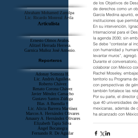
de los Objetivos de Desa
de derechos como un obj
Abraham Mohamed Zamilpa
García Medina apuntó, en
Lic. Ricardo Monreal Ávila
instituciones que permi
Articulista
En su intervención, Igna
Internacional para el De
la agenda 2030; sin emba
Ernesto Olmos Avalos.
Se debe “contestar al in
Alitzel Herrada Herrera.
con humanidad y humanis
Garnica Muñoz José Antonio.
levantar muros”, agregó.
Reporteros
Durante el conversatorio
colaborar con México con
Rachel Moseley, embajado
Adonay Somoza H.
territorio su Programa de
Lic. Andrés Aguilera.
Roberto Chávez
con perspectivas de géne
Renato Corona Chávez
también fortalece las rel
Javier Méndez Camacho
Por su parte, el directo
Gustavo Santos Zúñiga
que 40 universidades del
Blas. A Buendía †
mexicanas, además de qu
​Lic. Alicia Barrera Martínez
Marcos A. Hernández Olivares
ha alcanzado con México
Amaury A. Hernández Olivares
Elizabeth Tapia Silva
Ángel Bocanegra
Fernando R. De Aguilar