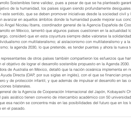
rrollo Sostenibles tiene validez, pues a pesar de que se ha planteado garant
etivo de la humanidad, los países siguen siendo profundamente desiguales
 este sentido, que se deben promover iniciativas desde la sociedad civil y 
tan avanzar en aquellos ámbitos donde la humanidad puede mejorar sus cond
cio Ángel Nicolau Ibarra, coordinador general de la Agencia Española de Coo
sarrollo en México, lamentó que algunos países cuestionen en la actualidad lo
rgo, consideró que en esta coyuntura siempre debe valorarse la solidaridad
dividualismo con multilateralismo; al aislacionismo con multilateralismo y a 
mo; la agenda 2030, lo que pretende, es tender puentes y ahora la nueva t
, representantes de otros países también compartieron los esfuerzos que ha
 el objetivo de lograr el desarrollo sostenible propuesto en la Agenda 2030.
ra de Australia en México, detalló que la nación oceánica implementa en n
 Ayuda Directa (DAP, por sus siglas en inglés), con el que se financian proye
ro y de protección infantil, y que además de impulsar el desarrollo en las
aciones bilaterales.
r general de la Agencia de Cooperación Internacional del Japón, Kobayashi Ch
 país asiático tienen convenio de intercambio académico con 50 universida
e esa nación se concentra más en las posibilidades del futuro que en los l
 en el pasado.