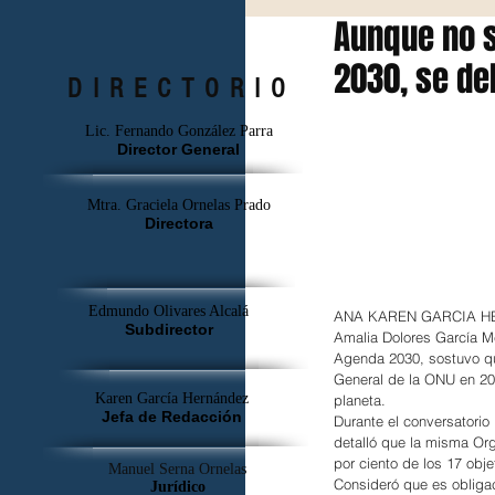
Aunque no s
2030, se de
DIRECTORIO
Lic. Fernando González Parra
Director General
Mtra. Graciela Ornelas Prado
Directora
Edmundo Olivares Alcalá
ANA KAREN GARCIA
Subdirector
Amalia Dolores García M
Agenda 2030, sostuvo qu
General de la ONU en 201
Karen García Hernández
planeta.
Jefa de Redacción
Durante el conversatorio
detalló que la misma Org
por ciento de los 17 obj
Manuel Serna Ornelas
Consideró que es obligac
Jurídico