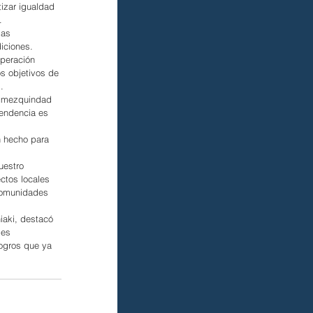
izar igualdad 
.
las 
iciones.
peración 
s objetivos de 
.
la mezquindad 
endencia es 
n hecho para 
uestro 
ctos locales 
 comunidades 
iaki, destacó 
des 
ogros que ya 