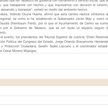
laridad que (en Tabasco) se gobierna con humanismo y sentido social, que s
orio, que trabajamos con hechos y que impulsamos con decisión el turismo, 
desarrollo y bienestar”, señaló en medio del ambiente festivo.
ldesa, Yolanda Osuna Huerta, afirmó que esta carrera náutica simboliza la 
 regional, tal como lo ha establecido el Gobernador Javier May y como re
 Claudia Sheinbaum Pardo, por lo que el Ayuntamiento de Centro se suma 
o por el Gobierno de Tabasco, que es sin duda un espacio seguro de
ento.
el evento, los presidentes del Tribunal Superior de Justicia, Efraín Resénd
ción Política del Congreso del Estado, Jorge Orlando Bracamonte Hernández
 y Protección Ciudadana, Serafín Tadeo Lazcano y el coordinador estatal
lio César Moreno Mijangos.