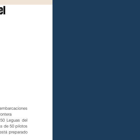
el
 embarcaciones 
rontera
50 Leguas del 
s de 50 pilotos 
está preparado 