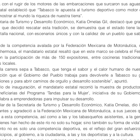
da con el rugir de los motores de las embarcaciones que surcaron sus aguas
atal estableció que “Tabasco le apuesta al turismo deportivo como motor d
strar al mundo la riqueza de nuestra tierra”. 
ria de Turismo y Desarrollo Económico, Katia Ornelas Gil, destacó que grac
 que decidió rescatar esta tradición, se demuestra que el estado tiene l
talla nacional, con escenarios únicos y con la calidez de un pueblo que sabe
n de la competencia avalada por la Federación Mexicana de Motonáutica, 
hermosa, el mandatario estatal resaltó que en este marco se celebra el Fest
on la participación de más de 150 expositores, entre cocineras tradicional
 locales.
 la carrera sepa a Tabasco, que tenga el sabor y el calor humano de nuestr
ción que el Gobierno del Pueblo trabaja para devolverle a Tabasco su g
iones y para abrir caminos de orgullo y desarrollo sostenible”, apuntó.
rio de inauguración, el mandatario estatal recorrió la muestra de producto
eficiarias del Programa ‘Tandas para la Mujer’, iniciativa de su Gobiern
alabra a emprendedoras para impulsar su desarrollo.
ular de la Secretaría de Turismo y Desarrollo Económico, Katia Ornelas, dio 
ipantes y agradeció a la Federación Mexicana de Motonáutica, a sus jueces q
 a esta competencia, así como a las y los tabasqueños asistentes, a la gen
quienes han hecho de este río no solo su hogar, sino también su forma de vida
to no es solo una competencia deportiva, es el reflejo del gran esfuerzo i
cipios, al gobierno, a la ciudadanía, a las y los deportistas y a la cultura.