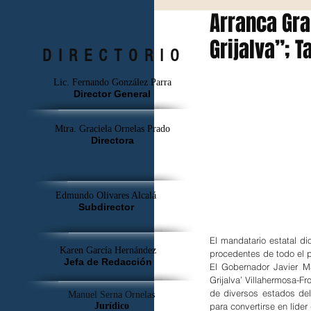
Arranca Gra
Grijalva”; 
DIRECTORIO
Lic. Fernando González Parra
Director General
Mtra. Graciela Ornelas Prado
Directora
Edmundo Olivares Alcalá
Subdirector
El mandatario estatal d
Karen García Hernández
procedentes de todo el p
Jefa de Redacción
El Gobernador Javier M
Grijalva’ Villahermosa-Fr
de diversos estados del
Manuel Serna Ornelas
para convertirse en líder 
Jurídico