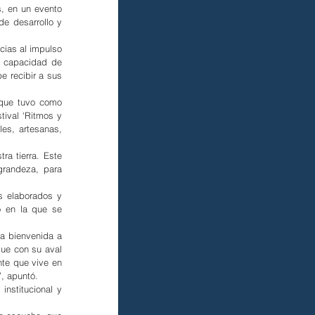
, en un evento 
e desarrollo y 
ias al impulso 
a capacidad de 
 recibir a sus 
que tuvo como 
ival ‘Ritmos y 
es, artesanas, 
a tierra. Este 
randeza, para 
s elaborados y 
o en la que se 
la bienvenida a 
ue con su aval 
te que vive en 
”, apuntó.
nstitucional y 