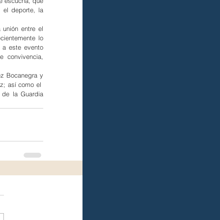
e escucha, que 
el deporte, la 
unión entre el 
cientemente lo 
a este evento 
 convivencia, 
ez Bocanegra y 
; así como el  
 de la Guardia 