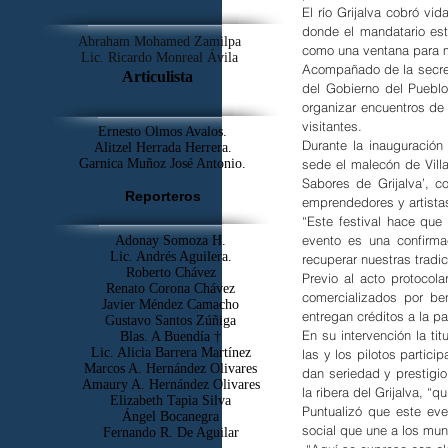
El río Grijalva cobró vi
donde el mandatario est
Abraham Mohamed Zamilpa
como una ventana para mo
Lic. Ricardo Monreal Ávila
Acompañado de la secreta
Articulista
del Gobierno del Pueblo
organizar encuentros de 
visitantes.
Ernesto Olmos Avalos.
Durante la inauguració
Alitzel Herrada Herrera.
sede el malecón de Villa
Garnica Muñoz José Antonio.
Sabores de Grijalva’, c
Reporteros
emprendedores y artistas
“Este festival hace que
evento es una confirma
Adonay Somoza H.
Lic. Andrés Aguilera.
recuperar nuestras tradic
Roberto Chávez
Previo al acto protocola
Renato Corona Chávez
comercializados por ben
Javier Méndez Camacho
entregan créditos a la p
Gustavo Santos Zúñiga
En su intervención la tit
Blas. A Buendía †
​Lic. Alicia Barrera Martínez
las y los pilotos partic
Marcos A. Hernández Olivares
dan seriedad y prestigio
Amaury A. Hernández Olivares
la ribera del Grijalva, “
Elizabeth Tapia Silva
Puntualizó que este even
Ángel Bocanegra
social que une a los muni
Fernando R. De Aguilar