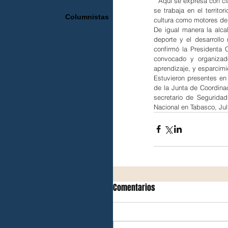
 “Aquí se expresa con c
se trabaja en el territ
Columnistas
cultura como motores de 
De igual manera la alca
deporte y el desarrollo
confirmó la Presidenta
convocado y organizad
aprendizaje, y esparcimi
Estuvieron presentes en 
de la Junta de Coordina
secretario de Seguridad
Nacional en Tabasco, Ju
Comentarios