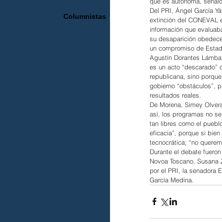
que es autónoma, señaló
Del PRI, Ángel García Yá
Columnistas
extinción del CONEVAL es 
información que evaluaba
su desaparición obedece a
un compromiso de Estado
Agustín Dorantes Lámbarr
es un acto “descarado” 
republicana, sino porqu
gobierno “obstáculos”, p
resultados reales.
De Morena, Simey Olvera 
así, los programas no ser
tan libres como el puebl
eficacia”, porque si bie
tecnocrática; “no querem
Durante el debate fuero
Novoa Toscano, Susana Z
por el PRI, la senadora 
García Medina.