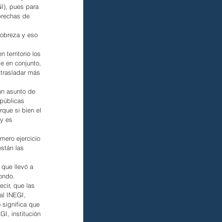
GI), pues para 
brechas de 
pobreza y eso 
 territorio los 
e en conjunto, 
trasladar más 
un asunto de 
públicas 
que si bien el 
y es 
mero ejercicio 
están las 
que llevó a 
fondo.
cir, que las 
al INEGI, 
 significa que 
GI, institución 