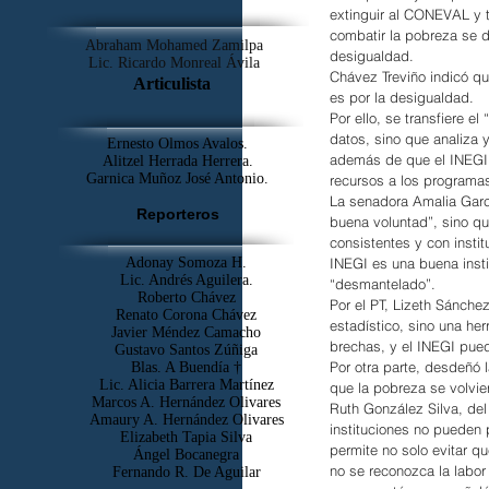
extinguir al CONEVAL y tr
combatir la pobreza se d
Abraham Mohamed Zamilpa
desigualdad.
Lic. Ricardo Monreal Ávila
Chávez Treviño indicó qu
Articulista
es por la desigualdad.
Por ello, se transfiere e
datos, sino que analiza 
Ernesto Olmos Avalos.
además de que el INEGI 
Alitzel Herrada Herrera.
Garnica Muñoz José Antonio.
recursos a los programa
La senadora Amalia Garcí
Reporteros
buena voluntad”, sino qu
consistentes y con insti
INEGI es una buena instit
Adonay Somoza H.
Lic. Andrés Aguilera.
“desmantelado”.
Roberto Chávez
Por el PT, Lizeth Sánche
Renato Corona Chávez
estadístico, sino una her
Javier Méndez Camacho
brechas, y el INEGI pue
Gustavo Santos Zúñiga
Por otra parte, desdeñó 
Blas. A Buendía †
​Lic. Alicia Barrera Martínez
que la pobreza se volvier
Marcos A. Hernández Olivares
Ruth González Silva, del
Amaury A. Hernández Olivares
instituciones no pueden 
Elizabeth Tapia Silva
permite no solo evitar q
Ángel Bocanegra
no se reconozca la labor 
Fernando R. De Aguilar