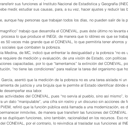
ansferir sus funciones al Instituto Nacional de Estadística y Geografía (INE
ebe medir, estudiar sus causas, para, a su vez, hacer ajustes y reducir las 
e, aunque hay personas que trabajan todos los días, no pueden salir de la 
l “magnífico” trabajo que desarrolla el CONEVAL, pues éste último no levanta en
y procesa lo que produce el INEGI, de manera que lo idóneo es que se trabaj
es 50 veces más grande que el CONEVAL, lo que permitiría tener ahorros y 
s sociales que combaten la pobreza.
a Medina, de MC, indicó que enfrentar la desigualdad y la pobreza “no es 
e requiere de medición y evaluación, de una visión de Estado, con políticas 
tuciones capacitadas, por lo que “lamentamos” la extinción del CONEVAL, por
ución, “no tiene las condiciones” para realizar la tarea del organismo que ho
z García, asentó que la medición de la pobreza no es una tarea aislada ni un 
ramienta de justicia y una brújula que le permite al Estado identificar dónde 
de desempeñar esa labor.
las actividades del CONEVAL, pues “no servía al pueblo, sino así mismo”, lo 
a un dato “manipulable”, una cifra sin rostro y un discurso sin acciones de 
 PVEM, refirió que la función pública está llamada a una modernización, es de
permanecer inmóviles, de manera que transferir las funciones del CONEVAL 
ue se dupliquen funciones, sino también, racionalidad en los recursos. Eso no
del CONEVAL, por el contrario, lo reivindica al trasladar sus funciones al INE