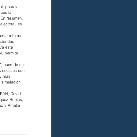
l, pues la 
pues la 
. En resumen, 
electoral, es 
esta reforma 
steridad 
ra este 
AL permite 
”, pues de ser 
s sociales son 
 y más 
 simulación 
 PAN, David 
quez Robles; 
ez y Amalia 