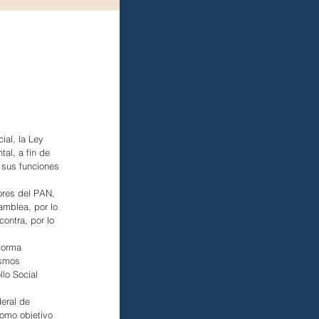
al, la Ley 
al, a fin de 
 sus funciones 
ores del PAN, 
amblea, por lo 
ontra, por lo 
forma 
ismos 
lo Social 
deral de 
omo objetivo 