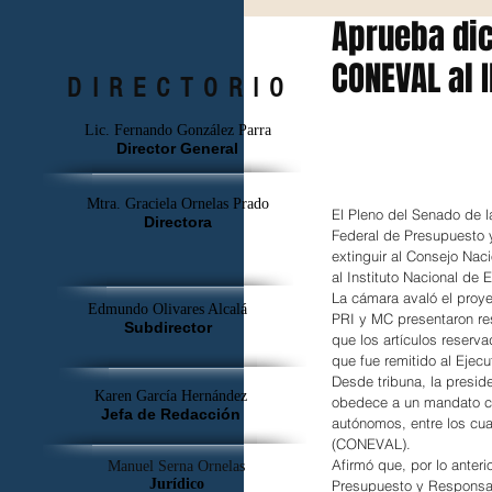
Aprueba dic
CONEVAL al I
DIRECTORIO
Lic. Fernando González Parra
Director General
Mtra. Graciela Ornelas Prado
El Pleno del Senado de l
Directora
Federal de Presupuesto 
extinguir al Consejo Naci
al Instituto Nacional de 
La cámara avaló el proyec
Edmundo Olivares Alcalá
PRI y MC presentaron res
Subdirector
que los artículos reserv
que fue remitido al Ejecu
Desde tribuna, la presid
Karen García Hernández
obedece a un mandato con
Jefa de Redacción
autónomos, entre los cua
(CONEVAL).
Afirmó que, por lo anteri
Manuel Serna Ornelas
Jurídico
Presupuesto y Responsab