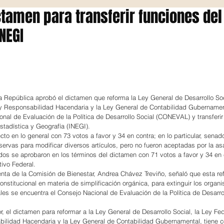
tamen para transferir funciones del
NEGI
a República aprobó el dictamen que reforma la Ley General de Desarrollo Soci
y Responsabilidad Hacendaria y la Ley General de Contabilidad Gubernament
onal de Evaluación de la Política de Desarrollo Social (CONEVAL) y transferir
Estadística y Geografía (INEGI).
to en lo general con 73 votos a favor y 34 en contra; en lo particular, senad
ervas para modificar diversos artículos, pero no fueron aceptadas por la as
ados se aprobaron en los términos del dictamen con 71 votos a favor y 34 en c
tivo Federal.
enta de la Comisión de Bienestar, Andrea Chávez Treviño, señaló que esta re
stitucional en materia de simplificación orgánica, para extinguir los organ
les se encuentra el Consejo Nacional de Evaluación de la Política de Desarrol
or, el dictamen para reformar a la Ley General de Desarrollo Social, la Ley Fe
ilidad Hacendaria y la Ley General de Contabilidad Gubernamental, tiene c