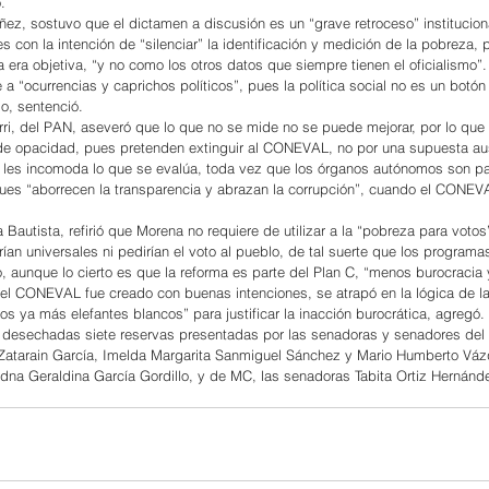
.
ñez, sostuvo que el dictamen a discusión es un “grave retroceso” instituciona
con la intención de “silenciar” la identificación y medición de la pobreza, 
 era objetiva, “y no como los otros datos que siempre tienen el oficialismo”
 “ocurrencias y caprichos políticos”, pues la política social no es un botón 
, sentenció.
i, del PAN, aseveró que lo que no se mide no se puede mejorar, por lo que 
de opacidad, pues pretenden extinguir al CONEVAL, no por una supuesta au
e les incomoda lo que se evalúa, toda vez que los órganos autónomos son pa
ues “aborrecen la transparencia y abrazan la corrupción”, cuando el CONEV
Bautista, refirió que Morena no requiere de utilizar a la “pobreza para votos
ían universales ni pedirían el voto al pueblo, de tal suerte que los programa
o, aunque lo cierto es que la reforma es parte del Plan C, “menos burocracia
n el CONEVAL fue creado con buenas intenciones, se atrapó en la lógica de la
os ya más elefantes blancos” para justificar la inacción burocrática, agregó.
n desechadas siete reservas presentadas por las senadoras y senadores del
atarain García, Imelda Margarita Sanmiguel Sánchez y Mario Humberto Váz
Edna Geraldina García Gordillo, y de MC, las senadoras Tabita Ortiz Hernánd