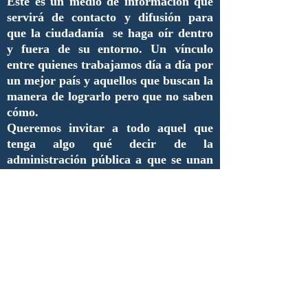
Este es un medio de información que
servirá de contacto y difusión para
que la ciudadanía se haga oír dentro
y fuera de su entorno. Un vínculo
entre quienes trabajamos día a día por
un mejor país y aquellos que buscan la
manera de lograrlo pero que no saben
cómo.
Queremos invitar a todo aquel que
tenga algo qué decir de la
administración pública a que se unan
y aporten sus ideas, inquietudes,
necesidades, críticas así como
proyectos que merezcan ser
difundidos.
De esta manera, estimados lectores,
inauguramos una nueva era de
comunicación y de enlace entre
nuestros compañeros y futuros
colaboradores.