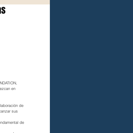
as
UNDATION, 
lezcan en 
laboración de 
canzar sus 
undamental de 