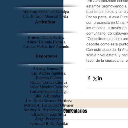
“En Azcapotzalco consid
estamos promoviendo a t
talento chintololo y este
Abraham Mohamed Zamilpa
Lic. Ricardo Monreal Ávila
Por su parte, Alexia Pute
Articulista
con presencia en Chile,
las mujeres, a través de
comunitario, contribuyen
Ernesto Olmos Avalos.
“Consolidamos ahora una 
Alitzel Herrada Herrera.
deporte como este punto
Garnica Muñoz José Antonio.
Con este acuerdo, la Alc
solo a nivel estatal y na
Reporteros
favor de la ciudadanía, 
Adonay Somoza H.
Lic. Andrés Aguilera.
Roberto Chávez
Renato Corona Chávez
Javier Méndez Camacho
Gustavo Santos Zúñiga
Blas. A Buendía †
​Lic. Alicia Barrera Martínez
Marcos A. Hernández Olivares
Comentarios
Amaury A. Hernández Olivares
Elizabeth Tapia Silva
Ángel Bocanegra
Fernando R. De Aguilar