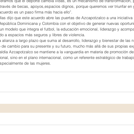
eramos que el deporte cambia vidas, es un mecanismo de transformación, p
ravés de becas, apoyos,espacios dignos, porque queremos ver triunfar en 
 acuerdo es un paso firma más hacia ello”.
llas dijo que este acuerdo abre las puertas de Azcapotzalco a una iniciativa 
 República Dominicana y Colombia con el objetivo de generar nuevas oportun
 un modelo que integra el futbol, la educación emocional, liderazgo y acomp
do a espacios más seguros y libres de violencia.
alianza a largo plazo que suma al desarrollo, liderazgo y bienestar de las ni
 de cambio para su presente y su futuro, mucho más allá de sus propias ex
aldía Azcapotzalco se mantiene a la vanguardia en materia de promoción dep
cional, sino en el plano internacional, como un referente estratégico de trabaj
especialmente de las mujeres.