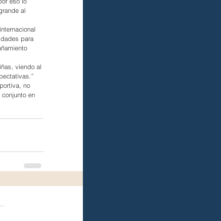
or eso lo 
grande al 
internacional 
idades para 
añamiento 
ñas, viendo al 
pectativas.”
ortiva, no 
o conjunto en 