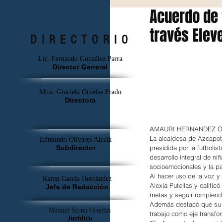
Acuerdo de 
través Elev
DIRECTORIO
Lic. Fernando González Parra
Director General
Mtra. Graciela Ornelas Prado
Directora
AMAURI HERNANDEZ 
La alcaldesa de Azcapo
Edmundo Olivares Alcalá
presidida por la futbolis
Subdirector
desarrollo integral de ni
socioemocionales y la pa
Al hacer uso de la voz 
Karen García Hernández
Alexia Putellas y califi
Jefa de Redacción
metas y seguir rompien
Además destacó que su a
Manuel Serna Ornelas
trabajo como eje transfo
Jurídico