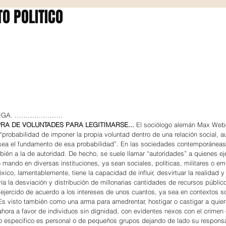
O POLITICO
UÑIGA. ………………….
RA DE VOLUNTADES PARA LEGITIMARSE... 
El sociólogo alemán Max Webe
 “probabilidad de imponer la propia voluntad dentro de una relación social, a
 sea el fundamento de esa probabilidad”. En las sociedades contemporáneas,
ién a la de autoridad. De hecho, se suele llamar “autoridades” a quienes ej
 mando en diversas instituciones, ya sean sociales, políticas, militares o emp
ico, lamentablemente, tiene la capacidad de influir, desvirtuar la realidad y
ía la desviación y distribución de millonarias cantidades de recursos públic
ejercido de acuerdo a los intereses de unos cuantos, ya sea en contextos so
Es visto también como una arma para amedrentar, hostigar o castigar a quie
 ahora a favor de individuos sin dignidad, con evidentes nexos con el crimen
to especifico es personal o de pequeños grupos dejando de lado su responsa