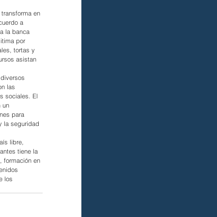
 transforma en 
cuerdo a 
a la banca 
itima por 
es, tortas y 
ursos asistan 
 diversos 
n las 
 sociales. El 
 un 
nes para 
y la seguridad 
s libre, 
ntes tiene la 
, formación en 
tenidos 
 los 