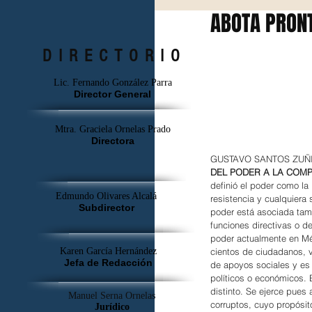
ABOTA PRONT
DIRECTORIO
Lic. Fernando González Parra
Director General
Mtra. Graciela Ornelas Prado
Directora
GUSTAVO SANTOS Z
DEL PODER A LA COMP
definió el poder como la
Edmundo Olivares Alcalá
resistencia y cualquiera
Subdirector
poder está asociada tamb
funciones directivas o de
poder actualmente en Méx
cientos de ciudadanos, v
Karen García Hernández
Jefa de Redacción
de apoyos sociales y es 
políticos o económicos. 
distinto. Se ejerce pues
Manuel Serna Ornelas
corruptos, cuyo propósi
Jurídico