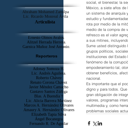
social, el bienestar, la 
México, a siete años de
Abraham Mohamed Zamilpa
un sistema de anarquía 
Lic. Ricardo Monreal Ávila
estudio y fundamentadas
Articulista
rota por medio de la mit
medio de la compra de vo
refresco es el valor agr
Ernesto Olmos Avalos.
a sus mítines, incluyend
Alitzel Herrada Herrera.
Sume usted distinguido l
Garnica Muñoz José Antonio.
grupos políticos, social
Reporteros
instituciones del Estado
fenómeno de la corrupció
empoderamiento tal, otor
Adonay Somoza H.
obtener beneficios, afect
Lic. Andrés Aguilera.
Roberto Chávez
nacional.
Renato Corona Chávez
Es importante que el po
Javier Méndez Camacho
digno y para todos. Que
Gustavo Santos Zúñiga
gran obligación de integ
Blas. A Buendía †
valores, programas interc
​Lic. Alicia Barrera Martínez
multimedia y, como herr
Marcos A. Hernández Olivares
Amaury A. Hernández Olivares
problemas sociales actual
Elizabeth Tapia Silva
Ángel Bocanegra
Fernando R. De Aguilar