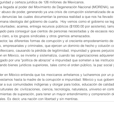
seguridad y certeza jurídica de 126 millones de Mexicanos.
 la llegada al poder del Movimiento de Degeneración Nacional (MORENA), se
y abuso de poder, generando ya una crisis de corrupción sistematizada de a
 denuncias las cuales documentan la penosa realidad a que nos ha llevado 
ómana ideología del gobierno de cuarta.  Hoy vemos como el gobierno se leg
luntades; acarrea, entrega recursos públicos ($1000.00 por asistente), tamal
egado para conseguir que cientos de personas necesitadas y de escasos rec
o claro, a los grupos sindicales y otros gremios amenazados.
ector, las diferentes formas de corrupción y el creciente empoderamiento de
es, empresariales y criminales, que ejercen un dominio de hecho y colusión co
 Mexicano, causando la pérdida de legitimidad, impunidad y graves perjuicios
n en México, se invierte y sistematiza, cuando las organizaciones adquieren
gado por una "política de abrazos" e impunidad que someten a las institucio
ando bienes jurídicos superiores, tales como el orden público, la paz social 
der en México entienda que los mexicanos anhelamos y lucharemos por un paí
 estamos hasta la madre de la corrupción e impunidad. México y sus goberna
rar a sus comunidades indígenas y otorgar para todos, educación de calidad
ulturales de: civilizaciones, ciencia, tecnología, naturaleza, universo en con
amientas de superación, para tener un mayor entendimiento y comprensión de
es. Es decir, una nación con libertad y sin mentiras.