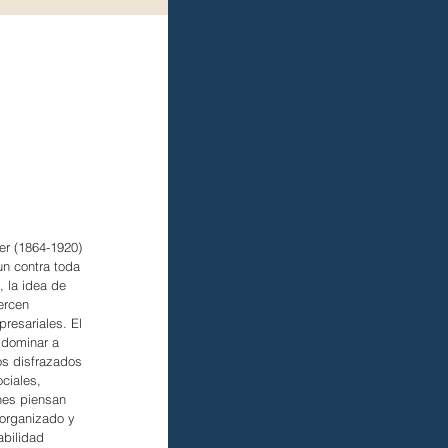
r (1864-1920) 
un contra toda 
 la idea de 
ercen 
resariales. El 
 dominar a 
os disfrazados 
ciales, 
nes piensan 
 organizado y 
bilidad 