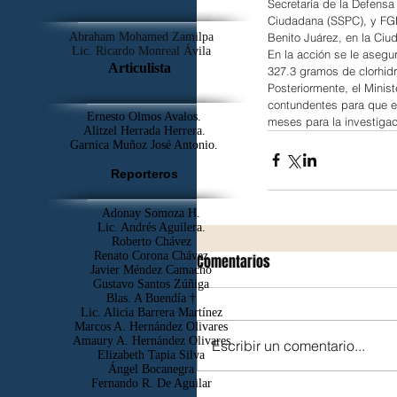
Secretaría de la Defensa
Ciudadana (SSPC), y FGR,
Benito Juárez, en la Ciu
Abraham Mohamed Zamilpa
Lic. Ricardo Monreal Ávila
En la acción se le asegu
Articulista
327.3 gramos de clorhidr
Posteriormente, el Minis
contundentes para que el
Ernesto Olmos Avalos.
meses para la investiga
Alitzel Herrada Herrera.
Garnica Muñoz José Antonio.
Reporteros
Adonay Somoza H.
Lic. Andrés Aguilera.
Roberto Chávez
Renato Corona Chávez
Comentarios
Javier Méndez Camacho
Gustavo Santos Zúñiga
Blas. A Buendía †
​Lic. Alicia Barrera Martínez
Marcos A. Hernández Olivares
Amaury A. Hernández Olivares
Escribir un comentario...
Elizabeth Tapia Silva
Ángel Bocanegra
Fernando R. De Aguilar