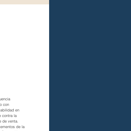
uencia 
o con 
abilidad en 
 contra la 
e de venta.
lementos de la 