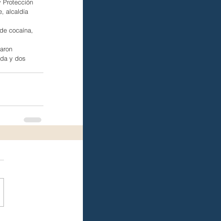
y Protección 
, alcaldía 
de cocaína, 
aron 
ada y dos 