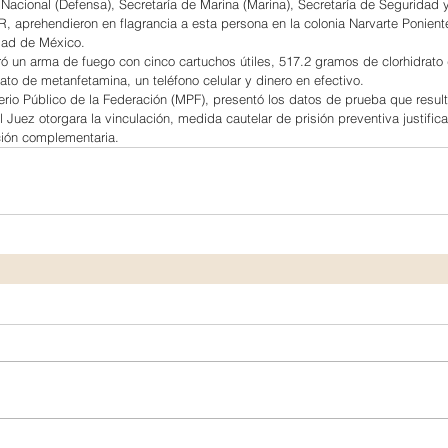
 Nacional (Defensa), Secretaría de Marina (Marina), Secretaría de Seguridad 
 aprehendieron en flagrancia a esta persona en la colonia Narvarte Poniente
dad de México.
ró un arma de fuego con cinco cartuchos útiles, 517.2 gramos de clorhidrato 
ato de metanfetamina, un teléfono celular y dinero en efectivo.
terio Público de la Federación (MPF), presentó los datos de prueba que result
 Juez otorgara la vinculación, medida cautelar de prisión preventiva justific
ción complementaria.