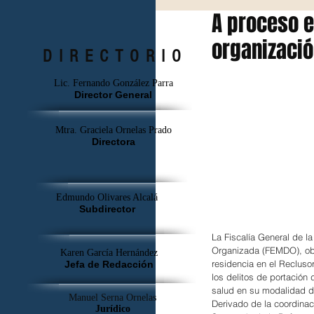
A proceso e
organizació
DIRECTORIO
Lic. Fernando González Parra
Director General
Mtra. Graciela Ornelas Prado
Directora
Edmundo Olivares Alcalá
Subdirector
La Fiscalía General de l
Organizada (FEMDO), obt
Karen García Hernández
residencia en el Recluso
Jefa de Redacción
los delitos de portación
salud en su modalidad d
Manuel Serna Ornelas
Derivado de la coordinac
Jurídico