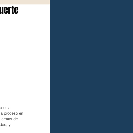
uerte
uencia 
 a proceso en 
e armas de 
das, y 