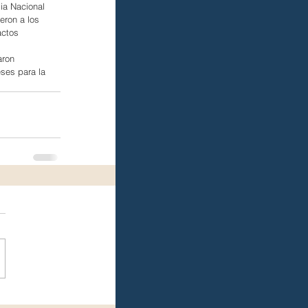
ia Nacional 
eron a los 
actos 
aron 
ses para la 