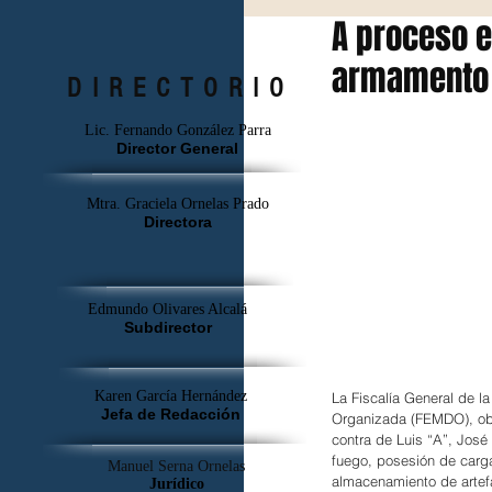
A proceso e
armamento
DIRECTORIO
Lic. Fernando González Parra
Director General
Mtra. Graciela Ornelas Prado
Directora
Edmundo Olivares Alcalá
Subdirector
Karen García Hernández
La Fiscalía General de l
Jefa de Redacción
Organizada (FEMDO), obt
contra de Luis “A”, José
fuego, posesión de carg
Manuel Serna Ornelas
almacenamiento de artef
Jurídico