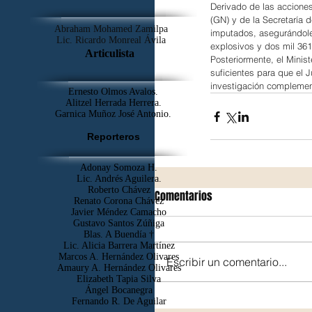
Derivado de las accione
(GN) y de la Secretaría d
Abraham Mohamed Zamilpa
imputados, asegurándoles
Lic. Ricardo Monreal Ávila
explosivos y dos mil 361
Articulista
Posteriormente, el Minis
suficientes para que el 
investigación complemen
Ernesto Olmos Avalos.
Alitzel Herrada Herrera.
Garnica Muñoz José Antonio.
Reporteros
Adonay Somoza H.
Lic. Andrés Aguilera.
Roberto Chávez
Comentarios
Renato Corona Chávez
Javier Méndez Camacho
Gustavo Santos Zúñiga
Blas. A Buendía †
​Lic. Alicia Barrera Martínez
Marcos A. Hernández Olivares
Escribir un comentario...
Amaury A. Hernández Olivares
Elizabeth Tapia Silva
Ángel Bocanegra
Fernando R. De Aguilar