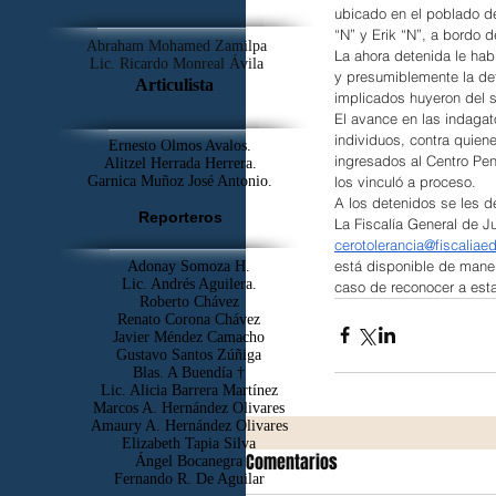
ubicado en el poblado de
“N” y Erik “N”, a bordo 
Abraham Mohamed Zamilpa
La ahora detenida le hab
Lic. Ricardo Monreal Ávila
y presumiblemente la det
Articulista
implicados huyeron del si
El avance en las indagato
individuos, contra quiene
Ernesto Olmos Avalos.
ingresados al Centro Peni
Alitzel Herrada Herrera.
los vinculó a proceso.
Garnica Muñoz José Antonio.
A los detenidos se les d
Reporteros
La Fiscalía General de Ju
cerotolerancia@fiscalia
está disponible de maner
Adonay Somoza H.
Lic. Andrés Aguilera.
caso de reconocer a est
Roberto Chávez
Renato Corona Chávez
Javier Méndez Camacho
Gustavo Santos Zúñiga
Blas. A Buendía †
​Lic. Alicia Barrera Martínez
Marcos A. Hernández Olivares
Amaury A. Hernández Olivares
Elizabeth Tapia Silva
Comentarios
Ángel Bocanegra
Fernando R. De Aguilar