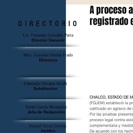
A proceso a
registrado 
DIRECTORIO
Lic. Fernando González Parra
Director General
Mtra. Graciela Ornelas Prado
Directora
Edmundo Olivares Alcalá
Subdirector
CHALCO, ESTADO DE MÉ
(FGJEM) estableció la pr
Karen García Hernández
calificado en agravio de
Jefa de Redacción
Por las pruebas presenta
proceso legal contra est
complementaria y medida 
Manuel Serna Ornelas
De acuerdo con los hecho
Jurídico