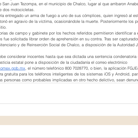
 San Juan Tezompa, en el municipio de Chalco, lugar al que arribaron Anabe
de dos motocicletas.
ría entregado un arma de fuego a uno de sus cómplices, quien ingresó al es
onó en agravio de la víctima, ocasionándole la muerte. Posteriormente los p
tio.
rias de campo y gabinete por los hechos referidos permitieron identificar a 
s fue solicitada librar orden de aprehensión en su contra. Tras ser capturado
tenciario y de Reinserción Social de Chalco, a disposición de la Autoridad J
ebe considerar inocentes hasta que sea dictada una sentencia condenatoria 
sticia estatal pone a disposición de la ciudadanía el correo electrónico 
edomex.gob.mx
, el número telefónico 800 7028770, o bien, la aplicación FGJE
a gratuita para los teléfonos inteligentes de los sistemas iOS y Android, par
as personas como probables implicadas en otro hecho delictivo, sean denun