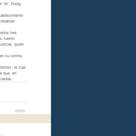
l “N”, Fredy 
tablecimiento 
robables 
estos tres 
s, fueron 
udicial, quien 
en su contra.
domex, la cual 
a que, en 
ciadas.