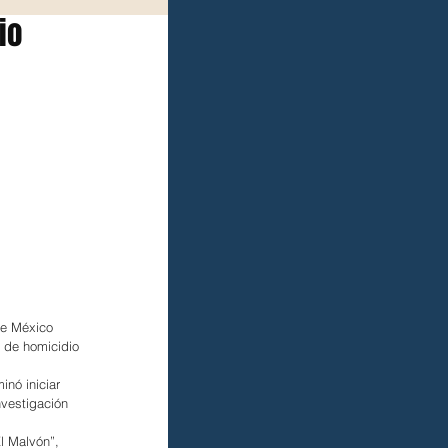
io
de México 
o de homicidio 
nó iniciar 
vestigación 
l Malvón”, 