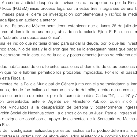
a Autoridad Judicial después de revisar los datos aportados por la Fisca
México (FGJEM) inició proceso legal contra estos tres integrantes de una f
s meses para el cierre de investigación complementaria y ratificó la medi
cada fijada en audiencia anterior.
lía del Estado de México permitieron establecer que el lunes 28 de julio de e
eron al domicilio de una mujer, ubicado en la colonia Ejidal El Pino, en el 
 “cobrarle una deuda económica”.
na les indicó que no tenía dinero para saldar la deuda, por lo que las invest
nco años, hijo de ésta y le dijeron que “no se lo entregarían hasta que pagar
as esperaba en la esquina de la calle y posteriormente juntos se retiraron del 
ad habría acudido en diferentes ocasiones al domicilio de estas personas co
ión que no le habrían permitido los probables implicados. Por ello, el pasad
 esta Fiscalía.
entos de la Policía Municipal de Género junto con ella se trasladaron al inm
ados, donde fue hallado el cuerpo sin vida del niño, dentro de un costal, 
o ocultamiento del mismo, por ello fueron detenidos Carlos “N”, Lilia “N” y A
ron presentados ante el Agente del Ministerio Público, quien inició la 
litos vinculados a la desaparición de persona y posteriormente ingresa
rción Social de Nezahualcóyotl, a disposición de un Juez. Para el ingreso al
lía mexiquense contó con el apoyo de elementos de la Secretaría de Marina
a Paz.
 de investigación realizados por estos hechos se ha podido determinar que 
contrase la víctima con los ahora vinculados al interior del domicilio localizad