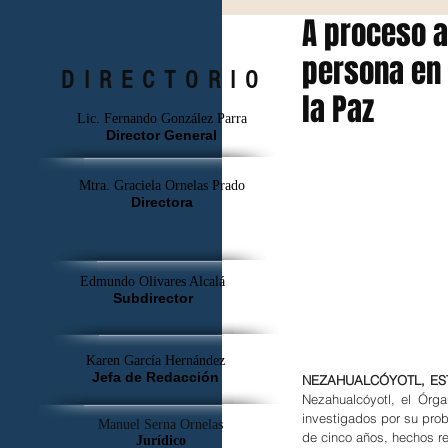
A proceso a
persona en 
DIRECTORIO
la Paz
Lic. Fernando González Parra
Director General
Mtra. Graciela Ornelas Prado
Directora
Edmundo Olivares Alcalá
Subdirector
Karen García Hernández
Jefa de Redacción
NEZAHUALCÓYOTL, EST
Nezahualcóyotl, el Órga
investigados por su prob
Manuel Serna Ornelas
de cinco años, hechos re
Jurídico