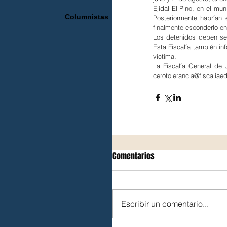
Ejidal El Pino, en el mu
Columnistas
Posteriormente habrían 
finalmente esconderlo en
Los detenidos deben ser
Esta Fiscalía también in
víctima.
La Fiscalía General de 
cerotolerancia@fiscali
Comentarios
Escribir un comentario...