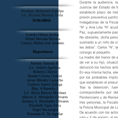
Durante la audiencia, l
Justicia del Estado de 
Abraham Mohamed Zamilpa
estableció plazo de tre
Lic. Ricardo Monreal Ávila
prisión preventiva justifi
Articulista
Indagatorias de la Fisca
“N” y Ana Lilia “N” acudi
Paz, supuestamente para
Ernesto Olmos Avalos.
No obstante, dicha perso
Alitzel Herrada Herrera.
sustraído a un niño de ci
Garnica Muñoz José Antonio.
les debía”. Carlos “N”, l
Reporteros
consigo al pequeño.
La madre del menor de ed
de ver a su hijo, situac
Adonay Somoza H.
denunció los hechos ante
Lic. Andrés Aguilera.
Roberto Chávez
En esa misma fecha, elem
Renato Corona Chávez
por los probables implic
Javier Méndez Camacho
que establecen el presunt
Gustavo Santos Zúñiga
Tras la detención, fue
Blas. A Buendía †
correspondiente por de
​Lic. Alicia Barrera Martínez
Penitenciario y de Reinse
Marcos A. Hernández Olivares
Amaury A. Hernández Olivares
tres personas, la Fisca
Elizabeth Tapia Silva
la Policía Municipal de L
Ángel Bocanegra
De acuerdo con los actos
Fernando R. De Aguilar
julio y 2 de agosto, al en