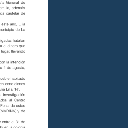
lía General de 
amilia, además 
da cautelar de 
ste año, Lilia 
municipio de La 
igadas habrían 
a el dinero que 
lugar, llevando 
n la intención 
o 4 de agosto, 
ueble habitado 
en condiciones 
na Lilia “N”.
investigación 
dos al Centro 
 Penal de estas 
 (MARINA) y de 
entre el 31 de 
o en la colonia 