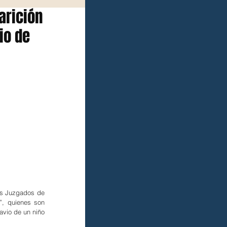
arición
io de
os Juzgados de 
”, quienes son 
vio de un niño 