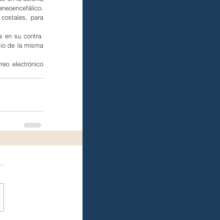
neoencefálico. 
costales, para 
en su contra. 
io de la misma 
eo electrónico 