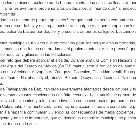
on los camiones recolectores de basura mientras las calles se llenan de basu
b_tlalne” es aventar el problema a los ciudadanos, afirmando que “la recolec
mpartida”.
dadanos dejarán de pagar impuestos?, porque también serán compartidos. M
os preceptos de Ley y sus reglamentos que le rigen y exigen cumplir con los 
nes, bolsa de basura por doquier y presencia de perros callejeros buscando 
cías municipales tuvieron que entregar las patrullas porque eran arrendadas,
as cuantas que fueron compradas en el gobierno anterior y esto provocó qu
orridos de vigilancia en las 96 colonias.
ercer reto que deberá abordar el alcalde. Durante 2024, la Comisión Nacional 
 del Agua del Estado de México (CAEM) mantuvieron la reducción del sumini
s como Acolman, Atizapán de Zaragoza, Coacalco, Cuautitlán Izcalli, Ecatep
 de Juárez, Nezahualcóyotl, Nicolás Romero, Ocoyoacac, Tecámac, Tlalnepant
a.
 de Tlalnepantla de Baz, han sido severamente afectados desde octubre y ha
diversas excusas relacionadas con falta recursos. La situación se agrava de
uevos funcionarios y a la falta de inversión en nuevos pozos que permitan re
 Cutzamala. Finalmente creo, si no hay una acción inmediata contundente pa
n Tlalnepantla continuaran viviendo las consecuencias de malos gobiernos,
urgente y no en lo importante, que evidencia un desarrollo municipal no plane
munidades de la zona.