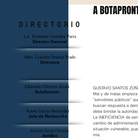
A BOTAPRONT
DIRECTORIO
Lic. Fernando González Parra
Director General
Mtra. Graciela Ornelas Prado
Directora
Edmundo Olivares Alcalá
GUSTAVO SANTOS
Subdirector
Mal y de malas empieza s
“servidores públicos” qu
buscan respuesta a deman
Karen García Hernández
debe brindar la autoridad
Jefa de Redacción
La INEFICIENCIA de servic
cambio de administración
situación vulnerable, pu
Manuel Serna Ornelas
mía.  
Jurídico