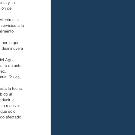
ra y, la 
ción de 
ientras la 
servicios a la 
alimento 
 por lo que 
e disminuyera 
del Agua 
stro durante 
ec, 
la, Toluca, 
sta la fecha, 
bido al 
ducir la 
ra resolver 
 que solo 
ado afectado 