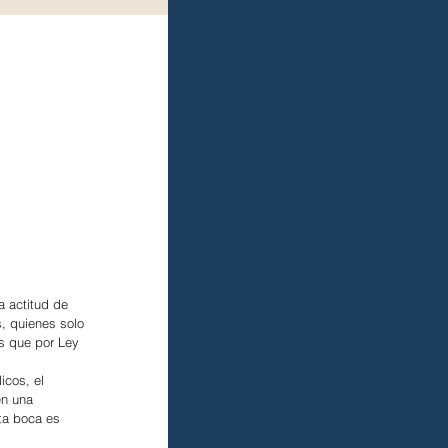
 actitud de 
, quienes solo 
s que por Ley 
icos, el 
en una 
ta boca es 