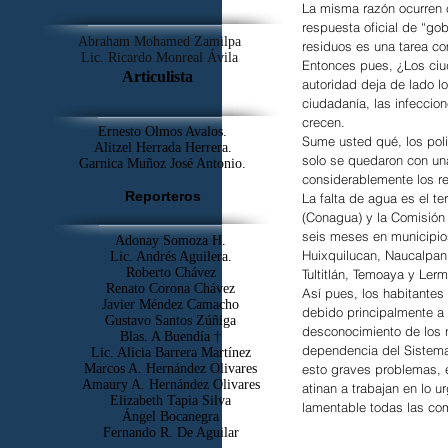
La misma razón ocurren c
respuesta oficial de “go
Abraham Mohamed Zamilpa
residuos es una tarea co
Lic. Ricardo Monreal Ávila
Entonces pues, ¿Los ciu
Articulista
autoridad deja de lado l
ciudadanía, las infeccio
crecen.
Ernesto Olmos Avalos.
Sume usted qué, los poli
Alitzel Herrada Herrera.
solo se quedaron con un
Garnica Muñoz José Antonio.
considerablemente los rec
Reporteros
La falta de agua es el t
(Conagua) y la Comisión
seis meses en municipio
Adonay Somoza H.
Huixquilucan, Naucalpan
Lic. Andrés Aguilera.
Roberto Chávez
Tultitlán, Temoaya y Lerm
Renato Corona Chávez
Así pues, los habitantes
Javier Méndez Camacho
debido principalmente a 
Gustavo Santos Zúñiga
desconocimiento de los n
Blas. A Buendía †
dependencia del Sistema
​Lic. Alicia Barrera Martínez
Marcos A. Hernández Olivares
esto graves problemas, e
Amaury A. Hernández Olivares
atinan a trabajan en lo 
Elizabeth Tapia Silva
lamentable todas las co
Ángel Bocanegra
Fernando R. De Aguilar