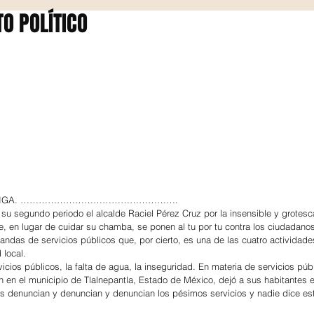
O POLÍTICO
 ZÚÑIGA. …………………………………………….
u segundo periodo el alcalde Raciel Pérez Cruz por la insensible y grotesca
e, en lugar de cuidar su chamba, se ponen al tu por tu contra los ciudadanos
das de servicios públicos que, por cierto, es una de las cuatro actividade
 local.
ios públicos, la falta de agua, la inseguridad. En materia de servicios públ
 en el municipio de Tlalnepantla, Estado de México, dejó a sus habitantes 
es denuncian y denuncian y denuncian los pésimos servicios y nadie dice es