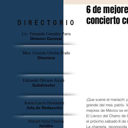
6 de mejore
concierto co
DIRECTORIO
Lic. Fernando González Parra
Director General
Mtra. Graciela Ornelas Prado
Directora
Edmundo Olivares Alcalá
Subdirector
¡Que suene el mariachi y 
Karen García Hernández
grande del mes patrio. V
Jefa de Redacción
mejores de México se enf
El Lienzo del Charro de 
el próximo sábado 6 de s
Manuel Serna Ornelas
Jurídico
La charrería, reconocid