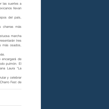
 las suertes a 
xicanos llevan 
pos del país, 
s charras más 
stuosa marcha 
esentarán tres 
s más osados, 
más.
 encargará de 
odo pulmón. El 
ana Laura “La 
tar y celebrar 
Charro Fest de 