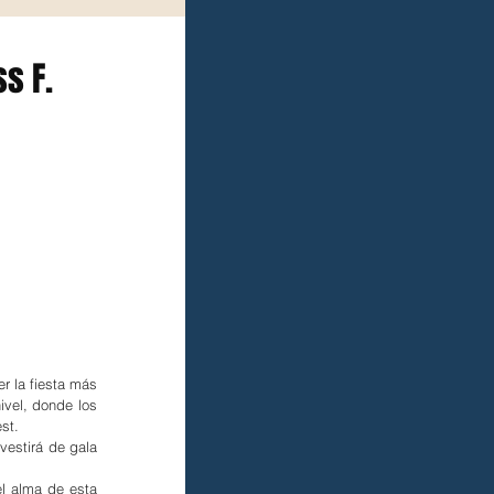
ss F.
r la fiesta más 
vel, donde los 
st.
estirá de gala 
l alma de esta 