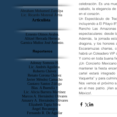
celebración. Es una mues
caballo, la elegancia de
Abraham Mohamed Zamilpa
en el corazón.
Lic. Ricardo Monreal Ávila
Un Espectáculo de Trad
Articulista
incluyendo a El Pitayo 8ª
Rancho Las Amazonas y
espectaculares: desde la
Ernesto Olmos Avalos.
Además, la jornada esta
Alitzel Herrada Herrera.
Garnica Muñoz José Antonio.
dragona, y los honores a
Escaramuzas charras, co
Reporteros
habrá un Coleadero VIP c
Y como en toda buena fi
Adonay Somoza H.
¡Un Concierto Mexicano
Lic. Andrés Aguilera.
mantener la fiesta ence
Roberto Chávez
cartel estará integrad
Renato Corona Chávez
Vaquerita” y para culmin
Javier Méndez Camacho
Nos vemos el próximo sá
Gustavo Santos Zúñiga
en el mes patrio. ¡Ven a
Blas. A Buendía †
​Lic. Alicia Barrera Martínez
México!.
Marcos A. Hernández Olivares
Amaury A. Hernández Olivares
Elizabeth Tapia Silva
Ángel Bocanegra
Fernando R. De Aguilar