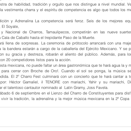
tra de habilidad, tradición y orgullo que nos distingue a nivel mundial. Ver
 la vestimenta charra y el espíritu de competencia es algo que todos los me
ición y Adrenalina La competencia será feroz. Seis de los mejores equi
, El Soyate,
 Nacional de Charros, Tamaulipecos, competirán en las nueve suerte
 Cala de Caballo hasta el trepidante Paso de la Muerte.
rá llena de sorpresas. La ceremonia de prótocolo arrancará con una maje
 la bandera estarán a cargo de la caballería del Ejército Mexicano. Y se pr
n su gracia y destreza, robarán el aliento del público. Además, para lo
on 20 competidores listos para la acción.
esta mexicana, no puede faltar un área gastronómica que te hará agua la y 
 para cerrar con Broche de Oro!. Cuando el sol se ponga, la música se
ndida. El 2º Charro Fest culminará con un concierto que te hará cantar a t
o por: Héctor Gamaliel, il TENORE con mariachi, Yahir y su mariachi, Di
ar el talentoso cantautor nominado al  Latin Gramy, Joss Favela.
bado 6 de septiembre en el Lienzo del Charro de Constituyentes para disfru
 vivir la tradición, la adrenalina y la mejor música mexicana en la 2ª Copa 