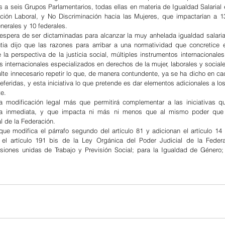
 a seis Grupos Parlamentarios, todas ellas en materia de Igualdad Salarial e
ión Laboral, y No Discriminación hacia las Mujeres, que impactarían a 13
nerales y 10 federales.
espera de ser dictaminadas para alcanzar la muy anhelada igualdad salarial
a dijo que las razones para arribar a una normatividad que concretice e
 la perspectiva de la justicia social, múltiples instrumentos internacionale
nternacionales especializados en derechos de la mujer, laborales y sociale
lte innecesario repetir lo que, de manera contundente, ya se ha dicho en ca
referidas, y esta iniciativa lo que pretende es dar elementos adicionales a los 
te.
 modificación legal más que permitirá complementar a las iniciativas qu
a inmediata, y que impacta ni más ni menos que al mismo poder que s
al de la Federación.
ue modifica el párrafo segundo del artículo 81 y adicionan el artículo 14 b
y el artículo 191 bis de la Ley Orgánica del Poder Judicial de la Federa
siones unidas de Trabajo y Previsión Social; para la Igualdad de Género;