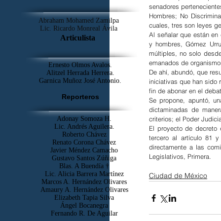
senadores pertenecientes
Hombres; No Discriminac
Abraham Mohamed Zamilpa
cuales, tres son leyes ge
Lic. Ricardo Monreal Ávila
Al señalar que están en 
Articulista
y hombres, Gómez Urruti
múltiples, no solo desde
emanados de organismos i
Ernesto Olmos Avalos.
De ahí, abundó, que resu
Alitzel Herrada Herrera.
Garnica Muñoz José Antonio.
iniciativas que han sido 
fin de abonar en el deba
Reporteros
Se propone, apuntó, una
dictaminadas de maner
Adonay Somoza H.
criterios; el Poder Judici
Lic. Andrés Aguilera.
El proyecto de decreto q
Roberto Chávez
tercero al artículo 81 
Renato Corona Chávez
directamente a las comi
Javier Méndez Camacho
Legislativos, Primera.
Gustavo Santos Zúñiga
Blas. A Buendía †
​Lic. Alicia Barrera Martínez
Ciudad de México
Marcos A. Hernández Olivares
Amaury A. Hernández Olivares
Elizabeth Tapia Silva
Ángel Bocanegra
Fernando R. De Aguilar