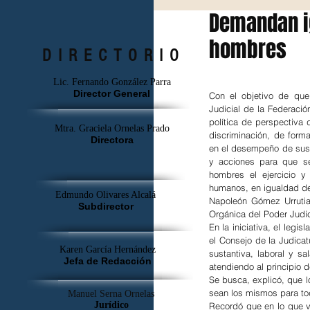
Demandan ig
hombres
DIRECTORIO
Lic. Fernando González Parra
Director General
Con el objetivo de que
Judicial de la Federaci
política de perspectiva 
Mtra. Graciela Ornelas Prado
discriminación, de forma 
Directora
en el desempeño de sus 
y acciones para que se
hombres el ejercicio y
humanos, en igualdad de 
Edmundo Olivares Alcalá
Napoleón Gómez Urrutia 
Subdirector
Orgánica del Poder Judic
En la iniciativa, el legi
el Consejo de la Judicatu
Karen García Hernández
sustantiva, laboral y sa
Jefa de Redacción
atendiendo al principio 
Se busca, explicó, que 
sean los mismos para tod
Manuel Serna Ornelas
Jurídico
Recordó que en lo que v