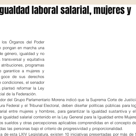
ualdad laboral salarial, mujeres y
 los Órganos del Poder 
ón pongan en marcha una 
de género, igualdad y no 
transversal y equitativa 
atribuciones, programas 
 garantice a mujeres y 
 goce de sus derechos 
condiciones, el senador 
planteó reformar la Ley 
ial de la Federación.
slador del Grupo Parlamentario Morena indicó que la Suprema Corte de Justici
ra Federal y el Tribunal Electoral, deben diseñar políticas públicas para log
larial entre mujeres y hombres, para garantizar la igualdad sustantiva y el 
de igualdad salarial contenido en la Ley General para la Igualdad entre Muje
los sueldos y otras percepciones aplicables comprendidas en el concepto de
as las personas bajo el criterio de progresividad y proporcionalidad.
a de esta LXIV Legislatura, existen 10 iniciativas presentadas por más de 