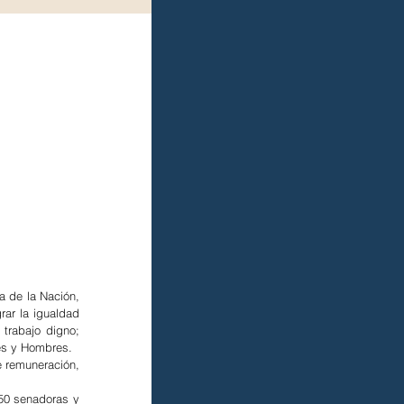
a de la Nación, 
rar la igualdad 
trabajo digno; 
res y Hombres.
 remuneración, 
50 senadoras y 