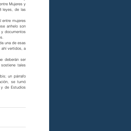
ntre Mujeres y 
 leyes, de las 
 entre mujeres 
se anhelo son 
s y documentos 
s.
da una de esas 
ahí vertidos, a 
e deberán ser 
ostiene tales 
is; un párrafo 
ción, se turnó 
 y de Estudios 