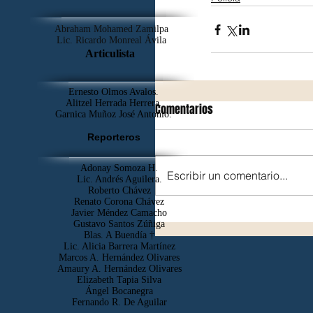
Abraham Mohamed Zamilpa
Lic. Ricardo Monreal Ávila
Articulista
Ernesto Olmos Avalos.
Alitzel Herrada Herrera.
Comentarios
Garnica Muñoz José Antonio.
Reporteros
Adonay Somoza H.
Escribir un comentario...
Lic. Andrés Aguilera.
Roberto Chávez
Renato Corona Chávez
Javier Méndez Camacho
Gustavo Santos Zúñiga
Blas. A Buendía †
​Lic. Alicia Barrera Martínez
Marcos A. Hernández Olivares
Amaury A. Hernández Olivares
Elizabeth Tapia Silva
Ángel Bocanegra
Fernando R. De Aguilar