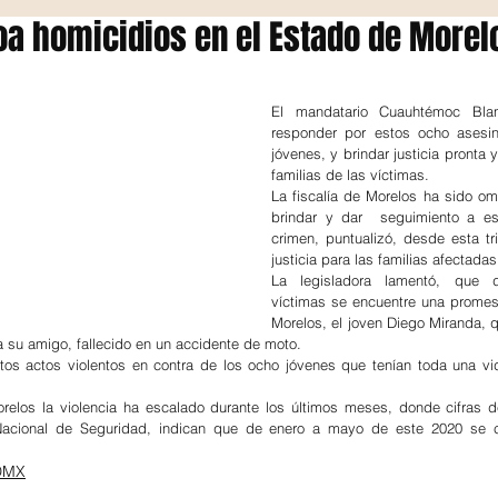
a homicidios en el Estado de Morel
El mandatario Cuauhtémoc Blan
responder por estos ocho asesin
jóvenes, y brindar justicia pronta y
familias de las víctimas.
La fiscalía de Morelos ha sido om
brindar y dar  seguimiento a est
crimen, puntualizó, desde esta tr
justicia para las familias afectadas
La legisladora lamentó, que d
víctimas se encuentre una promesa
Morelos, el joven Diego Miranda, q
 a su amigo, fallecido en un accidente de moto.
s actos violentos en contra de los ocho jóvenes que tenían toda una vid
elos la violencia ha escalado durante los últimos meses, donde cifras de
Nacional de Seguridad, indican que de enero a mayo de este 2020 se c
CDMX