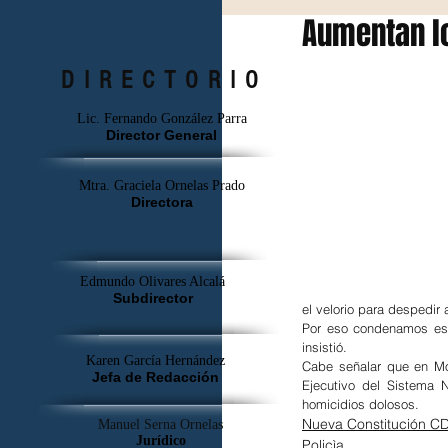
Aumentan lo
DIRECTORIO
Lic. Fernando González Parra
Director General
Mtra. Graciela Ornelas Prado
Directora
Edmundo Olivares Alcalá
Subdirector
el velorio para despedir
Por eso condenamos esto
insistió.
Karen García Hernández
Cabe señalar que en Mor
Jefa de Redacción
Ejecutivo del Sistema 
homicidios dolosos.
Nueva Constitución 
Manuel Serna Ornelas
Jurídico
Policìa