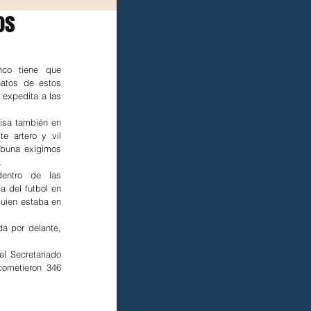
os
co tiene que 
atos de estos 
 expedita a las 
isa también en 
e artero y vil 
ibuna exigimos 
.
entro de las 
 del futbol en 
uien estaba en 
a por delante, 
l Secretariado 
ometieron 346 