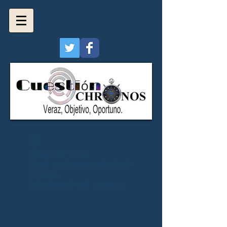
Widget Didn’t Load
Check your internet and refresh
this page.
If that doesn’t work, contact us.