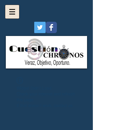
Widget Didn’t Load
Check your internet and refresh
this page.
If that doesn’t work, contact us.