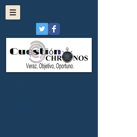
Widget Didn’t Load
Check your internet and refresh
this page.
If that doesn’t work, contact us.