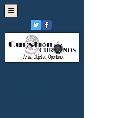
Widget Didn’t Load
Check your internet and refresh
this page.
If that doesn’t work, contact us.